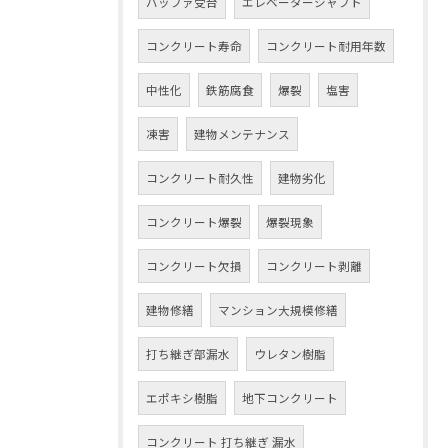
バッファ受台
エレベーターシャフト
コンクリート寿命
コンクリート耐用年数
中性化
鉄筋腐食
爆裂
塩害
凍害
建物メンテナンス
コンクリート耐久性
建物劣化
コンクリート爆裂
爆裂現象
コンクリート欠損
コンクリート剥離
建物修繕
マンション大規模修繕
打ち継ぎ部漏水
ウレタン樹脂
エポキシ樹脂
地下コンクリート
コンクリート 打ち継ぎ 漏水