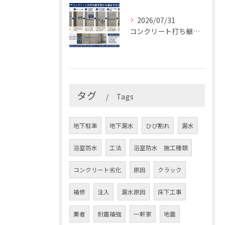
2026/07/31
コンクリート打ち継ぎ部からの漏水原因とは？最適な止水材と止水工法を解説
タグ
Tags
地下駐車
地下漏水
ひび割れ
漏水
浴室防水
工法
浴室防水 施工種類
コンクリート劣化
原因
クラック
補修
注入
漏水原因
床下工事
業者
耐震補強
一軒家
地震