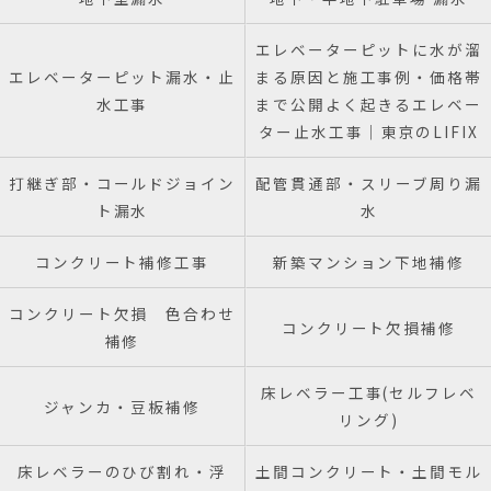
エレベーターピットに水が溜
エレベーターピット漏水・止
まる原因と施工事例・価格帯
水工事
まで公開よく起きるエレベー
ター止水工事｜東京のLIFIX
打継ぎ部・コールドジョイン
配管貫通部・スリーブ周り漏
ト漏水
水
コンクリート補修工事
新築マンション下地補修
コンクリート欠損 色合わせ
コンクリート欠損補修
補修
床レベラー工事(セルフレベ
ジャンカ・豆板補修
リング)
床レベラーのひび割れ・浮
土間コンクリート・土間モル