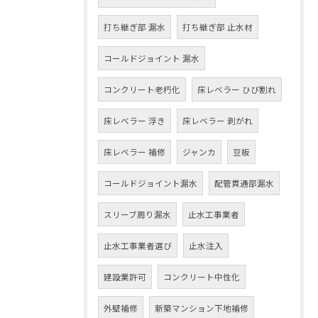
打ち継ぎ部 漏水
打ち継ぎ部 止水材
コールドジョイント 漏水
コンクリート老朽化
床レベラー ひび割れ
床レベラー 浮き
床レベラー 剥がれ
床レベラー 補修
ジャンカ
豆板
コールドジョイント漏水
配管貫通部漏水
スリーブ周り漏水
止水工事業者
止水工事業者選び
止水注入
建設業許可
コンクリート中性化
外壁補修
新築マンション下地補修