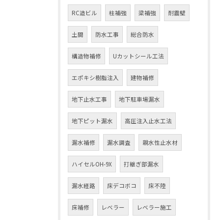
RC造ビル
柱補強
梁補強
耐震壁
土間
防水工事
総合防水
構造物補修
Uカットシール工法
エポキシ樹脂注入
建物補修
地下止水工事
地下駐車場漏水
地下ピット漏水
高圧注入止水工法
漏水補修
漏水調査
親水性止水材
ハイセルOH-9X
打継ぎ部漏水
漏水経路
床デコボコ
床不陸
床補修
レベラー
レベラー施工