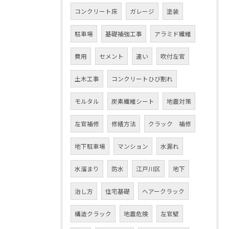
コンクリート床
ガレージ
塗装
駐車場
基礎補強工事
アラミド繊維
費用
セメント
違い
吹付左官
土木工事
コンクリートひび割れ
モルタル
炭素繊維シート
地震対策
左官補修
修繕方法
クラック 補修
地下駐車場
マンション
水漏れ
水溜まり
防水
江戸川区
地下
治し方
住宅基礎
ヘアークラック
構造クラック
地震危険
左官壁