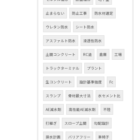
止まらない
防止工事
防水材選定
ウレタン防水
シート防水
アスファルト防水
浸透性防水
土間コンクリート
RC造
倉庫
工場
トラックターミナル
プラント
生コンクリート
設計基準強度
Fc
スランプ
骨材最大寸法
水セメント比
AE減水剤
高性能AE減水剤
不陸
打継ぎ
スロープ土間
勾配設計
排水計画
バリアフリー
車椅子