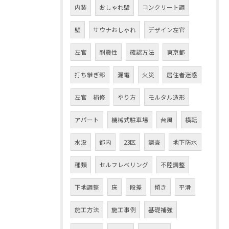
内装
おしゃれ壁
コンクリート調
壁
サウナおしゃれ
デザイン左官
左官
耐震性
確認方法
東京都
打ち継ぎ部
漏電
火災
居住者迷惑
左官 補修
やり方
モルタル造形
アパート
機械式駐車場
台風
横転
水没
都内
23区
調査
地下防水
種類
セルフレベリング
不陸調整
下地調整
床
段差
傾き
平滑
施工方法
施工事例
基礎補強