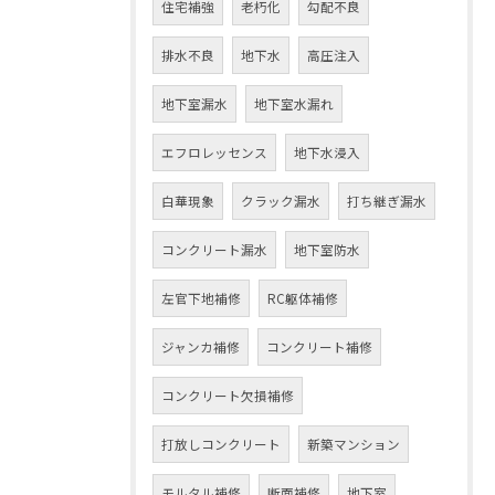
住宅補強
老朽化
勾配不良
排水不良
地下水
高圧注入
地下室漏水
地下室水漏れ
エフロレッセンス
地下水浸入
白華現象
クラック漏水
打ち継ぎ漏水
コンクリート漏水
地下室防水
左官下地補修
RC躯体補修
ジャンカ補修
コンクリート補修
コンクリート欠損補修
打放しコンクリート
新築マンション
モルタル補修
断面補修
地下室