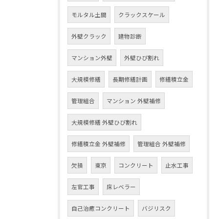
モルタル土間
クラックスケール
外壁クラック
建物診断
マンション外壁
外壁ひび割れ
大規模修繕
長期修繕計画
修繕積立金
管理組合
マンション 外壁補修
大規模修繕 外壁ひび割れ
修繕積立金 外壁補修
管理組合 外壁補修
欠損
東京
コンクリート
止水工事
左官工事
床レベラー
自己治癒コンクリート
バジリスク