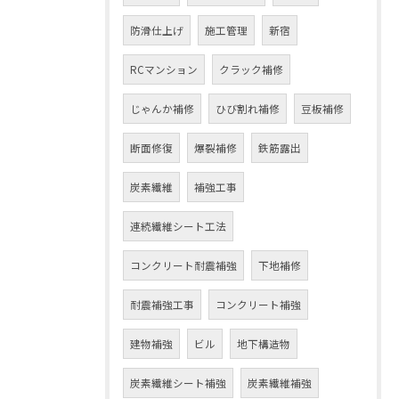
防滑仕上げ
施工管理
新宿
RCマンション
クラック補修
じゃんか補修
ひび割れ補修
豆板補修
断面修復
爆裂補修
鉄筋露出
炭素繊維
補強工事
連続繊維シート工法
コンクリート耐震補強
下地補修
耐震補強工事
コンクリート補強
建物補強
ビル
地下構造物
炭素繊維シート補強
炭素繊維補強