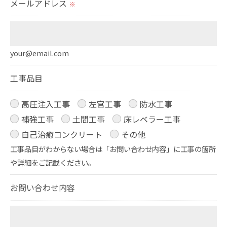
メールアドレス
※
＜個人情報の開示･訂正・削除･利用停止の手続につ
いて＞
当社では、お客様の個人情報の開示･訂正･削除・利
your@email.com
用停止の手続を定めさせて頂いております。
工事品目
ご本人である事を確認のうえ、対応させて頂きま
す。
高圧注入工事
左官工事
防水工事
個人情報の開示･訂正･削除・利用停止の具体的手続
補強工事
土間工事
床レベラー工事
きにつきましては、お電話でお問合せ下さい。
自己治癒コンクリート
その他
工事品目がわからない場合は「お問い合わせ内容」に工事の箇所
や詳細をご記載ください。
お問い合わせ内容