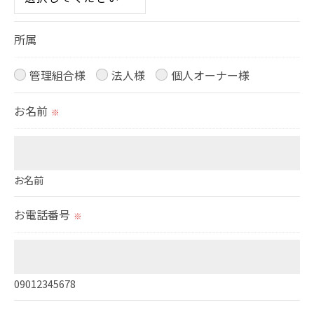
＜個人情報の委託について＞
所属
当社では、利用目的の達成に必要な範囲において、
個人情報を外部に委託する場合があります。
管理組合様
法人様
個人オーナー様
これらの委託先に対しては個人情報保護契約等の措
お名前
置をとり、適切な監督を行います。
※
＜個人情報の安全管理＞
当社では、個人情報の漏洩等がなされないよう、適
お名前
切に安全管理対策を実施します。
お電話番号
※
＜個人情報を与えなかった場合に生じる結果＞
必要な情報を頂けない場合は、それに対応した当社
のサービスをご提供できない場合がございますので
09012345678
予めご了承ください。