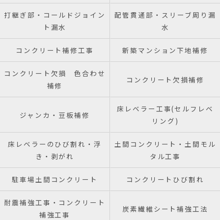
打継ぎ部・コールドジョイン
配管貫通部・スリーブ周り漏
ト漏水
水
コンクリート補修工事
新築マンション下地補修
コンクリート欠損 色合わせ
コンクリート欠損補修
補修
床レベラー工事(セルフレベ
ジャンカ・豆板補修
リング)
床レベラーのひび割れ・浮
土間コンクリート・土間モル
き・剥がれ
タル工事
駐車場土間コンクリート
コンクリートひび割れ
耐震補強工事・コンクリート
炭素繊維シート補強工法
補強工事