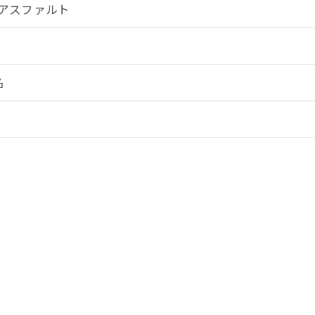
アスファルト
名