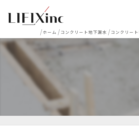
ホーム
コンクリート地下漏水
コンクリート
地下室漏水
新築マンシ
地下・半地下駐車場 漏水
コンクリー
エレベーターピット漏水・止水工事
床レベラー
打継ぎ部・コールドジョイント漏水
土間コンク
配管貫通部・スリーブ周り漏水