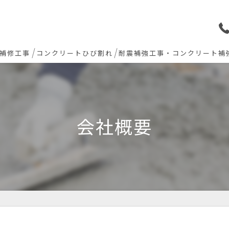
補修工事
コンクリートひび割れ
耐震補強工事・コンクリート補
ョン下地補修
炭素繊維シート補強工法
ト欠損 色合わせ補修
会社概要
工事(セルフレベリング)
リート・土間モルタル工事