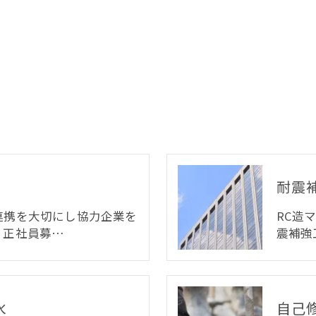
耐震
連携を大切にし協力企業を
RC造
。正社員募…
震補強
水
自己