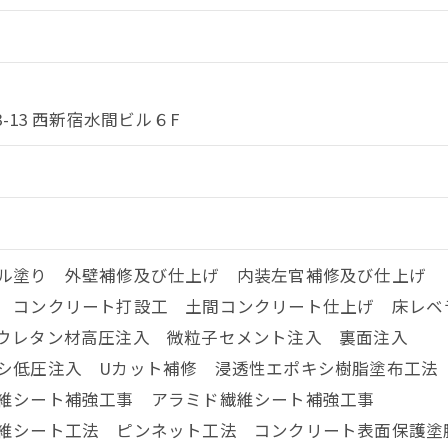
-13 西新宿水間ビル６F
ル塗り 外壁補修及び仕上げ 内装左官補修及び仕上げ
 コンクリート打設工 土間コンクリート仕上げ 床レベ
・ウレタン材高圧注入 微粒子セメント注入 裏面注入
シ低圧注入 Uカット補修 浸透性エポキシ樹脂塗布工法
繊維シート補強工事 アラミド繊維シート補強工事
維シート工法 ピンネット工法 コンクリート表面保護塗