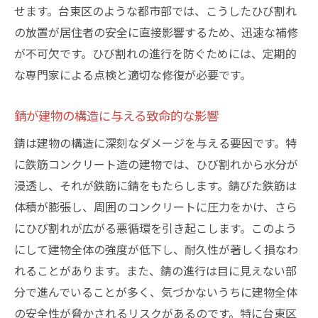
せます。台東区のような都市部では、こうしたひび割れ
ひび割れ問題を解決する革新的技術
の放置が居住者の安全に直接影響するため、迅速な補修
台東区の街並みとひび割れの深刻な影響
が不可欠です。ひび割れの進行を防ぐためには、定期的
地域景観に与えるひび割れの影響
な専門家による点検と適切な修復が必要です。
観光地としての価値低下を防ぐには
住民に及ぼす心理的影響について
錆が建物の構造に与える致命的な影響
台東区の歴史的建造物が直面する課題
錆は建物の構造に深刻なダメージを与える要因です。特
街並み保存とひび割れ修繕の両立
に鉄筋コンクリート造の建物では、ひび割れから水分が
地域コミュニティと協力した対策
浸透し、それが鉄筋に錆をもたらします。錆びた鉄筋は
体積が膨張し、周囲のコンクリートに圧力をかけ、さら
ひび割れがもたらす建物の耐久性への挑戦
にひび割れが広がる悪循環を引き起こします。このよう
耐久性を左右するひび割れの特徴
にして建物全体の強度が低下し、耐久性が著しく損なわ
鉄筋コンクリートとひび割れの相性
れることがあります。また、錆の進行は目に見えない部
ひび割れが引き起こす構造的欠陥
分で進んでいることが多く、気づかないうちに建物全体
耐久性向上のための素材選び
の安全性が脅かされるリスクがあるのです。特に台東区