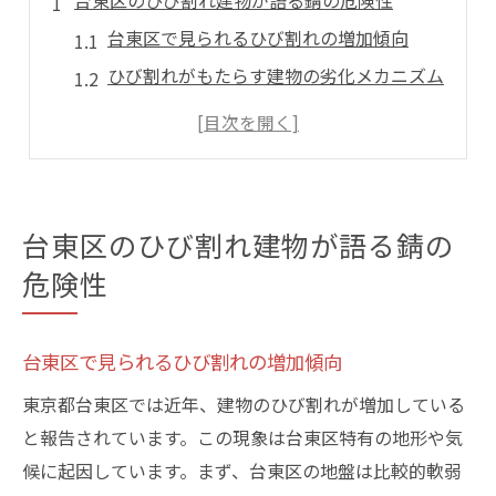
台東区のひび割れ建物が語る錆の危険性
台東区で見られるひび割れの増加傾向
ひび割れがもたらす建物の劣化メカニズム
錆が建物の構造に与える致命的な影響
鉄筋の錆による強度低下とその結果
なぜ錆はひび割れから始まるのか
台東区におけるひび割れの具体的事例
台東区のひび割れ建物が語る錆の
ひび割れが錆を招くメカニズムを解明する
危険性
湿気と雨水がひび割れを通る経路
ひび割れの進行と錆の発生プロセス
台東区で見られるひび割れの増加傾向
台東区特有の気候条件が影響する要因
東京都台東区では近年、建物のひび割れが増加している
建物の材料とひび割れの関連性
と報告されています。この現象は台東区特有の地形や気
防水対策の欠如がもたらす悪影響
候に起因しています。まず、台東区の地盤は比較的軟弱
ひび割れによる錆の拡大を防ぐ方法