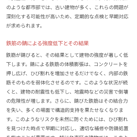
建物の定期検査が重要な理由
のような都市部では、古い建物が多く、これらの問題が
ひび割れを克服するための革新的技法
深刻化する可能性が高いため、定期的な点検と早期対応
が求められます。
台東区で進行するひび割れと錆の連鎖反応
ひび割れが加速する錆の進行
鉄筋の錆による強度低下とその結果
連鎖的な劣化現象のメカニズム
鉄筋が錆びると、その結果として建物の強度が著しく低
防ぐべき建物劣化の初期症状
下します。錆による鉄筋の体積膨張は、コンクリートを
台東区における緊急対応策
押し広げ、ひび割れを増加させるだけでなく、内部の鉄
連鎖反応を阻止するための新技術
筋そのものを弱体化させるのです。このような状況が続
ひび割れが進行する前にできること
くと、建物の耐震性も低下し、地震時などの災害で倒壊
ひび割れと錆から守るための予防策を学ぶ
の危険性が増します。さらに、錆びた鉄筋はその結合力
予防策としての防水コーティング技術
を失い、多くの場面で構造的支持を果たせなくなりま
す。このようなリスクを未然に防ぐためには、ひび割れ
ひび割れを未然に防ぐ設計計画
を見つけた時点で早期に対応し、適切な補修や防錆処置
材料選定の重要性と適切な選び方