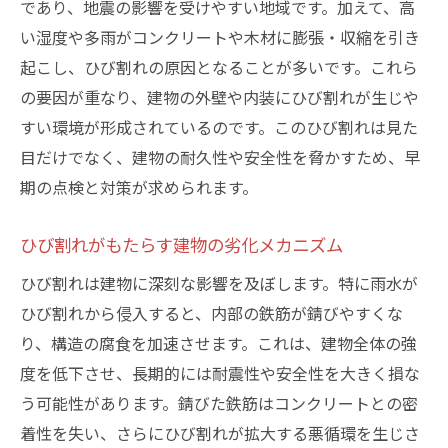
であり、地震の影響を受けやすい地域です。加えて、高
台東区でのひび割れ観察が教える防錆対策
い湿度や多雨がコンクリートや木材に膨張・収縮を引き
現場調査から得られるひび割れの兆候
起こし、ひび割れの原因となることが多いです。これら
台東区における効果的な防錆技術
の要因が重なり、建物の外壁や内装にひび割れが生じや
すい環境が形成されているのです。このひび割れは見た
日常的な点検とメンテナンスの重要性
目だけでなく、建物の耐久性や安全性を脅かすため、早
ひび割れを未然に防ぐ設計の工夫
期の点検と対策が求められます。
地域特性に応じた建材選びのコツ
ひび割れの予防策とその実践方法
ひび割れがもたらす建物の劣化メカニズム
ひび割れと錆の関係性から見る建物の未来
ひび割れは建物に深刻な影響を及ぼします。特に雨水が
ひび割れによる建物の寿命への影響
ひび割れから侵入すると、内部の鉄筋が錆びやすくな
持続可能な建築を実現するための課題
り、構造の腐食を加速させます。これは、建物全体の強
未来の建物設計におけるひび割れ対策
度を低下させ、長期的には耐震性や安全性を大きく損な
デジタル技術を活用した予防手法
う可能性があります。錆びた鉄筋はコンクリートとの密
着性を失い、さらにひび割れが拡大する悪循環を生じさ
建物の長寿命化に向けた取り組み