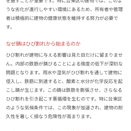
を施すことが重要です。特に台東区の建物では、このよ
専門家による定期メンテナンスの効果
うな劣化が進行しやすい環境にあるため、所有者や管理
DIYでできるひび割れ予防のポイント
者は積極的に建物の健康状態を維持する努力が必要で
地域と協力した建物保護の取り組み
す。
なぜ錆はひび割れから始まるのか
ひび割れが建物に与える影響は見た目だけに留まりませ
ん。内部の鉄筋が錆びることによる強度の低下が深刻な
問題となります。雨水や湿気がひび割れを通して建物に
侵入し、鉄筋に到達すると、酸素と水分が化学反応を起
こし錆が生じます。この錆は鉄筋を膨張させ、さらなる
ひび割れを引き起こす悪循環を生むのです。特に台東区
のような気候条件では、この現象が加速され、建物の耐
久性を著しく損なう危険性が高まります。