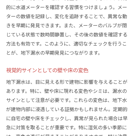
漏水被害が拡大する前に知るべき兆候
的に水道メーターを確認する習慣をつけましょう。メー
修理の優先順位を決めるための判断基準
ターの数値を記録し、変化を追跡することで、異常な動
地下漏水修理のスケジューリングポイント
きを早期に発見できます。また、メーターのバルブが閉
迅速な対応を可能にする体制づくりの重要
じている状態で数時間静置し、その後の数値を確認する
性
方法も有効です。このように、適切なチェックを行うこ
とが、地下漏水の早期発見につながります。
プロの視点で見る地下漏水、港区・墨田区での
修理の流れ
視覚的サインとしての壁や床の変色
地下漏水修理における初期診断の重要性
地下漏水は、目に見える形で建物に影響を与えることが
港区・墨田区での修理プロセスの実際
あります。特に、壁や床に現れる変色やシミは、漏水の
使用する修理技術とその選定基準
サインとして注意が必要です。これらの変色は、地下水
地下漏水修理の工程と留意点
が建物内部に浸透している証拠かもしれません。定期的
アフターケアと再発防止策
に自宅の壁や床をチェックし、異常が見られた場合は早
修理業者に求められる専門性と信頼性
急に対策を取ることが重要です。特に湿気の多い季節に
住環境を守るための地下漏水対策、信頼できる