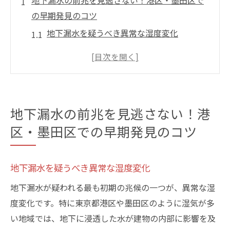
地下漏水の前兆を見逃さない！港区・墨田区で
の早期発見のコツ
地下漏水を疑うべき異常な湿度変化
早期発見に役立つ地下漏水の音の特徴
地下漏水を見極める水道メーターのチェッ
ク方法
視覚的サインとしての壁や床の変色
地下漏水の前兆を見逃さない！港
専門家に依頼すべき地下漏水の診断タイミ
区・墨田区での早期発見のコツ
ング
地下漏水発見後の迅速な行動プラン
地下漏水を疑うべき異常な湿度変化
漏水トラブルの原因を解明！地下漏水が起こる
メカニズム
地下漏水が疑われる最も初期の兆候の一つが、異常な湿
地下漏水の主な原因と発生パターン
度変化です。特に東京都港区や墨田区のように湿気が多
い地域では、地下に浸透した水が建物の内部に影響を及
経年劣化によるパイプの亀裂と破損