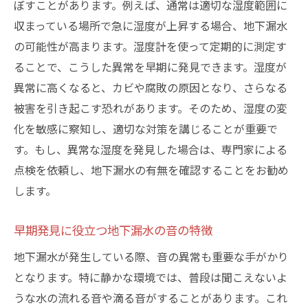
ぼすことがあります。例えば、通常は適切な湿度範囲に
地盤沈下が地下漏水を引き起こす理由
収まっている場所で急に湿度が上昇する場合、地下漏水
排水管の詰まりが漏水に繋がるプロセス
の可能性が高まります。湿度計を使って定期的に測定す
悪天候が地下漏水に与える影響
ることで、こうした異常を早期に発見できます。湿度が
地下漏水のメカニズムを理解し予防に活か
異常に高くなると、カビや腐敗の原因となり、さらなる
す
被害を引き起こす恐れがあります。そのため、湿度の変
東京都心での地下漏水被害、港区・墨田区での
化を敏感に察知し、適切な対策を講じることが重要で
事例紹介
す。もし、異常な湿度を発見した場合は、専門家による
港区の地下漏水事例から学ぶ教訓
点検を依頼し、地下漏水の有無を確認することをお勧め
墨田区での過去の漏水トラブルとその対処
します。
法
早期発見に役立つ地下漏水の音の特徴
地下漏水被害が建物に与える長期的影響
地下漏水が発生している際、音の異常も重要な手がかり
事例から学ぶ早期発見の重要性
となります。特に静かな環境では、普段は聞こえないよ
具体的な修理事例に見る効果的な対策
うな水の流れる音や滴る音がすることがあります。これ
地下漏水事例の共有による地域全体の防災