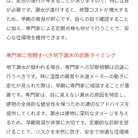
は、変色の進行が早まることがありますので、特に注意
修理業者の選び方
が必要です。漏水が進行すると、修理コストが増大する
信頼できる業者選びの基本チェックポイン
ため、早期の発見が肝心です。自らの目で確認すること
ト
に加え、専門家による定期点検も併せて行うことで、安
心な住環境を維持できます。
港区・墨田区での口コミ評価の活用法
見積もり比較で見る業者の適正価格
専門家に依頼すべき地下漏水の診断タイミング
業者選定で注意すべき契約内容
地下漏水が疑われる場合、専門家への診断依頼は迅速に
アフターサービスが充実した業者の特徴
行うべきです。特に湿度の異常や水道メーターの動きに
信頼できる業者と長期的な関係を築く方法
変化が見られた際は、早期に専門家に相談することが重
安心できる住まいを築くために、地下漏水の予
要です。専門家は、目に見えない漏水の原因を特定し、
防策と定期点検の重要性
建物の全体的な健全性を保つための適切なアドバイスを
地下漏水予防のための意識改革
提供してくれます。漏水は建物に深刻なダメージを与え
定期点検スケジュールの立て方
るため、早期発見が非常に大切です。定期的な診断を受
予防策としての点検報告書の重要性
けることで、リスクを未然に防ぎ、安全で快適な住環境