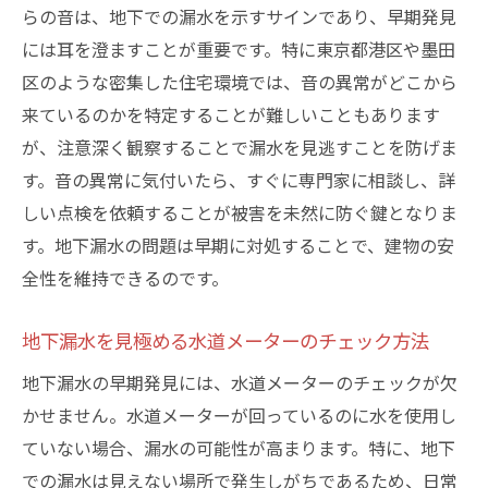
らの音は、地下での漏水を示すサインであり、早期発見
意識向上
には耳を澄ますことが重要です。特に東京都港区や墨田
漏水による被害を最小限に！港区・墨田区での
区のような密集した住宅環境では、音の異常がどこから
効果的な対策
来ているのかを特定することが難しいこともあります
地下漏水対策の最新技術とその効果
が、注意深く観察することで漏水を見逃すことを防げま
地域特有の地下漏水対策の必要性
す。音の異常に気付いたら、すぐに専門家に相談し、詳
自宅でできる簡単な漏水検知メソッド
しい点検を依頼することが被害を未然に防ぐ鍵となりま
プロによる定期点検の重要性
す。地下漏水の問題は早期に対処することで、建物の安
全性を維持できるのです。
漏水対策に必要な保険の活用法
住民同士の連携で漏水被害を防ぐ方法
地下漏水を見極める水道メーターのチェック方法
地下漏水修理のタイムリミット、迅速な対応が
地下漏水の早期発見には、水道メーターのチェックが欠
求められる理由
かせません。水道メーターが回っているのに水を使用し
地下漏水修理を急ぐべき理由
ていない場合、漏水の可能性が高まります。特に、地下
迅速な修理がもたらすコスト削減効果
での漏水は見えない場所で発生しがちであるため、日常