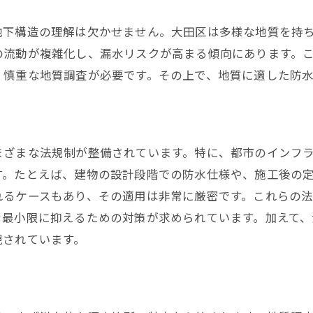
地下構造の調査と分析方法
地下構造の理解は欠かせません。大田区は多様な地質を持
漏水予防に役立つ最新技術の活用
の流動が複雑化し、漏水リスクが高まる傾向にあります。
地域住民への教育と意識啓発の重要性
、慎重な地質調査が必要です。その上で、地質に適した防
防水工事の必要性とその実施手順
地質によるリスク評価と適応策
漏水予防のための長期的視点の持ち方
まざまな法規制が整備されています。特に、都市のインフ
漏水の兆候を見逃さないための定期点検の重要性
す。たとえば、建物の設計段階での防水仕様や、施工後の
定期点検の頻度とその効果
れるケースもあり、その適用は非常に厳密です。これらの
点検時に注目すべき地下構造の変化
を最小限に抑えるための対策が求められています。加えて
専門家による診断のメリット
現されています。
最新の漏水検知技術とその使用法
自主点検と専門点検の違いと役割
点検結果をもとにした効果的な対策