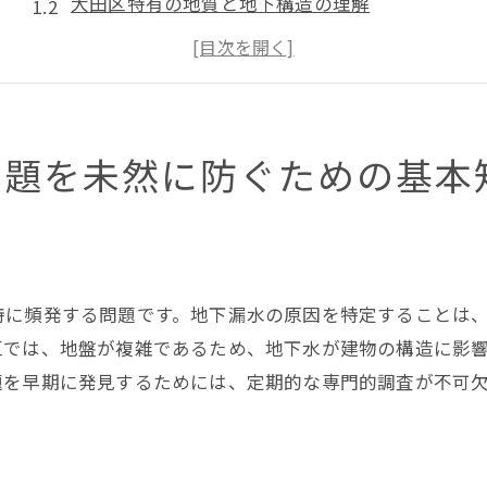
大田区特有の地質と地下構造の理解
東京都の漏水防止法規とその適用
効果的な地下漏水対策の基本ステップ
漏水リスクを最小限にするための初期設計
大田区での地下漏水の過去事例から学ぶ
問題を未然に防ぐための基本
地下漏水がもたらすリスクとその影響を知ろう
建物の構造への影響と補修の必要性
健康被害を引き起こす可能性のある要因
大田区の住民生活への具体的な影響
特に頻発する問題です。地下漏水の原因を特定することは
長期的な経済負担と予防の重要性
区では、地盤が複雑であるため、地下水が建物の構造に影
題を早期に発見するためには、定期的な専門的調査が不可
漏水によるインフラへの影響と対策
地方自治体による支援とその活用法
大田区での地下構造を理解し漏水を予防する方法