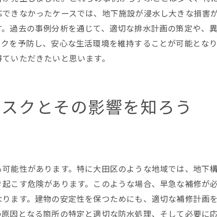
行政の防災情報を活用した対策準備
応できなかったケースでは、地下施設が浸水し大きな損害
す。過去の事例分析を通じて、適切な排水計画の策定や、
地震時の地下漏水リスクを最小限にするための対策
スクを予防し、安心な生活環境を維持することが可能とな
地震に強い地下構造の設計と施工法
得ていただきたいと思います。
地震後の迅速な漏水検査の重要性
地震対策としての専門業者との連携
防災計画における漏水対策の位置付け
リスクとその影響を知ろう
住民の意識向上と自主防災訓練の必要性
地震後の迅速な復旧計画の立案と実行
安心な都市生活のために今から始める地下漏水防止策
長期的な安心を確保するための計画策定
る可能性があります。特に大田区のような地域では、地下
漏水防止に向けた地域コミュニティの役割
き起こす危険があります。このような場合、早急な補修が
持続可能な防水技術の選択と実践
なります。建物の安定性を保つためにも、適切な補修計画
の原因となる箇所の特定と適切な防水処理、そして必要に
漏水防止に貢献する最新技術の導入