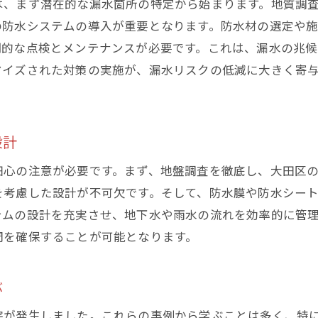
は、まず潜在的な漏水箇所の特定から始まります。地質調
専門業者選びのポイントと地下漏水対策の新常識
の防水システムの導入が重要となります。防水材の選定や
信頼できる業者の選び方と評価基準
期的な点検とメンテナンスが必要です。これは、漏水の兆
過去の実績が示す業者の信頼性
マイズされた対策の実施が、漏水リスクの低減に大きく寄
最新の防水技術を持つ業者の特長
地域密着型業者の利点と活用法
見積もりと契約時に注意すべきポイント
設計
業者と協力した効果的な漏水対策の実施
細心の注意が必要です。まず、地盤調査を徹底し、大田区
雨季に備えた大田区の地下漏水対策チェックリスト
を考慮した設計が不可欠です。そして、防水膜や防水シー
雨季前に確認すべき重要ポイント
テムの設計を充実させ、地下水や雨水の流れを効率的に管
雨水の流入防止策の具体例
間を確保することが可能となります。
防水材の劣化状況の評価基準
ぶ
雨季に特有の漏水リスクとその予防策
住民が取り組むべき自主防水対策
害が発生しました。これらの事例から学ぶことは多く、特