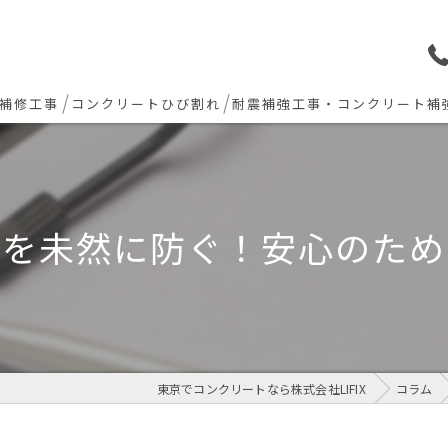
補修工事
コンクリートひび割れ
耐震補強工事・コンクリート補
ョン下地補修
炭素繊維シート補強工法
ト欠損 色合わせ補修
水を未然に防ぐ！安心のため
工事(セルフレベリング)
リート・土間モルタル工事
東京でコンクリートなら株式会社LIFIX
コラム