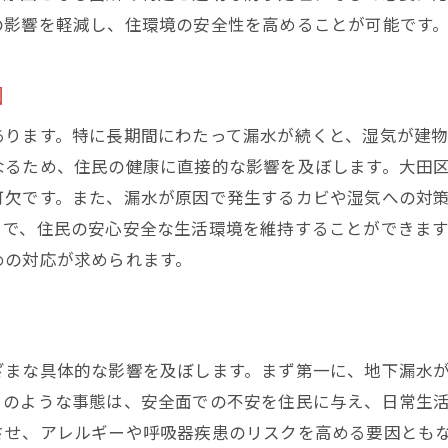
の影響を軽減し、住環境の安全性を高めることが可能です
住民参加型の漏水防止活動の推進
未来の都市生活に向けた持続可能な防水戦略
因
あります。特に長期間にわたって漏水が続くと、湿気が建物
なるため、住民の健康に直接的な影響を及ぼします。大田
可欠です。また、漏水が原因で発生するカビや湿気への対
とで、住民の安心安全な生活環境を維持することができま
めの対応が求められます。
ざまな具体的な影響を及ぼします。まず第一に、地下漏水
このような事態は、安全面での不安を住民に与え、日常生
させ、アレルギーや呼吸器疾患のリスクを高める要因とも