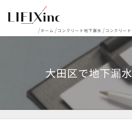
ホーム
コンクリート地下漏水
コンクリート
地下室漏水
新築マンシ
地下・半地下駐車場 漏水
コンクリー
大田区で地下漏
エレベーターピット漏水・止水工事
床レベラー
打継ぎ部・コールドジョイント漏水
土間コンク
配管貫通部・スリーブ周り漏水