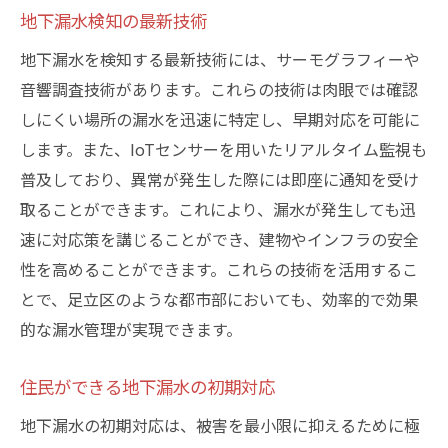
地下漏水検知の最新技術
専門業者選びで注意すべきポイント
地下漏水を検知する最新技術には、サーモグラフィーや
足立区での施工実績がある業者の選び方
音響調査技術があります。これらの技術は肉眼では確認
業者による見積もりの比較と検討
しにくい場所の漏水を迅速に特定し、早期対応を可能に
信頼できる業者の評価基準
します。また、IoTセンサーを用いたリアルタイム監視も
地域密着型業者の利点
普及しており、異常が発生した際には即座に通知を受け
プロフェッショナルな対応を求める理由
取ることができます。これにより、漏水が発生しても迅
東京都足立区での地下漏水問題を解決するため
速に対応策を講じることができ、建物やインフラの安全
のステップ
性を高めることができます。これらの技術を活用するこ
地下漏水調査の初期段階
とで、足立区のような都市部においても、効率的で効果
的な漏水管理が実現できます。
足立区における問題分析と対策立案
適切な施工計画の立て方
住民ができる地下漏水の初期対応
修理後のフォローアップと定期点検
地下漏水の初期対応は、被害を最小限に抑えるために極
長期的な維持管理プランの策定