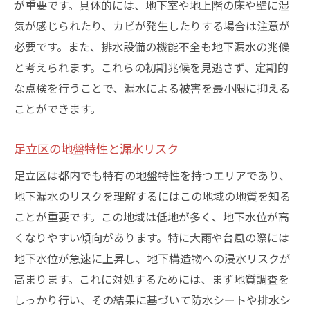
が重要です。具体的には、地下室や地上階の床や壁に湿
住民参加型の地下漏水予防策
気が感じられたり、カビが発生したりする場合は注意が
足立区の地下漏水に対するプロの効果的な対応
必要です。また、排水設備の機能不全も地下漏水の兆候
策
と考えられます。これらの初期兆候を見逃さず、定期的
専門業者による漏水原因の特定
な点検を行うことで、漏水による被害を最小限に抑える
足立区特有の漏水対策事例
ことができます。
信頼できる業者の選び方とポイント
足立区の地盤特性と漏水リスク
プロが推奨する迅速な修理手順
足立区は都内でも特有の地盤特性を持つエリアであり、
地域特性を考慮した修理プラン
地下漏水のリスクを理解するにはこの地域の地質を知る
漏水対策における最新技術の活用
ことが重要です。この地域は低地が多く、地下水位が高
東京都足立区で専門業者が語る地下漏水の真実
くなりやすい傾向があります。特に大雨や台風の際には
専門家が語る足立区の地下漏水の現状
地下水位が急速に上昇し、地下構造物への浸水リスクが
現場での専門業者の役割と責任
高まります。これに対処するためには、まず地質調査を
足立区での漏水問題の根本原因
しっかり行い、その結果に基づいて防水シートや排水シ