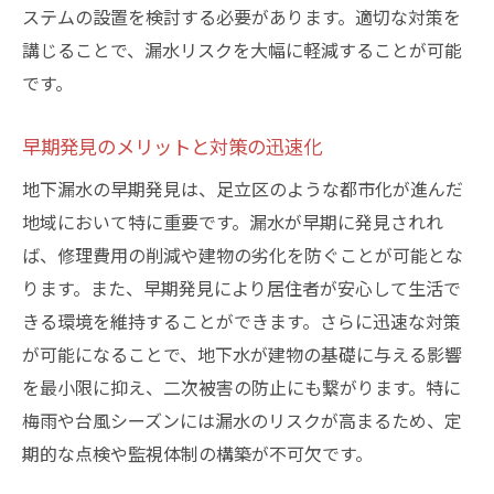
専門家が見た効果的な解決策
ステムの設置を検討する必要があります。適切な対策を
講じることで、漏水リスクを大幅に軽減することが可能
施工業者が語る施工事例と結果
です。
足立区住民が知るべき漏水の真実
地下漏水を未然に防ぐ足立区の特性に合わせた
早期発見のメリットと対策の迅速化
戦略
地下漏水の早期発見は、足立区のような都市化が進んだ
地盤の特性を活かした漏水対策
地域において特に重要です。漏水が早期に発見されれ
足立区の地域特性を考慮した効果的手段
ば、修理費用の削減や建物の劣化を防ぐことが可能とな
漏水予防に役立つ地域特化型ソリューショ
ります。また、早期発見により居住者が安心して生活で
ン
きる環境を維持することができます。さらに迅速な対策
足立区内での成功事例から学ぶ
が可能になることで、地下水が建物の基礎に与える影響
地域住民とともに作る防水策
を最小限に抑え、二次被害の防止にも繋がります。特に
長期的視点で考える漏水防止戦略
梅雨や台風シーズンには漏水のリスクが高まるため、定
期的な点検や監視体制の構築が不可欠です。
信頼できる足立区の専門業者による地下漏水対
策