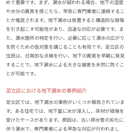
めて重要です。まず、漏水が疑われる場合、地下の湿度
住民が安心できる維持管理のポイント
や水分の異常を感じたら、早急に専門業者に連絡するこ
足立区における地下漏水の早期発見と対応の重
とが推奨されます。地下漏水は放置すると構造的な損傷
要性
を引き起こす可能性があり、迅速な対応が必要です。ま
早期発見がもたらす安心感
た、漏水箇所の特定を行い、必要に応じて漏水の広がり
緊急対応システムの構築
を防ぐための仮対策を講じることも有効です。足立区の
足立区特有の地下漏水事例分析
住民は、日常的な点検を行い、地下の異常を早期に発見
することで、地下漏水による大きな被害を未然に防ぐこ
地域コミュニティと協力した漏水対応
とが可能です。
地下漏水が及ぼす周辺環境への影響
住民との連携による迅速な対応
足立区における地下漏水の事例紹介
足立区では、地下漏水の事例がいくつか報告されていま
す。ある住宅では、地下室に水が浸入し、床材が損傷を
受けたケースがあります。原因は、古い排水管の劣化に
伴う漏水で、専門業者による早急な対応が行われまし