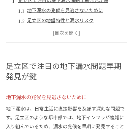
足立区で注目の地下漏水問題早期発見が鍵
地下漏水の兆候を見逃さないために
足立区の地盤特性と漏水リスク
早期発見のメリットと対策の迅速化
地下漏水検知の最新技術
住民ができる地下漏水の初期対応
足立区における地下漏水の事例紹介
足立区で注目の地下漏水問題早期
地下漏水の発生リスクを足立区で最小限にする
発見が鍵
方法
定期的な点検の重要性
地下漏水の兆候を見逃さないために
足立区の地質に適した防水資材の選び方
地下漏水は、日常生活に直接影響を及ぼす深刻な問題で
都市化が進む足立区での予防措置
す。足立区のような都市部では、地下インフラが複雑に
地下配管の劣化を防ぐためのメンテナンス
入り組んでいるため、漏水の兆候を早期に発見すること
効果的な漏水リスクマネジメント