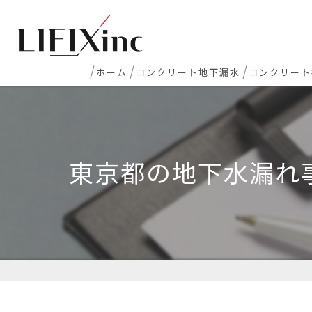
ホーム
コンクリート地下漏水
コンクリート
地下室漏水
新築マンシ
地下・半地下駐車場 漏水
コンクリー
東京都の地下水漏れ
エレベーターピット漏水・止水工事
床レベラー
打継ぎ部・コールドジョイント漏水
土間コンク
配管貫通部・スリーブ周り漏水