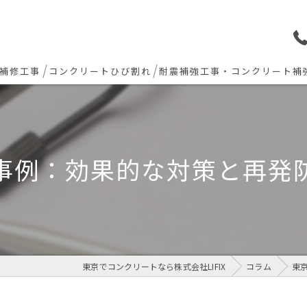
補修工事
コンクリートひび割れ
耐震補強工事・コンクリート補
ョン下地補修
炭素繊維シート補強工法
ト欠損 色合わせ補修
事例：効果的な対策と再発
工事(セルフレベリング)
リート・土間モルタル工事
東京でコンクリートなら株式会社LIFIX
コラム
東