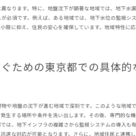
未来に向けた継続的改善の重要性
は異なります。特に、地盤沈下が顕著な地域では、地下水
しが必須です。例えば、ある地域では、地下水位の監視シ
東京都で地下水漏れを早期発見する重要なポイント
最小限に抑え、住民の安心を確保しています。地域特性に
早期発見のための革新的技術
定期モニタリングがもたらす安心感
市民からの情報提供の活用法
リスクの兆候とその見分け方
防ぐための東京都での具体的
効率的な情報共有とその仕組み
早期発見が可能にする迅速な対応
地下水漏れ問題解決のための東京都からの教訓
過去の失敗から学ぶ成功への道筋
建物や地盤の沈下が進む地域で深刻です。このような地域
行政と民間が協力する新しいプロジェクト
く発生する場所や条件を洗い出します。その後、専門的な
東京都ならではのユニークな解決策
都では、地下インフラの複雑さから監視システムの導入も
、迅速な対応が可能となります。さらに、地域住民と連携
水漏れ問題における新しい発想とアプローチ