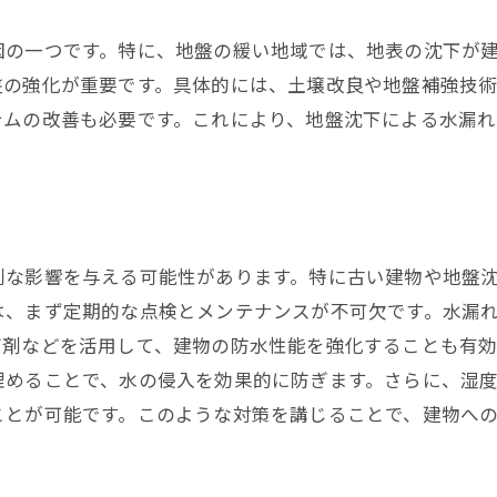
建築物の老朽化が引き起こす問題
因の一つです。特に、地盤の緩い地域では、地表の沈下が
気候変動がもたらす影響
盤の強化が重要です。具体的には、土壌改良や地盤補強技
地下水の流れを阻害する要因
テムの改善も必要です。これにより、地盤沈下による水漏
行政が取り組むべき規制強化案
地域特性に応じたカスタマイズされた解決策
事例から学ぶ成功する解決策
古い建物に潜む地下水漏れリスクと東京都の事例
刻な影響を与える可能性があります。特に古い建物や地盤
古い建物で見られる典型的な問題
は、まず定期的な点検とメンテナンスが不可欠です。水漏
実例：文京区の歴史的建物での水漏れ対策
グ剤などを活用して、建物の防水性能を強化することも有効
補修工事の優先順位とその選定方法
埋めることで、水の侵入を効果的に防ぎます。さらに、湿
最新の耐水技術の適用事例
ことが可能です。このような対策を講じることで、建物へ
修復後の予防措置とモニタリング
地域の歴史を守るための課題と解決策