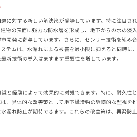
東京都の都市インフラ保護のための地下水漏れ対策
術
インフラ保全のための公的支援策
問題に対する新しい解決策が登場しています。特に注目さ
地下水管理システムの整備
て建物の表面に強力な防水層を形成し、地下からの水の浸
効果的な資源配分とその実施方法
都市開発に寄与しています。さらに、センサー技術を組み
公共施設での水漏れ対策事例
システムは、水漏れによる被害を最小限に抑えると同時に
た最新技術の導入はますます重要性を増しています。
市民参加型の防災訓練と教育
持続可能な都市計画との連携
地下環境を守る再発防止策東京都の実例に学ぶ
再発防止策の基本的な考え方
知識と経験によって効果的に対処できます。特に、耐久性
成功した再発防止策の事例研究
家は、具体的な改善策として地下構造物の継続的な監視を
な水漏れ防止が期待できます。これらの改善策は、再発防
長期的な観点からの環境維持戦略
地域コミュニティとの連携強化
定期的なリスク評価とその成果