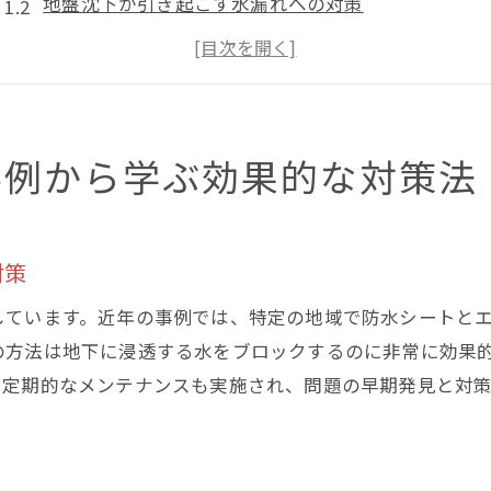
地盤沈下が引き起こす水漏れへの対策
建物への影響を最小限に抑える方法
テクノロジーを活用した新しい防水技術
専門家が推奨する改善策とその根拠
地域別の具体的な対応事例
事例から学ぶ効果的な対策法
地下水漏れを未然に防ぐための東京都での具体的なステ
潜在的な危険箇所の特定方法
対策
予防的メンテナンスの重要性
地域住民との連携による早期発見
しています。近年の事例では、特定の地域で防水シートと
地下構造物の定期点検の必要性
の方法は地下に浸透する水をブロックするのに非常に効果
、定期的なメンテナンスも実施され、問題の早期発見と対策
緊急時の迅速な対応プロセス
監視システムの導入効果
東京都で頻発する地下水漏れの原因とその解決策