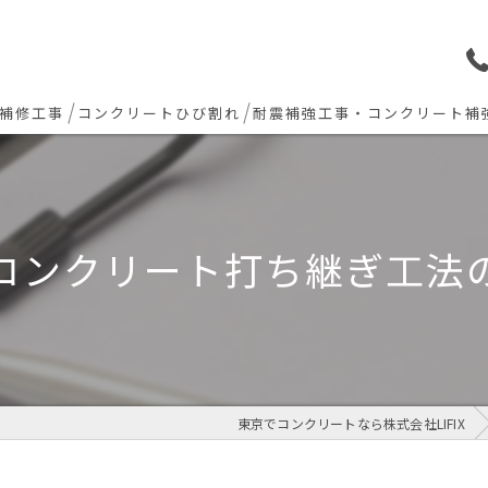
補修工事
コンクリートひび割れ
耐震補強工事・コンクリート補
ョン下地補修
炭素繊維シート補強工法
ト欠損 色合わせ補修
コンクリート打ち継ぎ工法
工事(セルフレベリング)
リート・土間モルタル工事
東京でコンクリートなら株式会社LIFIX