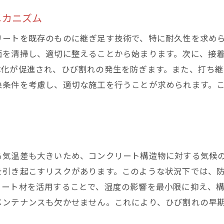
新技術による施工効率の向上
メカニズム
環境に配慮したコンクリート技術
リートを既存のものに継ぎ足す技術で、特に耐久性を求め
練馬区で注目される最新素材
面を清掃し、適切に整えることから始まります。次に、接
専門家が推奨する施工手法
体化が促進され、ひび割れの発生を防ぎます。また、打ち
施工トレンドと今後の方向性
象条件を考慮し、適切な施工を行うことが求められます。
過去から学ぶトレンドの変化
コンクリート打ち継ぎ工法で練馬区の長寿命化を実現する
長寿命化のための具体的なアプローチ
定期メンテナンスの重要性
る気温差も大きいため、コンクリート構造物に対する気候
練馬区に適した保護材料の選定
を引き起こすリスクがあります。このような状況下では、
施工後のフォローアップ方法
リート材を活用することで、湿度の影響を最小限に抑え、
実証された長寿命化の事例
メンテナンスも欠かせません。これにより、ひび割れの早
長期的視点でのコスト分析