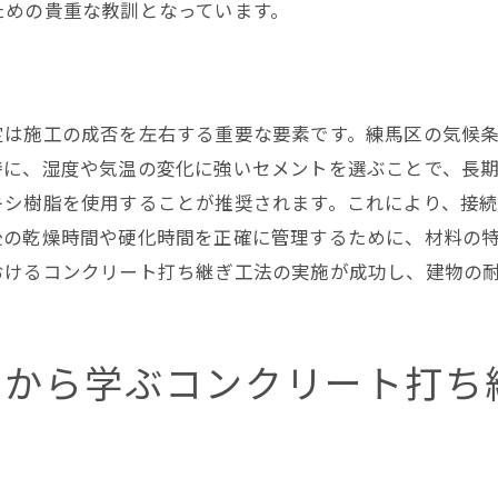
ための貴重な教訓となっています。
成功に導いた要因の分析
東京都練馬区で導入された最新のコンクリート打ち継ぎ技
導入された最新技術の概要
定は施工の成否を左右する重要な要素です。練馬区の気候
革新的な施工技術の利点
特に、湿度や気温の変化に強いセメントを選ぶことで、長
現場での技術適用方法
キシ樹脂を使用することが推奨されます。これにより、接
練馬区での技術導入の背景
後の乾燥時間や硬化時間を正確に管理するために、材料の
技術革新による施工効率化
おけるコンクリート打ち継ぎ工法の実施が成功し、建物の
将来の技術展望
コンクリートの強度を保つための練馬区の施工ポイントと
例から学ぶコンクリート打ち
強度保持のための施工要件
施工過程での重要な管理点
施工後の強度テスト方法
結果を左右する材料選定