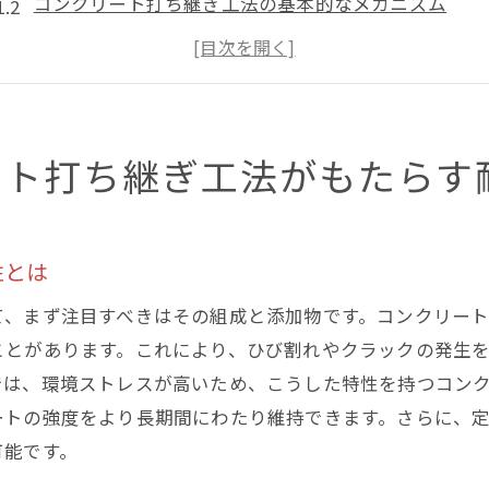
コンクリート打ち継ぎ工法の基本的なメカニズム
練馬区の気候が及ぼす影響とその対策
耐久性を高めるための施工後のメンテナンス
実践事例から見る効果的な方法
施工時に考慮すべき具体的な材料選定
ート打ち継ぎ工法がもたらす
東京都練馬区の具体例から学ぶコンクリート打ち継ぎの施
現場での具体的な施工ステップ
性とは
施工精度を高めるための技術
練馬区での成功事例紹介
て、まず注目すべきはその組成と添加物です。コンクリー
施工中に発生しうる課題とその解決策
ことがあります。これにより、ひび割れやクラックの発生
では、環境ストレスが高いため、こうした特性を持つコン
最新技術を取り入れた施工法
ートの強度をより長期間にわたり維持できます。さらに、
地域特性を考慮した施工事例
可能です。
専門家が語る練馬区におけるコンクリート施工の最新トレ