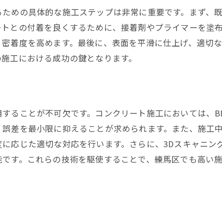
るための具体的な施工ステップは非常に重要です。まず、
実践で得られた効果
ートとの付着を良くするために、接着剤やプライマーを塗
将来的な強度維持の展望
、密着度を高めます。最後に、表面を平滑に仕上げ、適切
の施工における成功の鍵となります。
することが不可欠です。コンクリート施工においては、B
、誤差を最小限に抑えることが求められます。また、施工
度に応じた適切な対応を行います。さらに、3Dスキャニン
能です。これらの技術を駆使することで、練馬区でも高い