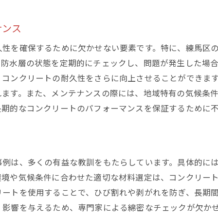
練馬区でのコンクリート施工における重要な注意点と対策
施工前に確認すべき要素
ナンス
施工中に注意すべき点
久性を確保するために欠かせない要素です。特に、練馬区
練馬区特有のリスク管理方法
や防水層の状態を定期的にチェックし、問題が発生した場
品質を保つためのチェックリスト
、コンクリートの耐久性をさらに向上させることができま
れます。また、メンテナンスの際には、地域特有の気候条
施工トラブルの事前防止策
長期的なコンクリートのパフォーマンスを保証するために
施工後に注意すべきフォローアップ
成功事例から見る練馬区のコンクリート打ち継ぎ工法の効
成功事例に学ぶ施工のコツ
実施後の効果測定の方法
事例は、多くの有益な教訓をもたらしています。具体的に
環境や気候条件に合わせた適切な材料選定は、コンクリー
住民からの評価とその影響
リートを使用することで、ひび割れや剥がれを防ぎ、長期
成功事例が示す持続可能性
く影響を与えるため、専門家による綿密なチェックが欠か
他地域への応用可能性