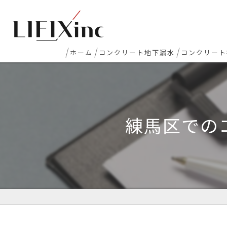
ホーム
コンクリート地下漏水
コンクリート
地下室漏水
新築マンシ
地下・半地下駐車場 漏水
コンクリー
練馬区での
エレベーターピット漏水・止水工事
床レベラー
打継ぎ部・コールドジョイント漏水
土間コンク
配管貫通部・スリーブ周り漏水