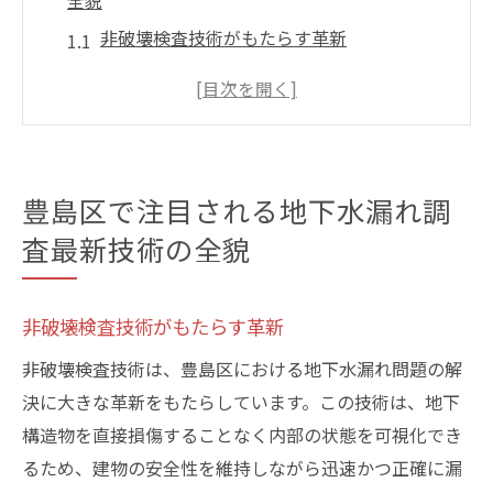
全貌
非破壊検査技術がもたらす革新
赤外線カメラの役割とその利点
最新技術が可能にする迅速な漏水特定
データ分析を活用した漏水予測
調査技術の進化と地域社会への影響
豊島区で注目される地下水漏れ調
豊島区での実証実験とその成果
査最新技術の全貌
地下水漏れの早期発見がもたらす地域社会への
利点
非破壊検査技術がもたらす革新
水資源管理の効率化
非破壊検査技術は、豊島区における地下水漏れ問題の解
地域住民への安心感の提供
決に大きな革新をもたらしています。この技術は、地下
インフラ保護と都市の安全性強化
構造物を直接損傷することなく内部の状態を可視化でき
漏水被害の未然防止策
るため、建物の安全性を維持しながら迅速かつ正確に漏
コスト削減に向けた早期対策