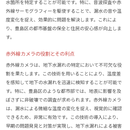
水箇所を特定することが可能です。特に、音波探査や赤
コミュニティによる協力体制の構築
外線サーモグラフィーを駆使することで、漏水の音や温
非破壊検査技術が変える地下水漏れ調査の常識
度変化を捉え、効果的に問題を解決します。これによ
従来技術との比較と優位性
り、豊島区の都市基盤の保全と住民の安心感が向上しま
非破壊検査の具体的な手法
す。
エコな調査方法としての利点
赤外線カメラの役割とその利点
新技術導入事例とその効果
赤外線カメラは、地下水漏れの特定において不可欠な役
技術進化の歴史と未来展望
割を果たします。この技術を用いることにより、温度差
専門家による非破壊検査の実践
を感知して地下の水漏れを迅速に検知することが可能で
赤外線カメラを用いた地下水漏れ特定の革新
す。特に、豊島区のような都市部では、地表に影響を及
熱異常検知による漏水箇所の発見
ぼさずに非破壊での調査が求められます。赤外線カメラ
赤外線カメラの技術的特徴と使用法
は、漏水による微細な温度の変化を捉え、視覚的に確認
メンテナンスの効率化に貢献
できるため、非常に有効です。この技術の導入により、
具体的事例：効果的な活用法
早期の問題発見と対策が実現し、地下水漏れによる被害