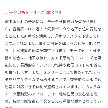
住民参加型の予防活動
教育と啓発による漏水防止策
データ分析を活用した漏水予測
専門家の視点から見る漏水予防
地下水漏れの予測には、データ分析技術が欠かせませ
地域社会を支える地下水漏れ調査の効果と未来
ん。豊島区では、過去の気象データや地下水位の変動を
コミュニティへの具体的な影響
もとにしたAI解析を活用し、漏水のリスクを予測してい
ます。これにより、事前に対策を講じることが可能とな
持続可能な都市づくりへの貢献
り、漏水被害の軽減が期待されます。データ分析とAI技
調査結果を反映した政策提言
術の融合は、地下水漏れに対する予防的アプローチを可
未来の地下水調査技術の展望
能にし、長期的なインフラの維持や管理コストの削減に
地域連携による持続的な取り組み
も寄与します。また、センサーによって集められたデー
世界的なトレンドとの比較と適応
タをリアルタイムで解析することで、突発的な漏水にも
地下水漏れ問題解決に向けた技術とコミュニケ
迅速に対応できる体制が整備されています。このような
ーション
データ駆動型のアプローチは、地域住民の安心感を高
技術革新とその適応プロセス
め、持続可能な都市開発を支える重要な要素となってい