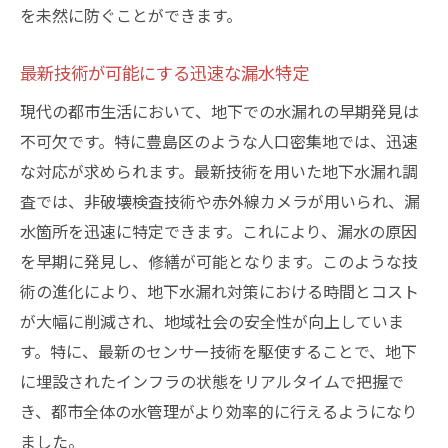
を未然に防ぐことができます。
赤外線技術とその将来性
地域での導入事例と住民の声
最新技術が可能にする迅速な漏水特定
早期対策で守る豊島区の水資源と都市の安全性
現代の都市生活において、地下での水漏れの早期発見は
水資源の保全と持続可能性
不可欠です。特に豊島区のような人口密集地では、迅速
地下水管理の新しいアプローチ
な対応が求められます。最新技術を用いた地下水漏れ調
都市開発との共存戦略
査では、非破壊検査技術や赤外線カメラが用いられ、漏
緊急時の対応策とその重要性
水箇所を迅速に特定できます。これにより、漏水の原因
地域による自主的な水資源保護
を早期に発見し、修繕が可能となります。このような技
行政との協力体制強化の必要性
術の進化により、地下水漏れ対策における時間とコスト
が大幅に削減され、地域社会の安全性が向上していま
地下水漏れを未然に防ぐための重要なステップ
す。特に、最新のセンサー技術を駆使することで、地下
定期調査の重要性とその効果
に埋設されたインフラの状態をリアルタイムで把握で
予防措置における最先端技術の役割
き、都市全体の水管理がより効率的に行えるようになり
リスク管理とその実践方法
ました。