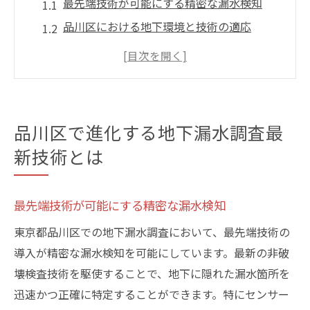
最先端技術が可能にする精密な漏水検知
品川区における地下環境と技術の適応
地質調査の進化とその重要性
最新のセンサー技術で漏水を見逃さない
AIとデータ解析による漏水予測の革新
品川区での技術導入事例とその成果
品川区で進化する地下漏水調査最
地下漏水がもたらす品川区の生活への影響
新技術とは
地下漏水による住宅被害とその対策
公共インフラへの影響と修復の課題
最先端技術が可能にする精密な漏水検知
漏水が地域の水資源に与える影響
東京都品川区での地下漏水調査において、最先端技術の
健康被害を防ぐための迅速な対応
導入が精密な漏水検知を可能にしています。最新の非破
漏水による経済的損失とその防止策
壊検査技術を駆使することで、地下に隠れた漏水箇所を
地域住民の生活に直接影響する問題点
迅速かつ正確に特定することができます。特にセンサー
非破壊検査が地下漏水調査を変える理由