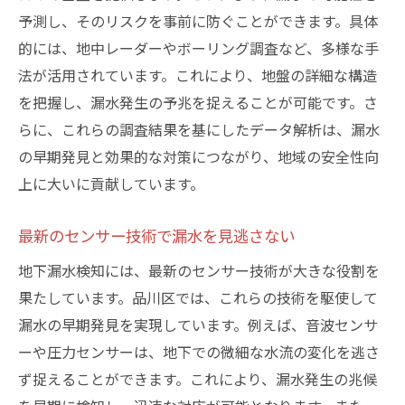
持続可能な都市計画への影響
予測し、そのリスクを事前に防ぐことができます。具体
環境保護と経済発展の両立
的には、地中レーダーやボーリング調査など、多様な手
法が活用されています。これにより、地盤の詳細な構造
地下漏水調査の技術革新とその地域社会への貢
を把握し、漏水発生の予兆を捉えることが可能です。さ
献
らに、これらの調査結果を基にしたデータ解析は、漏水
地域社会全体への影響と恩恵
の早期発見と効果的な対策につながり、地域の安全性向
教育機関との連携による技術普及
上に大いに貢献しています。
インフラ整備と地域経済への波及効果
住民参加型の持続可能な取り組み
最新のセンサー技術で漏水を見逃さない
新技術の実装による地域の発展
地下漏水検知には、最新のセンサー技術が大きな役割を
地域社会における技術革新の重要性
果たしています。品川区では、これらの技術を駆使して
未来の品川区を支える地下漏水調査の重要性
漏水の早期発見を実現しています。例えば、音波センサ
未来を見据えた技術導入の必要性
ーや圧力センサーは、地下での微細な水流の変化を逃さ
ず捉えることができます。これにより、漏水発生の兆候
品川区の未来を創るための戦略