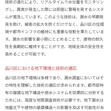
技術の進化により、リアルタイムで水分量をモニタリン
非破壊検査技術の概要と利点
グし、異常が発生した際には即座に警報を発するシステ
品川区での適用事例とその結果
ムが普及しています。このような技術は、漏水の早期発
見を助け、被害の拡大を防ぐだけでなく、品川区の住環
地下構造の安全性確認における役割
境や都市インフラの維持にも重要な役割を果たしていま
環境への影響を最小限に抑える技術革新
す。漏水の影響を最小限にとどめることで、建物の耐久
コスト削減と効率化を実現する方法
性を長期的に維持することができ、地域全体の安全性を
地域社会における信頼性の向上
高めることが可能です。
品川区での地下漏水早期発見がもたらす安全性
早期発見が未然防止につながる理由
品川区における地下環境と技術の適応
品川区における事例と成果
品川区の地下環境は多様であり、漏水調査においてはそ
住民安全を確保するための取り組み
の特性を理解した技術の適応が求められます。都市部特
緊急対応体制の整備と効果
有の複雑な地下構造や排水システムを効果的に分析する
ためには、高度な地質調査技術が必要です。地下漏水は
漏水発見後の迅速な対応手順
地盤沈下や建物の基礎構造への影響を及ぼす可能性があ
安心して暮らせる街づくりの一環として