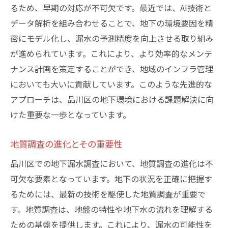
るため、早期の対応が不可欠です。最近では、AI技術と
地下漏水調査における効率的な対策の実例
データ解析を組み合わせることで、地下の環境要因を精
技術と人の連携による問題解決
密にモデル化し、漏水の予測精度を向上させる取り組み
成功事例から学ぶ効果的な対策
が進められています。これにより、より効率的なメンテ
品川区で導入される革新的な手法
ナンス計画を策定することができ、地域のインフラ管理
漏水箇所修復における最新技術
においても大いに貢献しています。このような先進的な
アプローチは、品川区の地下環境における課題解決に向
効率的な資源配分とその実現方法
けた重要な一歩となっています。
持続可能な環境づくりへの貢献
品川区での地下漏水調査が地域の生活の質を向
地質調査の進化とその重要性
上させる方法
品川区での地下漏水調査において、地質調査の進化は不
安心と安全を提供する施策
可欠な要素となっています。地下の状況を正確に把握す
都市インフラの持続可能性向上
るためには、最新の技術を駆使した地質調査が重要で
住環境の改善とその影響
す。地質調査は、地盤の特性や地下水の流れを理解する
地域コミュニティの活性化に貢献
ための基盤を提供します。これにより、漏水の可能性を