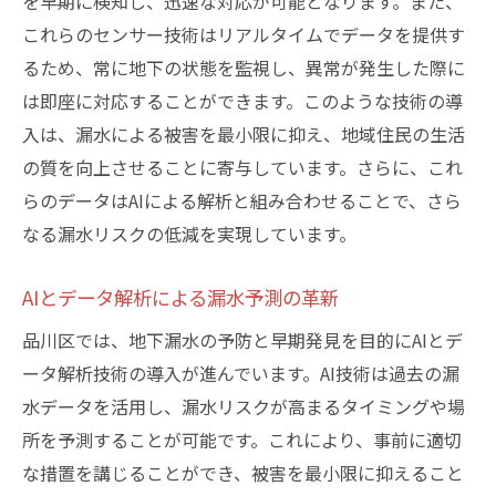
を早期に検知し、迅速な対応が可能となります。また、
スマートシティと地下漏水の関係
これらのセンサー技術はリアルタイムでデータを提供す
次世代のインフラ整備への貢献
るため、常に地下の状態を監視し、異常が発生した際に
地域の持続可能な発展を目指して
は即座に対応することができます。このような技術の導
環境変化に対応する柔軟な体制づくり
入は、漏水による被害を最小限に抑え、地域住民の生活
の質を向上させることに寄与しています。さらに、これ
らのデータはAIによる解析と組み合わせることで、さら
なる漏水リスクの低減を実現しています。
AIとデータ解析による漏水予測の革新
品川区では、地下漏水の予防と早期発見を目的にAIとデ
ータ解析技術の導入が進んでいます。AI技術は過去の漏
水データを活用し、漏水リスクが高まるタイミングや場
所を予測することが可能です。これにより、事前に適切
な措置を講じることができ、被害を最小限に抑えること