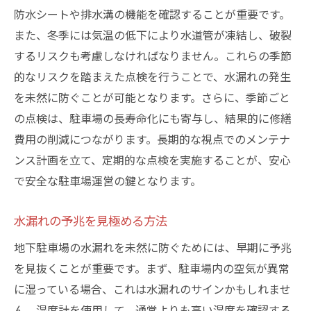
防水材料の選び方と施工法
防水シートや排水溝の機能を確認することが重要です。
ドローンを使った点検のメリット
また、冬季には気温の低下により水道管が凍結し、破裂
AI活用による予測メンテナンス
するリスクも考慮しなければなりません。これらの季節
的なリスクを踏まえた点検を行うことで、水漏れの発生
持続可能な水管理システムの導入
を未然に防ぐことが可能となります。さらに、季節ごと
安全運営の鍵を握る！地下駐車場での漏水点検
の点検は、駐車場の長寿命化にも寄与し、結果的に修繕
の重要性
費用の削減につながります。長期的な視点でのメンテナ
定期点検がもたらす安心感
ンス計画を立て、定期的な点検を実施することが、安心
漏水が引き起こすリスクの管理法
で安全な駐車場運営の鍵となります。
点検と修繕の適切なバランス
住民とのコミュニケーションの取り方
水漏れの予兆を見極める方法
法律や規制に基づく点検必要性
地下駐車場の水漏れを未然に防ぐためには、早期に予兆
漏水保険の適用範囲と活用
を見抜くことが重要です。まず、駐車場内の空気が異常
水漏れを放置しない！品川区での地下駐車場管
に湿っている場合、これは水漏れのサインかもしれませ
理の新常識
ん。湿度計を使用して、通常よりも高い湿度を確認する