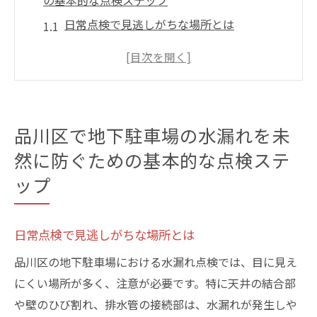
の基本的な点検ステップ
日常点検で見逃しがちな場所とは
シーズンごとの点検の重要性
水漏れの予兆を見極める方法
点検時に使用するべきツールと技術
専門家に依頼する際のポイント
品川区で地下駐車場の水漏れを未
点検記録の取り方とその活用法
然に防ぐための基本的な点検ステ
地下駐車場での水漏れ問題を解決するための重
ップ
要なチェックポイント
劣化しやすい設備の確認
日常点検で見逃しがちな場所とは
排水システムの機能チェック
品川区の地下駐車場における水漏れ点検では、目に見え
風通しと通気の確認方法
にくい場所が多く、注意が必要です。特に天井の結合部
小さな漏れを見逃さない技術
や壁のひび割れ、排水管の接続部は、水漏れが発生しや
過去の水漏れ箇所の再確認