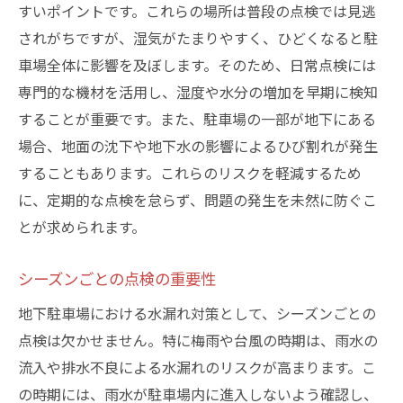
すいポイントです。これらの場所は普段の点検では見逃
長期的なメンテナンス計画の立て方
されがちですが、湿気がたまりやすく、ひどくなると駐
水漏れの原因を突き止める！品川区地下駐車場
車場全体に影響を及ぼします。そのため、日常点検には
で注意すべきサイン
専門的な機材を活用し、湿度や水分の増加を早期に検知
水たまりができる場所とは
することが重要です。また、駐車場の一部が地下にある
湿気やカビの発生に注意
場合、地面の沈下や地下水の影響によるひび割れが発生
濡れた跡が示す水漏れの兆候
することもあります。これらのリスクを軽減するため
に、定期的な点検を怠らず、問題の発生を未然に防ぐこ
配管の劣化が及ぼす影響
とが求められます。
建物の亀裂と水漏れの関係
異常な音や臭いの発見方法
シーズンごとの点検の重要性
地下駐車場の水漏れ対策に役立つ最新技術とそ
地下駐車場における水漏れ対策として、シーズンごとの
の活用法
点検は欠かせません。特に梅雨や台風の時期は、雨水の
最新の漏水検知システムの紹介
流入や排水不良による水漏れのリスクが高まります。こ
センサーを活用した監視方法
の時期には、雨水が駐車場内に進入しないよう確認し、