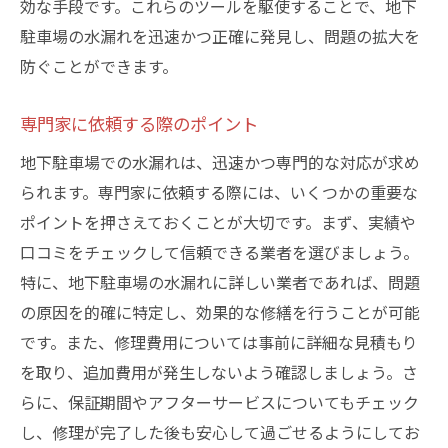
効な手段です。これらのツールを駆使することで、地下
コミュニティ全体での協力体制
駐車場の水漏れを迅速かつ正確に発見し、問題の拡大を
品川区の地下駐車場で水漏れを発見した際の迅
防ぐことができます。
速な対応法
初期対応手順と役割分担
専門家に依頼する際のポイント
専門業者への連絡方法
地下駐車場での水漏れは、迅速かつ専門的な対応が求め
被害を最小限に抑える応急処置
られます。専門家に依頼する際には、いくつかの重要な
報告書作成と関係者への報告
ポイントを押さえておくことが大切です。まず、実績や
口コミをチェックして信頼できる業者を選びましょう。
修繕計画の立案と実行
特に、地下駐車場の水漏れに詳しい業者であれば、問題
再発防止に向けた改善策の導入
の原因を的確に特定し、効果的な修繕を行うことが可能
です。また、修理費用については事前に詳細な見積もり
を取り、追加費用が発生しないよう確認しましょう。さ
らに、保証期間やアフターサービスについてもチェック
し、修理が完了した後も安心して過ごせるようにしてお