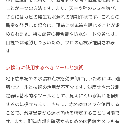
ことが一つの方法です。また、天井や壁のシミや錆び、
早期発見のための体制づくり
さらにはカビの発生も水漏れの初期症状です。これらの
水漏れがもたらす経済的損失
異常を発見した場合は、迅速に対応策を講じることが求
住民への影響を最小限にする方法
められます。特に配管の接合部や防水シートの劣化は、
長期的視野に立った施設管理
目視では確認しづらいため、プロの点検が推奨されま
予防的なメンテナンスの推進
す。
定期的な研修での意識向上
地下駐車場での水漏れを防ぐためのプロフェッ
点検時に使用するべきツールと技術
ショナルなアドバイス
地下駐車場での水漏れ点検を効果的に行うためには、適
専門家からの意見を取り入れる方法
切なツールと技術の活用が不可欠です。湿度計や水分測
施工業者の選び方と契約の注意点
定器は基本的なツールとして、見えにくい水漏れを検知
するのに役立ちます。さらに、赤外線カメラを使用する
信頼できる漏水検査業者を見つける
ことで、温度異常から漏水箇所を特定することも可能で
施設全体の防水プランニング
す。また、配管内部を確認するための内視鏡カメラも有
定期的な第三者点検の利点