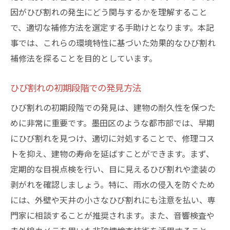
因がひび割れの発生にどう関与するかを理解すること
東京都墨田区でのひび割れ補修の最新技術
で、適切な補修方法を選定する手助けとなります。本記
最新の補修技術とその応用例
事では、これらの環境特性に基づいた効果的なひび割れ
樹脂注入技術による内部補強法
補修法を探ることを目的としています。
ナノテクノロジーを活用した新技術
施工現場での革新的な技術導入
ひび割れの初期段階での発見方法
IT技術を用いた補修過程の管理
ひび割れの初期段階での発見は、建物の耐久性を保つた
技術進化によるスピードと品質の向上
めに非常に重要です。墨田区のような都市部では、早期
ひび割れ補修における予防策と建物の耐久性
にひび割れを見つけ、適切に対処することで、修理コス
定期的な点検と維持管理の重要性
トを抑え、建物の寿命を延ばすことができます。まず、
定期的な目視点検を行い、目に見えるひび割れや塗装の
予防策を講じることで得られる長期的な利
剥がれを確認しましょう。特に、雨水の侵入を防ぐため
点
には、外壁や天井の小さなひび割れにも注意を払い、専
ひび割れ発生を未然に防ぐための設計ポイ
門家に相談することが推奨されます。また、音響検査や
ント