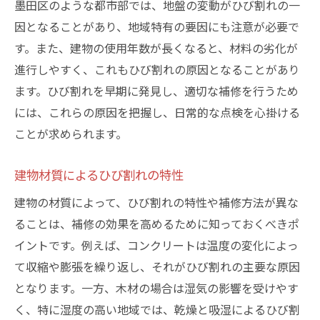
墨田区のような都市部では、地盤の変動がひび割れの一
費用対効果を考慮した補修戦略
因となることがあり、地域特有の要因にも注意が必要で
専門家が解説するひび割れ補修のタイミングの
す。また、建物の使用年数が長くなると、材料の劣化が
重要性
進行しやすく、これもひび割れの原因となることがあり
ひび割れ補修の適切なタイミングを見極め
ます。ひび割れを早期に発見し、適切な補修を行うため
る方法
には、これらの原因を把握し、日常的な点検を心掛ける
ひび割れが進行する前に取るべき初期対応
ことが求められます。
時間経過による建物への影響を最小化する
建物材質によるひび割れの特性
方法
建物の材質によって、ひび割れの特性や補修方法が異な
過去のデータに基づく効果的な補修タイミ
ることは、補修の効果を高めるために知っておくべきポ
ング
イントです。例えば、コンクリートは温度の変化によっ
専門家が推奨する定期点検の重要性
て収縮や膨張を繰り返し、それがひび割れの主要な原因
補修計画を立てる際の考慮点
となります。一方、木材の場合は湿気の影響を受けやす
効果的なシーリング材の選び方とその影響
く、特に湿度の高い地域では、乾燥と吸湿によるひび割