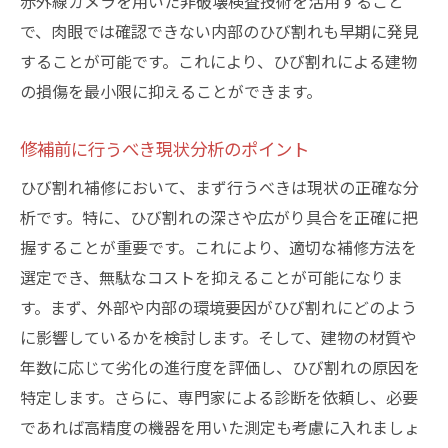
赤外線カメラを用いた非破壊検査技術を活用すること
耐久性を強化するための具体的な施策
で、肉眼では確認できない内部のひび割れも早期に発見
予防策と補修費用の関係性
することが可能です。これにより、ひび割れによる建物
専門家によるアドバイスの効果的な活用法
の損傷を最小限に抑えることができます。
プロの視点で見るひび割れ補修の成功事例
修補前に行うべき現状分析のポイント
成功事例から学ぶ効果的な補修法
プロが重視するポイントとその理由
ひび割れ補修において、まず行うべきは現状の正確な分
具体的なケーススタディとその結果
析です。特に、ひび割れの深さや広がり具合を正確に把
握することが重要です。これにより、適切な補修方法を
顕著な成功事例から取り入れるべき要素
選定でき、無駄なコストを抑えることが可能になりま
失敗を防ぐための注意点と教訓
す。まず、外部や内部の環境要因がひび割れにどのよう
地域特性を考慮した成功事例の応用
に影響しているかを検討します。そして、建物の材質や
年数に応じて劣化の進行度を評価し、ひび割れの原因を
特定します。さらに、専門家による診断を依頼し、必要
であれば高精度の機器を用いた測定も考慮に入れましょ