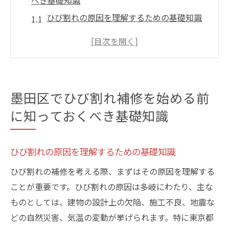
べき基礎知識
ひび割れの原因を理解するための基礎知識
建物材質によるひび割れの特性
地域特有の環境が与える影響
ひび割れの初期段階での発見方法
修補前に行うべき現状分析のポイント
墨田区でひび割れ補修を始める前
専門家に相談する際に準備すべき情報
に知っておくべき基礎知識
ひび割れ補修の深さに応じた最適な対策法と
は？
ひび割れの原因を理解するための基礎知識
浅いひび割れに適した補修材の選び方
ひび割れの補修を考える際、まずはその原因を理解する
中程度のひび割れへの具体的な対応法
ことが重要です。ひび割れの原因は多岐にわたり、主な
深刻なひび割れに必要な構造的補強
ものとしては、建物の設計上の欠陥、施工不良、地震な
ひび割れの深さを測定する方法とその意義
どの自然災害、気温の変動が挙げられます。特に東京都
補修に適した季節とその理由