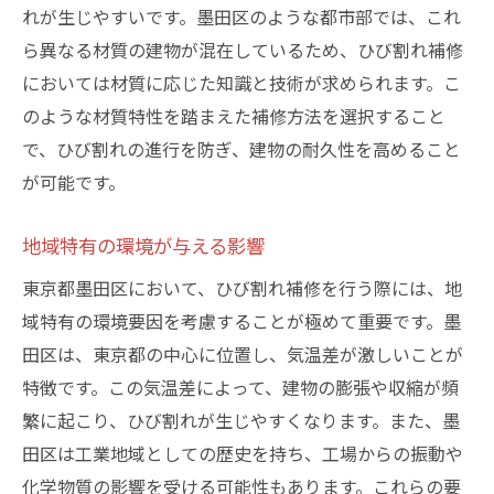
シーリング材の種類とその特性
れが生じやすいです。墨田区のような都市部では、これ
環境条件に応じたシーリング材の選択
ら異なる材質の建物が混在しているため、ひび割れ補修
耐久性を重視したシーリング材の選び方
においては材質に応じた知識と技術が求められます。こ
施工法によるシーリング材の性能差
のような材質特性を踏まえた補修方法を選択すること
で、ひび割れの進行を防ぎ、建物の耐久性を高めること
コストパフォーマンスを考慮した材料選び
が可能です。
長期的な使用に適したシーリング材の選定
ひび割れが建物に与える影響を最小限に抑える
地域特有の環境が与える影響
方法
東京都墨田区において、ひび割れ補修を行う際には、地
ひび割れの早期発見とその利点
域特有の環境要因を考慮することが極めて重要です。墨
防水対策による水の浸入防止法
田区は、東京都の中心に位置し、気温差が激しいことが
建物の寿命を延ばすためのメンテナンス法
特徴です。この気温差によって、建物の膨張や収縮が頻
周囲環境を考慮した予防策
繁に起こり、ひび割れが生じやすくなります。また、墨
ひび割れ進行による構造的リスクの認識
田区は工業地域としての歴史を持ち、工場からの振動や
専門家による定期的な診断の重要性
化学物質の影響を受ける可能性もあります。これらの要