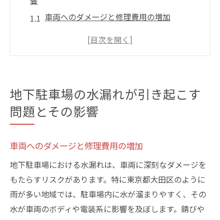
響
車両へのダメージと修理費用の増加
駐車場の劣化が引き起こす安全性の低下
健康被害をもたらすカビと湿気の問題
法的責任と保険面での影響
地域住民への影響とコミュニティへの影響
地下駐車場の水漏れが引き起こす
環境への負担と長期的な影響
問題とその影響
東京都大田区の地下駐車場で見られる水漏れの
主な原因
車両へのダメージと修理費用の増加
地盤沈下による構造的な影響
地下駐車場における水漏れは、車両に深刻なダメージを
老朽化による防水層の劣化
もたらすリスクがあります。特に東京都大田区のように
施工時の設計ミスや不備
雨が多い地域では、駐車場内に水が溜まりやすく、その
降雨量の増加と排水設備の不備
水が車両のボディや電装系に影響を及ぼします。錆びや
近隣工事による振動の影響