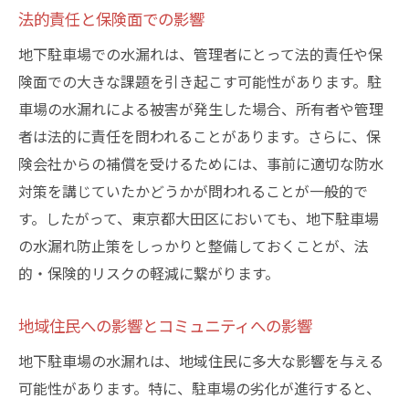
耐久性の高い防水材料の選定基準
法的責任と保険面での影響
環境に配慮したエコフレンドリーな材料
地下駐車場での水漏れは、管理者にとって法的責任や保
最新テクノロジーを駆使した施工法
険面での大きな課題を引き起こす可能性があります。駐
コストと性能のバランスを考慮した選択肢
車場の水漏れによる被害が発生した場合、所有者や管理
実績ある製品の採用事例
者は法的に責任を問われることがあります。さらに、保
リサーチと試験による材料選び
険会社からの補償を受けるためには、事前に適切な防水
地下駐車場の安全を守るための防水コーティン
対策を講じていたかどうかが問われることが一般的で
グとは
す。したがって、東京都大田区においても、地下駐車場
防水コーティングの種類と特徴
の水漏れ防止策をしっかりと整備しておくことが、法
的・保険的リスクの軽減に繋がります。
施工方法とその効果の持続性
耐摩耗性を考慮した選択のポイント
地域住民への影響とコミュニティへの影響
既存構造への影響を最小限にする技術
地下駐車場の水漏れは、地域住民に多大な影響を与える
業者選びのポイントと注意事項
可能性があります。特に、駐車場の劣化が進行すると、
施工後のメンテナンスと保証制度