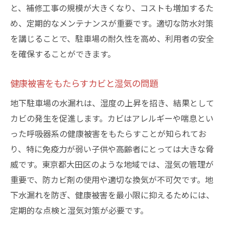
長期的なメンテナンス計画の作成
と、補修工事の規模が大きくなり、コストも増加するた
め、定期的なメンテナンスが重要です。適切な防水対策
専門業者との協力による施工
を講じることで、駐車場の耐久性を高め、利用者の安全
コスト効率を考慮した防水対策
を確保することができます。
地下駐車場での水漏れを未然に防ぐための定期
点検の重要性
健康被害をもたらすカビと湿気の問題
定期点検の頻度とチェックリスト
地下駐車場の水漏れは、湿度の上昇を招き、結果として
点検で発見される予兆とその対応
カビの発生を促進します。カビはアレルギーや喘息とい
点検結果を踏まえた改善策の実施
った呼吸器系の健康被害をもたらすことが知られてお
緊急事態への備えと対応計画
り、特に免疫力が弱い子供や高齢者にとっては大きな脅
点検記録の保持と分析の重要性
威です。東京都大田区のような地域では、湿気の管理が
地域特性を考慮した点検方法
重要で、防カビ剤の使用や適切な換気が不可欠です。地
下水漏れを防ぎ、健康被害を最小限に抑えるためには、
材料選びが鍵! 大田区の防水施工で使用される最
定期的な点検と湿気対策が必要です。
新テクノロジー