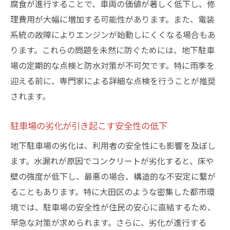
腐食が進行することで、車両の価値が著しく低下し、修
配管からの漏水とその対策
理費用が大幅に増加する可能性があります。また、電装
水漏れ対策の第一歩: 大田区での実例から学ぶ
系統の故障によりエンジンが始動しにくくなる場合もあ
初期調査と診断の重要性
ります。これらの問題を未然に防ぐためには、地下駐車
迅速な修理と補強策の実施
場の定期的な点検と防水対策が不可欠です。特に雨季を
迎える前に、専門家による詳細な点検を行うことが推奨
専門家による定期的な点検
されます。
地域特性に合わせた解決策の模索
事例から学ぶ成功と失敗の教訓
駐車場の劣化が引き起こす安全性の低下
コミュニティとの連携による迅速な対応
地下駐車場の劣化は、利用者の安全性にも影響を及ぼし
効果的な防水対策で地下駐車場の耐久性を向上
ます。水漏れが原因でコンクリートが劣化すると、床や
させる方法
壁の強度が低下し、最悪の場合、構造的な不安定に繋が
最新の防水技術と材料の選定
ることもあります。特に大田区のような密集した都市環
シール剤とコーティングの活用
境では、駐車場の安全性が住民の安心に直結するため、
排水システムの強化と見直し
早急な対策が求められます。さらに、劣化が進行する