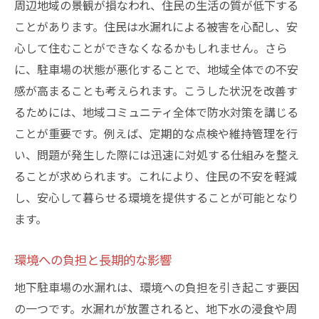
周辺地域の景観が損なわれ、住民の生活の質が低下する
実際の事例に学ぶ大田区での地下駐車場防水工
ことがあります。住民は水漏れによる被害を心配し、安
事の成功例
心して住むことができなくなるかもしれません。さら
成功事例から見る効果的な施工法
に、駐車場の状態が悪化することで、地域全体での不安
施工前後の比較とその結果
感が高まることも考えられます。こうした状況を改善す
ユーザーの声と満足度調査
るためには、地域コミュニティ全体で防水対策を講じる
ことが重要です。例えば、定期的な点検や維持管理を行
地域特性を活かしたカスタマイズ事例
い、問題が発生した際には迅速に対処する仕組みを整え
失敗から学ぶ改善ポイント
ることが求められます。これにより、住民の不安を軽減
長期間にわたる効果の検証
し、安心して暮らせる環境を提供することが可能となり
ます。
環境への負担と長期的な影響
地下駐車場の水漏れは、環境への負担を引き起こす要因
の一つです。水漏れが放置されると、地下水の浸食や周