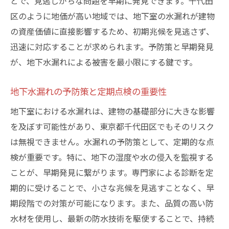
とで、見逃しがちな問題を早期に発見できます。千代田
防水施工による生活環境の改善
区のように地価が高い地域では、地下室の水漏れが建物
安心な住まい作りのための全体戦略
の資産価値に直接影響するため、初期兆候を見逃さず、
家族の健康を守るための防水工事
迅速に対応することが求められます。予防策と早期発見
地域住民との連携による安全対策
が、地下水漏れによる被害を最小限にする鍵です。
地下水漏れの予防策と定期点検の重要性
地下室における水漏れは、建物の基礎部分に大きな影響
を及ぼす可能性があり、東京都千代田区でもそのリスク
は無視できません。水漏れの予防策として、定期的な点
検が重要です。特に、地下の湿度や水の侵入を監視する
ことが、早期発見に繋がります。専門家による診断を定
期的に受けることで、小さな兆候を見逃すことなく、早
期段階での対策が可能になります。また、品質の高い防
水材を使用し、最新の防水技術を駆使することで、持続