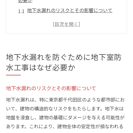
必要か
地下水漏れのリスクとその影響について
地下室防水工事が必要な理由を解説
防水工事の効果と持続性について考える
水漏れの初期兆候と見逃しがちなポイント
地下水漏れの予防策と定期点検の重要性
地下水漏れを防ぐために地下室防
地下室の資産価値を守るための防水対策
水工事はなぜ必要か
千代田区での地下水漏れが建物に与える影響と
は
地下水漏れのリスクとその影響について
構造に及ぼす影響と居住環境の悪化
地下水漏れは、特に東京都千代田区のような都市部にお
地下水漏れによる健康被害の可能性
いて、建物の構造的なリスクをもたらします。地下水は
地元の事例に基づく影響の検討
地盤を浸食し、建物の基礎にダメージを与える可能性が
長期的な建物損傷と修繕費用の増加
あります。これにより、建物全体の安定性が損なわれる
千代田区特有の地質条件が及ぼす影響