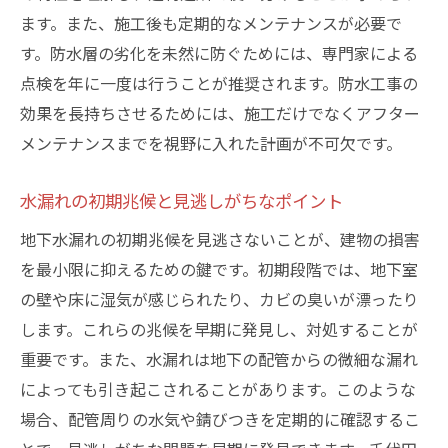
成功事例におけるコストと効果のバランス
ます。また、施工後も定期的なメンテナンスが必要で
失敗しないための注意点と教訓
す。防水層の劣化を未然に防ぐためには、専門家による
地域特性を考慮した施工の重要性
点検を年に一度は行うことが推奨されます。防水工事の
効果を長持ちさせるためには、施工だけでなくアフター
地下水漏れを未然に防ぐためのポイント
メンテナンスまでを視野に入れた計画が不可欠です。
日常的な点検と早期発見の重要性
防水資材の選び方とその効果
水漏れの初期兆候と見逃しがちなポイント
長持ちする防水対策のコツ
地下水漏れの初期兆候を見逃さないことが、建物の損害
季節ごとの注意点と準備
を最小限に抑えるための鍵です。初期段階では、地下室
専門家による定期診断の活用法
の壁や床に湿気が感じられたり、カビの臭いが漂ったり
住まいを守るための共同対策
します。これらの兆候を早期に発見し、対処することが
効果的な地下室防水で安心な住まいを築く
重要です。また、水漏れは地下の配管からの微細な漏れ
長期的な資産価値を守るための防水対策
によっても引き起こされることがあります。このような
場合、配管周りの水気や錆びつきを定期的に確認するこ
地下室の快適性を維持するための方法