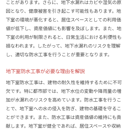
ことがあります。さらに、地下水漏れはカビや湿気の原
水漏れによるライフラインへの影響
因となり、健康被害を引き起こす可能性もあります。地
地下室防水工事の手順を徹底解説する理由
下室の環境が悪化すると、居住スペースとしての利用価
防水工事の基本手順と重要ポイント
値が低下し、資産価値にも影響を及ぼします。また、地
施工前に確認すべき重要事項
下室の利用が制限されると、日常生活における利便性も
損なわれます。したがって、地下水漏れのリスクを理解
施工中に注意が必要な点と対応策
し、適切な防水工事を行うことが重要となります。
施工後のメンテナンスとフォローアップ
最新の防水技術の紹介
地下室防水工事が必要な理由を解説
千代田区での施工事例から学ぶポイント
地下室防水工事は、建物の耐久性を維持するために不可
専門家による地下防水施工が重要な理由
欠です。特に都市部では、地下水位の変動や降雨量の増
専門家の知識と経験がもたらす安心感
加が水漏れのリスクを高めています。防水工事を行うこ
DIY防水施工の限界とリスク
とで、地下室への水の侵入を防ぎ、建物の基礎を守るこ
プロによる診断の精度と信頼性
とができます。また、防水工事は資産価値の維持にも貢
専門家選びのポイントと注意事項
献します。地下室が健全であれば、居住スペースや収納