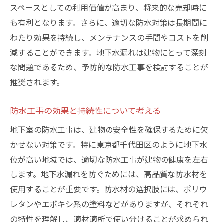
スペースとしての利用価値が高まり、将来的な売却時に
施工後の保証とアフターサービス
も有利となります。さらに、適切な防水対策は長期間に
成功事例を基にした専門的なアドバイス
わたり効果を持続し、メンテナンスの手間やコストを削
地下水漏れの原因を知り予防策を考える
減することができます。地下水漏れは建物にとって深刻
地下水漏れの主な原因とその特徴
な問題であるため、予防的な防水工事を検討することが
自然環境が及ぼす影響と対応策
推奨されます。
人為的要因による水漏れのケーススタディ
防水工事の効果と持続性について考える
予防に必要な日常的な管理方法
千代田区での特異な原因と対応策
地下室の防水工事は、建物の安全性を確保するために欠
トラブル発生時の初期対応法
かせない対策です。特に東京都千代田区のように地下水
位が高い地域では、適切な防水工事が建物の健康を左右
千代田区での地下室防水工事成功事例から学ぶ
します。地下水漏れを防ぐためには、高品質な防水材を
成功事例から学ぶ防水工事のポイント
使用することが重要です。防水材の選択肢には、ポリウ
効果的な工法と技術の選び方
レタンやエポキシ系の塗料などがありますが、それぞれ
住民の声から見る満足度と改善点
の特性を理解し、適材適所で使い分けることが求められ