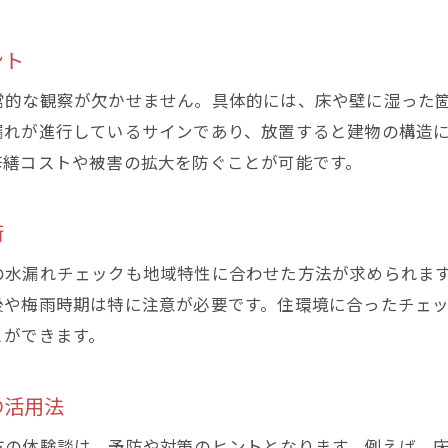
家計を守る地下 水漏れ対策の実践術
ント
地下の見えない水漏れも自分でチェック可能
地下 水漏れを自力でチェックする基本手順
常的な観察が欠かせません。具体的には、床や壁に湿った
見えない地下 水漏れの発見法と注意点
漏れが進行しているサインであり、放置すると建物の構造
修繕コストや被害の拡大を防ぐことが可能です。
簡単にできる地下 水漏れセルフ診断法
音や水の流れで地下 水漏れを確認する方法
術
地下 水漏れ判別のポイントを押さえる
専門業者に相談する前にできる地下 水漏れ点検
の水漏れチェックも地域特性に合わせた方法が求められま
後や梅雨時期は特に注意が必要です。住環境に合ったチェ
安心な暮らしを支える地下水漏れ早期対応術
とができます。
地下 水漏れの早期対応がもたらす安心感
被害拡大を防ぐ地下 水漏れ対策の心得
の活用法
地下 水漏れ発見後の適切な対処法を解説
日常から意識したい地下 水漏れ予防策
方の体験談は、予防や対策のヒントとなります。例えば、