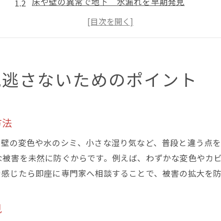
床や壁の異常で地下 水漏れを早期発見
湿気やカビが示す地下 水漏れの兆候とは
水道メーターで地下 水漏れをセルフチェック
普段の点検が地下 水漏れ予防のカギに
地下 水漏れによる構造被害を防ぐ基本点検
見逃さないためのポイント
東京都杉並区で地下水漏れを早期発見する秘訣
地下 水漏れを早期に見抜く観察ポイント
方法
住環境に合った地下 水漏れチェック術
東京都杉並区での地下 水漏れ体験談の活用法
や壁の変色や水のシミ、小さな湿り気など、普段と違う点
地域特有の地下 水漏れリスクに注意する
な被害を未然に防ぐからです。例えば、わずかな変色やカ
を感じたら即座に専門家へ相談することで、被害の拡大を防
地下 水漏れ早期発見のための相談先とは
専門家と協力した地下 水漏れ対策の進め方
見
水漏れ箇所が不明な場合のチェック方法