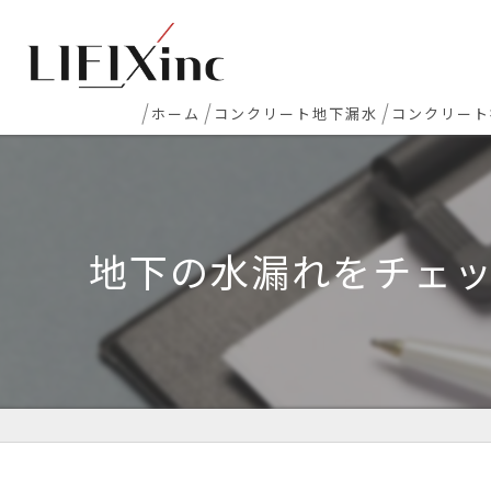
ホーム
コンクリート地下漏水
コンクリート
地下室漏水
新築マンシ
地下・半地下駐車場 漏水
コンクリー
地下の水漏れをチェ
エレベーターピット漏水・止水工事
床レベラー
打継ぎ部・コールドジョイント漏水
土間コンク
配管貫通部・スリーブ周り漏水