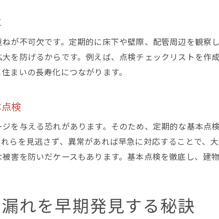
家の長寿命化に役立つ地下水漏れ対策
に
地下 水漏れ対策が家の寿命を延ばす理由
重ねが不可欠です。定期的に床下や壁際、配管周辺を観察
構造保護に効く地下 水漏れ早期発見行動
拡大を防げるからです。例えば、点検チェックリストを作
地下 水漏れ防止策の実践で安心な住まい
と住まいの長寿化につながります。
定期メンテナンスで地下 水漏れを防ぐ方法
地下 水漏れがもたらす劣化リスクの回避法
本点検
家の価値を守る地下 水漏れ予防ポイント
ージを与える恐れがあります。そのため、定期的な基本点
水道料金を抑えるための地下水漏れ確認術
これらを見逃さず、異常があれば早急に対応することで、大
地下 水漏れの早期発見が水道料金節約に直結
な被害を防いだケースもあります。基本点検を徹底し、建
地下 水漏れチェックで無駄な出費を防ぐ方法
水道メーターの確認で地下 水漏れ診断
小さな地下 水漏れも見逃さないコツ
水漏れを早期発見する秘訣
地下 水漏れと水道料金増加の関係を知る