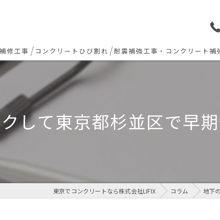
補修工事
コンクリートひび割れ
耐震補強工事・コンクリート補
ョン下地補修
炭素繊維シート補強工法
ト欠損 色合わせ補修
ックして東京都杉並区で早期
工事(セルフレベリング)
リート・土間モルタル工事
東京でコンクリートなら株式会社LIFIX
コラム
地下