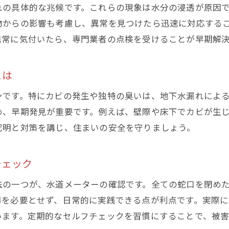
地下 水漏れ箇所を特定する基本手順を解説
れの具体的な兆候です。これらの現象は水分の浸透が原因
物からの影響も考慮し、異常を見つけたら迅速に対応する
目視と音聴で地下 水漏れを探すコツ
異常に気付いたら、専門業者の点検を受けることが早期解
原因不明の地下 水漏れ対策のポイント
配管まわりの異常で地下 水漏れを発見
とは
地下 水漏れ箇所調査に役立つセルフチェック
専門業者に依頼する前の地下 水漏れ確認方法
ンです。特にカビの発生や独特の臭いは、地下水漏れによ
め、早期発見が重要です。例えば、壁際や床下でカビが生
定期点検で地下水漏れリスクを最小限に抑えるコツ
究明と対策を講じ、住まいの安全を守りましょう。
地下 水漏れを防ぐ定期点検の重要性を知る
点検スケジュールで地下 水漏れリスク軽減
チェック
自宅でできる地下 水漏れ点検チェックリスト
法の一つが、水道メーターの確認です。全ての蛇口を閉め
水道設備の見直しで地下 水漏れ予防
器を必要とせず、日常的に実践できる点が利点です。実際
地下 水漏れを未然に防ぐ日常の習慣
います。定期的なセルフチェックを習慣にすることで、被害
点検時に注意したい地下 水漏れサイン