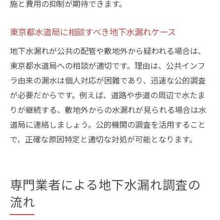
地下水漏れ調査業者選びで重視すべきポイ
施と費用の抑制が期待できます。
ント
東京都水道局に相談すべき地下水漏れケース
信頼できる漏水調査専門業者の見極め方
業者選びで確認すべき口コミと実績情報
地下水漏れが公共の配管や敷地外から疑われる場合は、
東京都水道局への相談が適切です。理由は、公共インフ
調査費用やサービス内容の比較検討のコツ
ラ由来の漏水は個人対応が困難であり、迅速な公的調査
地下水漏れ調査業者の保証内容をチェック
が必要だからです。例えば、道路や歩道の周辺で水たま
アフターサービスが充実した業者の特徴
りが継続する、敷地外からの水漏れが見られる場合は水
漏水調査後の修理費用を抑えるコツ
道局に連絡しましょう。公的機関の調査を活用すること
地下水漏れ修理費用を抑えるための事前準
で、正確な原因特定と適切な対処が可能となります。
備
漏水調査と修理を同時依頼するメリットと
は
専門業者による地下水漏れ調査の
複数業者比較で地下水漏れ修理費用を節約
流れ
助成金や補助金の利用で費用負担を軽減す