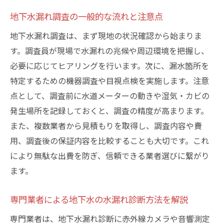
る
地下水漏れ調査の一般的な流れと注意点
修理後の再発防止策とメンテナンスの重要
地下水漏れ調査は、まず現地の状況確認から始まりま
性
す。調査員が現場で水漏れの兆候や周辺環境を把握し、
地下水漏れ修理費用のトラブルを防ぐ注意
必要に応じてヒアリングを行います。次に、漏水箇所を
点
特定するための機器調査や目視点検を実施します。注意
江戸川区で安心して調査を依頼する方法
点として、調査前に水道メーターの動きや湿気・カビの
江戸川区で信頼できる地下水漏れ調査依頼
発生場所を記録しておくと、調査の精度が高まります。
手順
また、複数業者から見積もりを取得し、調査内容や費
地域密着型業者の選び方と安心ポイント
用、調査後の保証内容を比較することも大切です。これ
緊急時に迅速対応できる業者の探し方
により無駄な出費を防ぎ、信頼できる業者選びに繋がり
ます。
地下水漏れ調査で安心できる事前相談の重
要性
専門業者による地下水の水漏れ診断方法を解説
口コミや評判から選ぶ地下水漏れ専門業者
専門業者は、地下水漏れ診断に赤外線カメラや音響測定
江戸川区での地下水漏れ対策と定期点検の