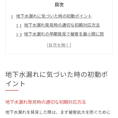
目次
地下水漏れに気づいた時の初動ポイント
地下水漏れ発見時の適切な初期対応方法
地下水漏れの早期発見で被害を最小限に防
ぐコツ
地下水の水漏れサインを見逃さないチェッ
ク方法
自分でできる地下水漏れの簡易調査ポイン
地下水漏れに気づいた時の初動ポ
ト
イント
地下水漏れが疑われた時に取るべき行動と
は
東京都水道局に相談すべき地下水漏れケー
地下水漏れ発見時の適切な初期対応方法
ス
地下水漏れを発見した際は、まず被害拡大を防ぐために