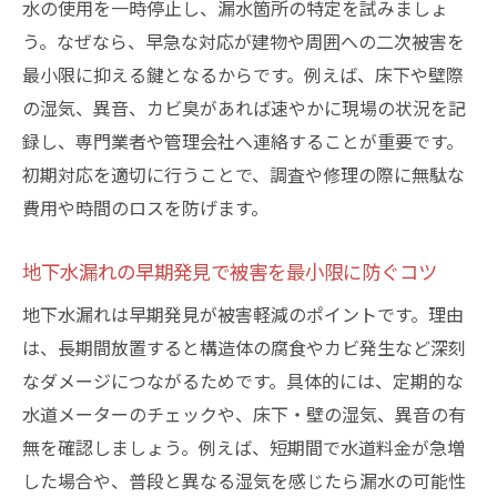
専門業者による地下水漏れ調査の流れ
水の使用を一時停止し、漏水箇所の特定を試みましょ
地下水漏れ調査の一般的な流れと注意点
う。なぜなら、早急な対応が建物や周囲への二次被害を
最小限に抑える鍵となるからです。例えば、床下や壁際
専門業者による地下水の水漏れ診断方法を
の湿気、異音、カビ臭があれば速やかに現場の状況を記
解説
録し、専門業者や管理会社へ連絡することが重要です。
漏水調査専門業者が行う主要な作業工程と
初期対応を適切に行うことで、調査や修理の際に無駄な
は
費用や時間のロスを防げます。
水道局対応と民間業者調査の違いを整理す
る
地下水漏れの早期発見で被害を最小限に防ぐコツ
地下水漏れ調査で行われる機器や技術の特
地下水漏れは早期発見が被害軽減のポイントです。理由
徴
は、長期間放置すると構造体の腐食やカビ発生など深刻
漏水調査後に分かる地下水トラブルの原因
なダメージにつながるためです。具体的には、定期的な
水道局と民間調査の違いを徹底解説
水道メーターのチェックや、床下・壁の湿気、異音の有
水道局と民間業者の地下水漏れ調査費用比
無を確認しましょう。例えば、短期間で水道料金が急増
較
した場合や、普段と異なる湿気を感じたら漏水の可能性