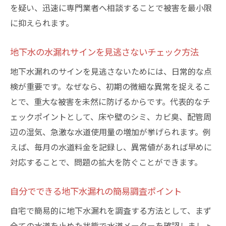
漏水調査を水道局に依頼する際の注意点
を疑い、迅速に専門業者へ相談することで被害を最小限
民間業者による地下水漏れ調査の強みと安
に抑えられます。
心感
地下水の水漏れサインを見逃さないチェック方法
水道局の漏水調査と民間業者のサービス範
囲の違い
地下水漏れのサインを見逃さないためには、日常的な点
地下水漏れ調査で選ぶべき依頼先の基準
検が重要です。なぜなら、初期の微細な異常を捉えるこ
とで、重大な被害を未然に防げるからです。代表的なチ
水道局漏水調査の無料・有料サービスを確
ェックポイントとして、床や壁のシミ、カビ臭、配管周
認
辺の湿気、急激な水道使用量の増加が挙げられます。例
戸建て住宅で注意したい水漏れの兆候
えば、毎月の水道料金を記録し、異常値があれば早めに
戸建て住宅で起こりやすい地下水漏れサイ
対応することで、問題の拡大を防ぐことができます。
ン
地下水漏れによる水道料金増加の見分け方
自分でできる地下水漏れの簡易調査ポイント
一戸建てに多い地下水漏れの原因と対策方
自宅で簡易的に地下水漏れを調査する方法として、まず
法
全ての水道を止めた状態で水道メーターを確認しましょ