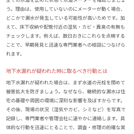
漏水調査で分かる戸建て特有の注意点
う。理由は、使用していないのにメーターが動く場合、
地下水漏れが疑われる場合の早期行動ポイ
どこかで漏水が発生している可能性が高いためです。加
ント
えて、床下収納や配管付近の湿気・カビ・異臭の有無も
漏水調査戸建ての費用相場と選び方のポイ
チェックします。例えば、数日おきにこれらを点検する
ント
ことで、早期発見と迅速な専門業者への相談につなげら
地下水漏れ調査依頼時の費用相場とは
れます。
地下水漏れ調査の一般的な費用相場を解説
地下水漏れが疑われた時に取るべき行動とは
水道局と民間業者の調査費用の違いを比較
地下水漏れが疑われた場合は、まず水道の元栓を閉めて
一戸建て地下水漏れ調査の料金の目安
被害拡大を防ぎましょう。なぜなら、継続的な漏水は住
漏水調査専門業者の料金体系と特徴を知る
宅の基礎や周囲の環境に深刻な影響を及ぼすからです。
地下水漏れ調査費用の内訳と確認ポイント
その後、現場の状況（湿気やカビ、シミなど）を写真で
水道局漏水調査の費用を抑える方法を紹介
記録し、専門業者や管理会社に速やかに連絡します。具
信頼できる調査業者を選ぶための基準
体的な行動を迅速にとることで、調査・修理の的確な実