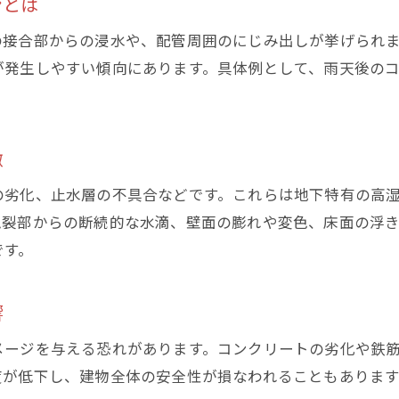
ンとは
経年劣化による地下室漏水リスクを知る
地下 水漏れと経年劣化の関係を徹底解説
の接合部からの浸水や、配管周囲のにじみ出しが挙げられ
が発生しやすい傾向にあります。具体例として、雨天後の
老朽化した地下室での水漏れ発生メカニズム
。
地下室資材の劣化が水漏れに繋がる理由
経年で進行する地下 水漏れリスク管理法
徴
コンクリート老朽化が地下室水漏れを招く訳
地下室の長期的維持と水漏れ予防策の重要性
の劣化、止水層の不具合などです。これらは地下特有の高
亀裂部からの断続的な水滴、壁面の膨れや変色、床面の浮
地下室で水漏れが起きた場合の初動対応
です。
地下 水漏れ発見時に最初に取るべき行動
地下室で水漏れが起きた際の応急処置ポイント
響
水漏れ拡大を防ぐ地下室内の効果的な対応策
メージを与える恐れがあります。コンクリートの劣化や鉄
地下 水漏れの緊急時に役立つチェック項目
度が低下し、建物全体の安全性が損なわれることもありま
専門業者に相談する前の地下室確認事項