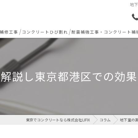
地
補修工事
コンクリートひび割れ
耐震補強工事・コンクリート補
ョン下地補修
炭素繊維シート補強工法
ト欠損 色合わせ補修
底解説し東京都港区での効果
工事(セルフレベリング)
リート・土間モルタル工事
東京でコンクリートなら株式会社LIFIX
コラム
地下室の