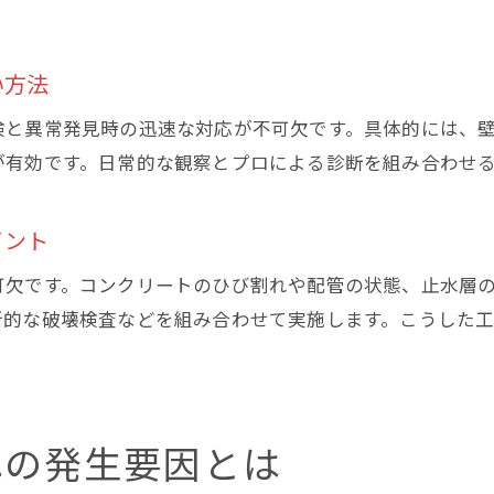
初動対応で地下 水漏れ被害を最小限に抑える
東京都港区で多い地下室漏水の特徴
い方法
地下 水漏れが多発する港区の建物特性を解説
検と異常発見時の迅速な対応が不可欠です。具体的には、
地域特有の地下室水漏れ事例と傾向分析
が有効です。日常的な観察とプロによる診断を組み合わせ
地下 水漏れ発生が多い環境要因とは何か
港区に多い地下室水漏れの共通する特徴
イント
地下 水漏れ対策に港区で求められる視点
可欠です。コンクリートのひび割れや配管の状態、止水層
地域の実情に即した地下室水漏れ予防策
所的な破壊検査などを組み合わせて実施します。こうした
効果的な地下水漏れ対策の選び方
地下 水漏れに効果的な防水工法の選定基準
地下室に適した水漏れ対策工事の特徴とは
地下 水漏れの原因別おすすめ修繕方法
れの発生要因とは
防水材選びが地下室水漏れ対策に重要な理由