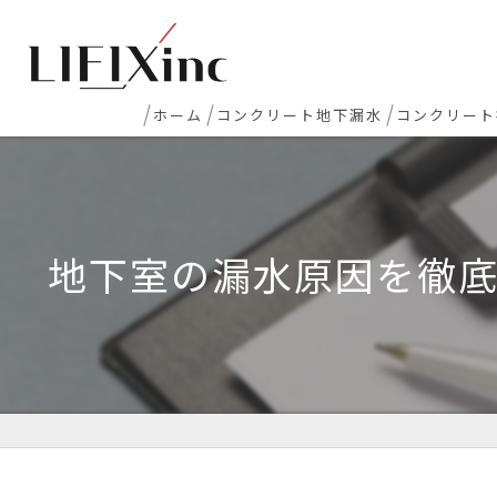
ホーム
コンクリート地下漏水
コンクリート
地下室漏水
新築マンシ
地下・半地下駐車場 漏水
コンクリー
地下室の漏水原因を徹
エレベーターピット漏水・止水工事
床レベラー
打継ぎ部・コールドジョイント漏水
土間コンク
配管貫通部・スリーブ周り漏水