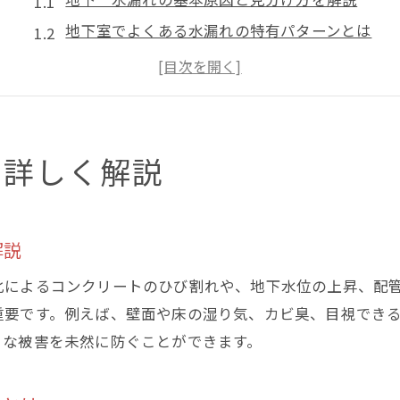
地下室でよくある水漏れの特有パターンとは
地下 水漏れが発生する主な要因と特徴
地下室の水漏れがもたらす建物への影響
地下室での水漏れ初期症状を見逃さない方法
地下 水漏れ問題の正確な原因究明ポイント
を詳しく解説
さまざまな地下水漏れの発生要因とは
地下 水漏れを引き起こす構造的な問題点
解説
配管劣化による地下室水漏れのリスク要素
コンクリートのひび割れと地下 水漏れ関係
化によるコンクリートのひび割れや、地下水位の上昇、配
地下室の防水層劣化が招く水漏れの実態
重要です。例えば、壁面や床の湿り気、カビ臭、目視でき
きな被害を未然に防ぐことができます。
換気不足が地下 水漏れに与える影響分析
地下室周辺環境が水漏れに及ぼす要因