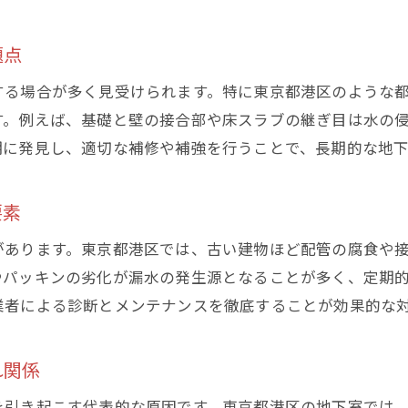
専門業者に依頼する際の地下 水漏れ相談法
効果を実感できる地下室の水漏れ対策手順
題点
漏水を防ぐための地下室メンテナンス術
する場合が多く見受けられます。特に東京都港区のような
地下 水漏れを未然に防ぐ日常点検のポイント
す。例えば、基礎と壁の接合部や床スラブの継ぎ目は水の
地下室の定期メンテナンスで水漏れリスク軽減
期に発見し、適切な補修や補強を行うことで、長期的な地
効果的な清掃と換気が地下 水漏れを予防
要素
地下室内で気を付けたい水漏れのサイン
地下 水漏れを防ぐための維持管理術とは
があります。東京都港区では、古い建物ほど配管の腐食や
専門メンテナンスによる地下室水漏れ防止策
やパッキンの劣化が漏水の発生源となることが多く、定期
業者による診断とメンテナンスを徹底することが効果的な
安心できる地下空間を守るための実践知識
地下 水漏れ対策で快適な空間を維持する方法
れ関係
地下室の安全性を高めるための基本知識
地下 水漏れがもたらす衛生リスクと対策法
を引き起こす代表的な原因です。東京都港区の地下室では