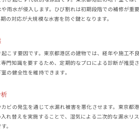
安心できる地下室運用のための事前準備
水や雨水が侵入します。ひび割れは初期段階での補修が重
早期の対応が大規模な水害を防ぐ鍵となります。
地下 水漏れ問題を未然に防ぐ生活習慣
未来のために備える地下室水漏れ対策総まとめ
態
き起こす要因です。東京都港区の建物では、経年や施工不
は専門知識を要するため、定期的なプロによる診断が推奨
下室の健全性を維持できます。
分析
やカビの発生を通じて水漏れ被害を悪化させます。東京都
の入れ替えを実施することで、湿気による二次的な漏水リ
です。