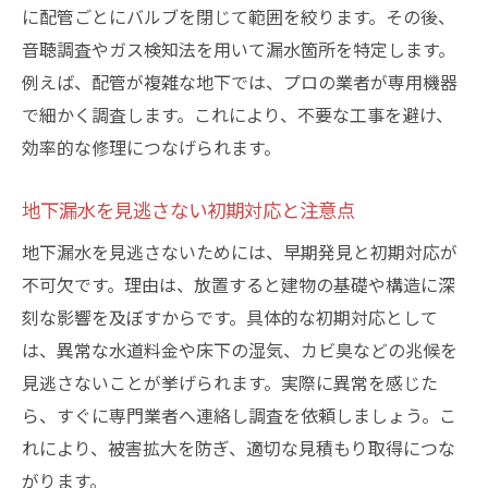
れ
に配管ごとにバルブを閉じて範囲を絞ります。その後、
事前説明と現地調査のポイントを押さえる
音聴調査やガス検知法を用いて漏水箇所を特定します。
見積もり内容の詳細確認で漏水修理も安心
例えば、配管が複雑な地下では、プロの業者が専用機器
修理中に起こりやすいトラブルと対応策
で細かく調査します。これにより、不要な工事を避け、
効率的な修理につなげられます。
地下漏水修理後の保証とアフターサポート
漏水再発防止のための定期メンテナンス活
地下漏水を見逃さない初期対応と注意点
用
地下漏水を見逃さないためには、早期発見と初期対応が
水道局指定工事店を活用するメリットとは
不可欠です。理由は、放置すると建物の基礎や構造に深
地下漏水修理で水道局指定業者を選ぶ理由
刻な影響を及ぼすからです。具体的な初期対応として
指定工事店が保証する施工品質と安心感
は、異常な水道料金や床下の湿気、カビ臭などの兆候を
漏水調査で水道局指定業者を活用する利点
見逃さないことが挙げられます。実際に異常を感じた
東京都水道局のサポートと減免制度利用法
ら、すぐに専門業者へ連絡し調査を依頼しましょう。こ
指定業者利用での手続きや申請の流れ
れにより、被害拡大を防ぎ、適切な見積もり取得につな
信頼と実績のある指定工事店の選び方
がります。