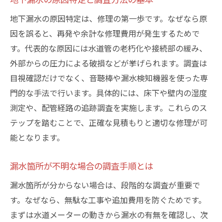
複数業者での漏水費用相場と選定基準
地下漏水の原因特定は、修理の第一歩です。なぜなら原
地下漏水の追加費用を抑える注意点
因を誤ると、再発や余計な修理費用が発生するためで
無料と有料見積もりの違いと選び方
す。代表的な原因には水道管の老朽化や接続部の緩み、
納得できる地下漏水修理の費用交渉術
外部からの圧力による破損などが挙げられます。調査は
東京都中野区で地下漏水に強い信頼の選び方
目視確認だけでなく、音聴棒や漏水検知機器を使った専
地下漏水対応業者選びの重要チェック項目
門的な手法で行います。具体的には、床下や壁内の湿度
口コミや実績で判断する信頼できる業者
測定や、配管経路の追跡調査を実施します。これらのス
テップを踏むことで、正確な見積もりと適切な修理が可
水道局指定業者の選定メリットと注意点
能となります。
地下漏水修理で評判の良い業者の特徴
アフターサービス重視の業者選びの基準
漏水箇所が不明な場合の調査手順とは
迅速対応可能な業者の見分け方と相談方法
漏水箇所が分からない場合は、段階的な調査が重要で
漏水調査から修理まで安心の流れを解説
す。なぜなら、無駄な工事や追加費用を防ぐためです。
地下漏水の調査依頼から修理完了までの流
まずは水道メーターの動きから漏水の有無を確認し、次