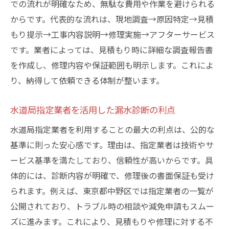
での流れが明確なため、無駄な費用や作業を避けられる
漏水による高額請求を回避するための対策
からです。代表的な流れは、現地調査→原因特定→見積
減免制度の対象条件と必要書類の確認方法
もり提示→工事内容説明→修理実施→アフターサービス
減免申請の注意点とスムーズな進め方
です。業者によっては、見積もり時に詳細な調査報告書
水道局と協力した地下漏水解決のポイント
を作成し、修理内容や保証範囲も明示します。これによ
後悔しない地下漏水修理の最適な進め方
り、納得して依頼できる体制が整います。
地下漏水修理で後悔しない選択のポイント
事前調査と見積もり比較で満足度を高める
水道局指定業者を活用した漏水診断の利点
信頼できる業者と連携した修理の進め方
水道局指定業者を利用することの最大の利点は、公的な
アフターケアと保証内容をしっかり確認
基準に則った安心感です。理由は、指定業者は技術やサ
ービス基準を満たしており、信頼性が高いからです。具
地下漏水の再発防止策と日常点検の重要性
体的には、診断内容が明確で、修理後の書面保証も受け
トラブル経験から学ぶ失敗しない修理法
られます。例えば、東京都中野区では指定業者の一覧が
公開されており、トラブル時の相談や減免申請もスムー
ズに進みます。これにより、見積もりや修理に対する不