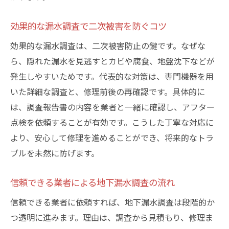
追加費用を防ぐための見積もりチェックポイン
効果的な漏水調査で二次被害を防ぐコツ
ト
効果的な漏水調査は、二次被害防止の鍵です。なぜな
地下漏水見積もりで追加費用を避ける方法
ら、隠れた漏水を見逃すとカビや腐食、地盤沈下などが
見積もり内容に含まれる項目の確認要点
発生しやすいためです。代表的な対策は、専門機器を用
漏水修理でよくある追加請求のパターン
いた詳細な調査と、修理前後の再確認です。具体的に
不明瞭な費用の見極めと事前質問の重要性
は、調査報告書の内容を業者と一緒に確認し、アフター
地下漏水修理で納得のいく費用説明を受け
点検を依頼することが有効です。こうした丁寧な対応に
る
より、安心して修理を進めることができ、将来的なトラ
トラブル回避のための契約前チェックリス
ブルを未然に防げます。
ト
地下漏水における費用負担の減免制度を知る
信頼できる業者による地下漏水調査の流れ
地下漏水修理で利用できる減免制度の基礎
信頼できる業者に依頼すれば、地下漏水調査は段階的か
東京都水道局の費用減免申請手順を解説
つ透明に進みます。理由は、調査から見積もり、修理ま