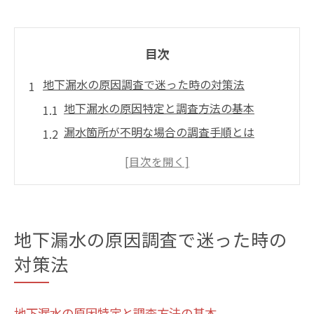
目次
地下漏水の原因調査で迷った時の対策法
地下漏水の原因特定と調査方法の基本
漏水箇所が不明な場合の調査手順とは
地下漏水を見逃さない初期対応と注意点
効果的な漏水調査で二次被害を防ぐコツ
信頼できる業者による地下漏水調査の流れ
水道局指定業者を活用した漏水診断の利点
地下漏水の原因調査で迷った時の
見積もり費用の比較で納得の修理を実現
対策法
地下漏水見積もり費用の比較ポイント解説
見積もり内容で確認すべき漏水修理項目
地下漏水の原因特定と調査方法の基本