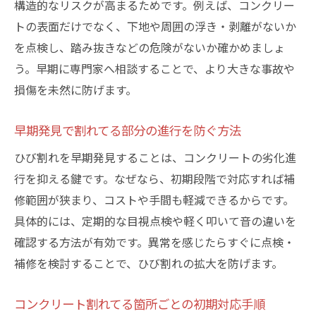
法
構造的なリスクが高まるためです。例えば、コンクリー
トの表面だけでなく、下地や周囲の浮き・剥離がないか
補修が必要なコンクリート割れてる箇所の
を点検し、踏み抜きなどの危険がないか確かめましょ
基準
う。早期に専門家へ相談することで、より大きな事故や
割れてるコンクリート補修時のチェックポ
損傷を未然に防げます。
イント
コンクリートひび割れの進行度を見極める
早期発見で割れてる部分の進行を防ぐ方法
方法
ひび割れを早期発見することは、コンクリートの劣化進
割れてる箇所が補修対象となる目安とは
行を抑える鍵です。なぜなら、初期段階で対応すれば補
コンクリート割れてる部分の補修判断のコ
修範囲が狭まり、コストや手間も軽減できるからです。
ツ
具体的には、定期的な目視点検や軽く叩いて音の違いを
コンクリート階段の割れ補修ポイントを解説
確認する方法が有効です。異常を感じたらすぐに点検・
コンクリート階段で割れてる箇所の見つけ
補修を検討することで、ひび割れの拡大を防げます。
方
階段のコンクリート割れてる場合の補修要
コンクリート割れてる箇所ごとの初期対応手順