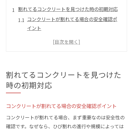
割れてるコンクリートを見つけた時の初期対応
コンクリートが割れてる場合の安全確認ポ
イント
早期発見で割れてる部分の進行を防ぐ方法
コンクリート割れてる箇所ごとの初期対応
手順
割れてるコンクリートを補修する前の注意
割れてるコンクリートを見つけた
事項
時の初期対応
ひび割れ発見時に役立つコンクリート点検
法
割れてるコンクリート放置のリスクと対策
コンクリートが割れてる場合の安全確認ポイント
ひび割れ補修を検討する際の判断基準とは
コンクリートが割れてる場合、まず重要なのは安全性の
コンクリートが割れてる状態の危険度判別
確認です。なぜなら、ひび割れの進行や規模によっては