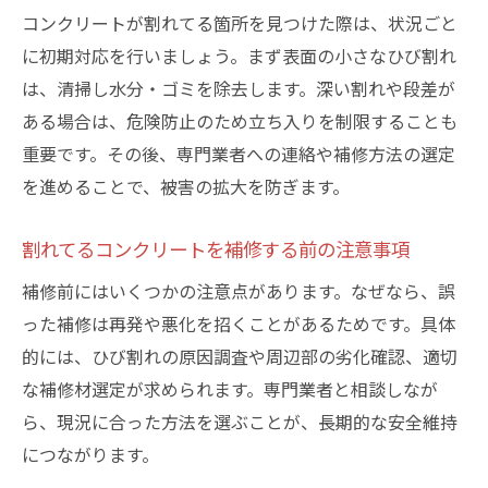
点
コンクリートが割れてる箇所を見つけた際は、状況ごと
コンクリート階段補修で注意すべきポイン
に初期対応を行いましょう。まず表面の小さなひび割れ
ト
は、清掃し水分・ゴミを除去します。深い割れや段差が
階段割れ補修に適したコンクリート修理方
ある場合は、危険防止のため立ち入りを制限することも
法
重要です。その後、専門業者への連絡や補修方法の選定
コンクリート階段補修DIYで失敗しないコツ
を進めることで、被害の拡大を防ぎます。
階段のコンクリート割れてるときの補修範
割れてるコンクリートを補修する前の注意事項
囲
補修前にはいくつかの注意点があります。なぜなら、誤
補修費用の目安と見積もりの取り方のコツ
った補修は再発や悪化を招くことがあるためです。具体
コンクリート割れてる場合の費用相場とは
的には、ひび割れの原因調査や周辺部の劣化確認、適切
補修費用を左右するコンクリートの割れ方
な補修材選定が求められます。専門業者と相談しなが
割れてるコンクリートの見積もり依頼の流
ら、現況に合った方法を選ぶことが、長期的な安全維持
れ
につながります。
費用を抑えるためのコンクリート補修方法