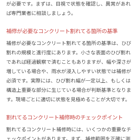
約事項
が必要です。まずは、目視で状態を確認し、異常があれ
ば専門業者に相談しましょう。
割れてる部分の補修業者に見積もり依頼時
の注意点
補修が必要なコンクリート割れてる箇所の基準
安心して任せられるコンクリート工事の選
補修が必要なコンクリート割れてる箇所の基準は、ひび
び方
割れの規模と進行度にあります。小さな表面のひび割れ
業者選定で失敗しない割れてるコンクリー
であれば経過観察で済むこともありますが、幅や深さが
ト補修ポイント
増している場合や、雨水が浸入しやすい状態では補修が
資産価値を守るために早期対応が重要な理由
必須です。実際には、ひび割れ幅が一定以上、もしくは
コンクリート割れてる状態が資産価値に与
構造上重要な部分に生じている場合が判断基準となりま
える影響
す。現場ごとに適切に状態を見極めることが大切です。
早期対応で割れてるコンクリートの被害を
防ぐ
割れてるコンクリート補修時のチェックポイント
コンクリートのひび割れ補修がもたらす資
割れてるコンクリート補修時には、いくつかの重要なチ
産維持効果
ェックポイントがあります。まず、補修範囲を正確に測