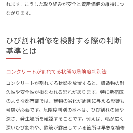
コンクリート割れてる幅を測定するポイン
れます。こうした取り組みが安全と資産価値の維持につ
ト
ながります。
ひび割れ幅で分かるコンクリート補修の必
要性
ひび割れ補修を検討する際の判断
コンクリートが割れてる場合の危険度判断
基準
基準とは
割れてるコンクリートの幅別補修対応法
コンクリートひび割れ幅と補修可否の目安
コンクリートが割れてる状態の危険度判別法
安全な住環境のためのコンクリート点検法
コンクリートが割れてる状態を放置すると、構造物の耐
補修工事を依頼する際の注意点と選び方
久性や安全性が損なわれる恐れがあります。特に新宿区
コンクリート割れてる補修業者選びの基準
のような都市部では、建物の劣化が周囲に与える影響も
信頼できる業者に割れてるコンクリートを
考慮が必要です。危険度判別の基本は、ひび割れの幅や
任せる方法
深さ、発生場所を確認することです。例えば、幅が広く
コンクリートひび割れ補修で確認したい契
深いひび割れや、鉄筋が露出している箇所は早急な補修