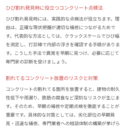
コンクリート割れてる箇所の見積もり比較
ひび割れ発見時に役立つコンクリート点検法
ポイント
ひび割れ発見時には、実践的な点検法が役立ちます。理
安心できるコンクリート補修業者選び方
由は、正確な現状把握が適切な補修につながるためで
DIYでできるコンクリート割れ補修手順まとめ
す。代表的な方法としては、クラックスケールでひび幅
コンクリート割れてる箇所の簡単補修手順
を測定し、打診棒で内部の浮きを確認する手順がありま
す。こうした手法で異常を早期に見つけ、必要に応じて
DIYでできるコンクリートひび割れ修理法
専門家の診断を受けましょう。
割れてるコンクリート補修で使う道具と材
料
割れてるコンクリート放置のリスクと対策
コンクリート階段補修DIYの具体的な流れ
コンクリートの割れてる箇所を放置すると、建物の耐久
初心者でも安心なコンクリート割れ対策
性低下や雨漏り、鉄筋の腐食など深刻なリスクが生じま
DIY補修でコンクリートが割れてる時の注意
す。そのため、早期の補修や定期点検を徹底することが
点
重要です。具体的な対策としては、劣化部位の早期発
危険度を見極めるひび割れ幅のチェック方法
見・迅速な補修、専門業者への相談体制の構築が挙げら