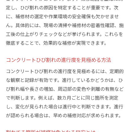
割れてるコンクリートを放置するリスクと
定し、ひび割れの原因を特定することが重要です。次
は
に、補修材の選定や作業環境の安全確保も欠かせませ
資産価値を守るためのコンクリート早期補
ん。具体的には、現場の清掃や補修材の密着性確認、施
修法
工後の仕上がりチェックなどが挙げられます。これらを
コンクリート割れてる問題を長期的に予防
徹底することで、効果的な補修が実現できます。
するコツ
コンクリートひび割れの進行度を見極める方法
コンクリートひび割れの進行度を見極めるには、定期的
な観察と記録が有効です。進行しているかどうかは、ひ
び割れ幅や長さの増加、周辺部の変色や剥離の有無など
で判断します。例えば、数カ月ごとに同じ箇所を測定
し、変化が見られた場合は進行中と判断できます。進行
が認められる場合は、早めの補修対応が求められます。