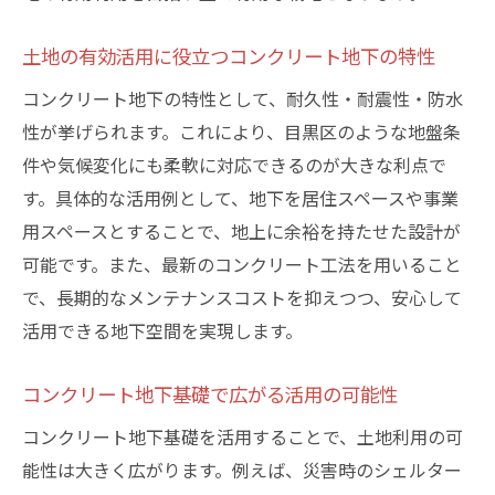
用術
土地の有効活用に役立つコンクリート地下の特性
地下基礎ならではの安全性と耐久性のポイント
コンクリート地下の特性として、耐久性・耐震性・防水
コンクリート地下基礎の耐久性が選ばれる
性が挙げられます。これにより、目黒区のような地盤条
理由
件や気候変化にも柔軟に対応できるのが大きな利点で
地震に強いコンクリート地下基礎のポイン
す。具体的な活用例として、地下を居住スペースや事業
ト
用スペースとすることで、地上に余裕を持たせた設計が
長寿命を実現するコンクリート地下構造の
可能です。また、最新のコンクリート工法を用いること
特徴
で、長期的なメンテナンスコストを抑えつつ、安心して
安全性を高めるコンクリート地下の施工技
活用できる地下空間を実現します。
術
コンクリート地下で守る資産と安心の暮ら
コンクリート地下基礎で広がる活用の可能性
し
コンクリート地下基礎を活用することで、土地利用の可
快適性と安全性を両立するコンクリート地
能性は大きく広がります。例えば、災害時のシェルター
下