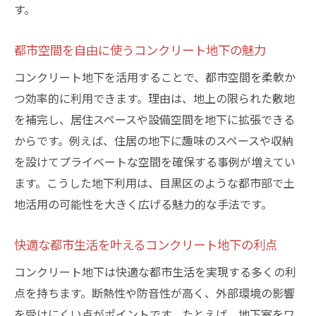
現場から学ぶコンクリート地下施工の工夫
す。
コンクリート地下事例に見る工期と工程の
都市空間を自由に使うコンクリート地下の魅力
工夫
最新トレンドを反映したコンクリート地下
コンクリート地下を活用することで、都市空間を柔軟か
基礎
つ効率的に利用できます。理由は、地上の限られた敷地
を補完し、居住スペースや設備空間を地下に拡張できる
目黒区で進むコンクリート地下活用の最前
からです。例えば、住居の地下に趣味のスペースや収納
線
を設けてプライベートな空間を確保する事例が増えてい
実例からわかるコンクリート地下基礎の進
ます。こうした地下利用は、目黒区のような都市部で土
化
地活用の可能性を大きく広げる魅力的な手法です。
安心して進めるための地下基礎工事の選び方
コンクリート地下基礎施工会社選びのポイ
快適な都市生活を叶えるコンクリート地下の利点
ント
コンクリート地下は快適な都市生活を実現する多くの利
信頼できるコンクリート地下業者の見極め
点を持ちます。断熱性や防音性が高く、外部環境の影響
方
を受けにくい点がポイントです。たとえば、地下室をワ