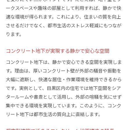
コンクリート地下施工で重視すべきチェッ
ークスペースや趣味の部屋として利用すれば、静かで快
ク項目
適な環境が得られます。これにより、住まいの質を向上
安心施工を約束するコンクリート地下の基
させるだけでなく、都市生活のストレス軽減にもつなが
準
ります。
コンクリート地下工事のトラブル回避策
コンクリート地下が実現する静かで安心な空間
満足度を高めるコンクリート地下基礎の選
定法
コンクリート地下は、静かで安心できる空間を実現しま
す。理由は、厚いコンクリート壁が外部の騒音や振動を
大幅に遮断し、快適な居住・作業環境を維持できるから
です。実例として、目黒区内の住宅では地下空間をシア
タールームや書斎として活用し、外部の喧騒を気にせず
集中できる環境を実現しています。このように、コンク
リート地下は都市生活の質向上に直結します。