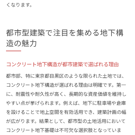
コンクリート地下計画に必要な基礎知識と
くなります。
は
失敗しないためのコンクリート地下基礎選
び
都市型建築で注目を集める地下構
計画時に考慮すべきコンクリート地下の要
造の魅力
点
コンクリート地下の設計で押さえるべきポ
コンクリート地下構造が都市建築で選ばれる理由
イント
都市部、特に東京都目黒区のような限られた土地では、
土地条件とコンクリート地下の適合性チェ
コンクリート地下構造が選ばれる理由は明確です。第一
ック
に、耐震性や耐久性が高く、長期的な資産価値を維持し
安心のために知っておくコンクリート地下
やすい点が挙げられます。例えば、地下に駐車場や倉庫
情報
を設けることで地上空間を有効活用でき、建築計画の幅
目黒区で進化する地下基礎工事の実例紹介
が広がります。結果として、都市型の土地活用において
コンクリート地下基礎工事の代表的な実例
コンクリート地下基礎は不可欠な選択肢となっていま