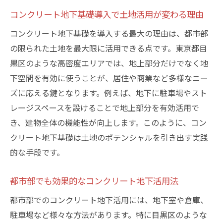
性
コンクリート地下基礎導入で土地活用が変わる理由
持続的な土地活用を支えるコンクリート地
コンクリート地下基礎を導入する最大の理由は、都市部
下の役割
の限られた土地を最大限に活用できる点です。東京都目
都市型建築で注目を集める地下構造の魅力
黒区のような高密度エリアでは、地上部分だけでなく地
コンクリート地下構造が都市建築で選ばれ
下空間を有効に使うことが、居住や商業など多様なニー
る理由
ズに応える鍵となります。例えば、地下に駐車場やスト
レージスペースを設けることで地上部分を有効活用で
都市空間を自由に使うコンクリート地下の
き、建物全体の機能性が向上します。このように、コン
魅力
クリート地下基礎は土地のポテンシャルを引き出す実践
快適な都市生活を叶えるコンクリート地下
的な手段です。
の利点
コンクリート地下が実現する静かで安心な
都市部でも効果的なコンクリート地下活用法
空間
都市部でのコンクリート地下活用には、地下室や倉庫、
都市型建築で活きるコンクリート地下構造
駐車場など様々な方法があります。特に目黒区のような
の特長