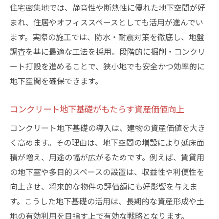
住宅密集地では、静音性や断熱性に優れた地下空間が好
省スペース時代に求められるコンクリート
まれ、住居やオフィススペースとしても活用が進んでい
地下
ます。実際の施工では、防水・耐震対策を徹底し、地盤
コンクリート地下施工で広がる活用アイデア
調査を基に最適な工法を採用。段階的に掘削・コンクリ
コンクリート地下施工で実現する多彩な空
ート打設を進めることで、狭小地でも安全かつ効率的に
間活用
地下空間を確保できます。
住居やオフィスに最適なコンクリート地下
の活用例
コンクリート地下基礎がもたらす資産価値向上
コンクリート地下で叶える趣味や収納の新
コンクリート地下基礎の導入は、建物の資産価値を大き
提案
く高めます。その理由は、地下空間の増設により延床面
快適な生活空間を作るコンクリート地下施
積が増え、用途の幅が広がるためです。例えば、賃貸用
工の工夫
の地下室や多目的スペースの設置は、収益性や利便性を
コンクリート地下空間を活かした土地活用
向上させ、将来的な物件の評価額にも好影響を与えま
事例
す。こうした地下基礎の活用は、長期的な資産形成や土
地の有効利用を目指す上で有効な戦略となります。
未来型生活を支えるコンクリート地下の活