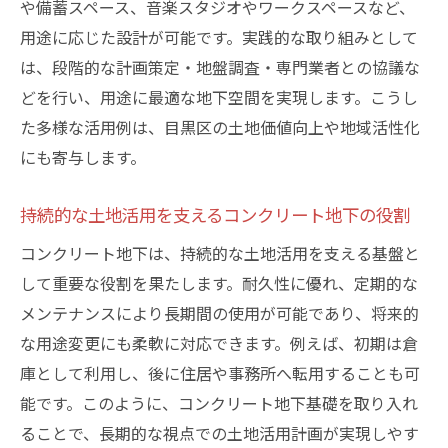
や備蓄スペース、音楽スタジオやワークスペースなど、
最新工法が可能にする地下空間の有効利用術
用途に応じた設計が可能です。実践的な取り組みとして
コンクリート地下の最新工法が生む新たな
は、段階的な計画策定・地盤調査・専門業者との協議な
価値
どを行い、用途に最適な地下空間を実現します。こうし
た多様な活用例は、目黒区の土地価値向上や地域活性化
先進技術で実現する効率的なコンクリート
にも寄与します。
地下活用
スペースを最大化するコンクリート地下の
持続的な土地活用を支えるコンクリート地下の役割
工法
コンクリート地下は、持続的な土地活用を支える基盤と
工期短縮と安全性を両立するコンクリート
して重要な役割を果たします。耐久性に優れ、定期的な
地下技術
メンテナンスにより長期間の使用が可能であり、将来的
コンクリート地下基礎を進化させる最新の
な用途変更にも柔軟に対応できます。例えば、初期は倉
施工法
庫として利用し、後に住居や事務所へ転用することも可
地下空間の快適性を向上させる工法の工夫
能です。このように、コンクリート地下基礎を取り入れ
計画段階で押さえたいコンクリート地下の知識
ることで、長期的な視点での土地活用計画が実現しやす