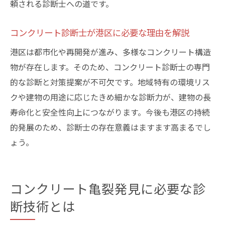
頼される診断士への道です。
合格者が語るコンクリート亀裂対応の体験
談
コンクリート診断士が港区に必要な理由を解説
コンクリート亀裂への対応策を徹底解説
港区は都市化や再開発が進み、多様なコンクリート構造
コンクリート亀裂の早期発見と予防が重要
物が存在します。そのため、コンクリート診断士の専門
な理由
的な診断と対策提案が不可欠です。地域特有の環境リス
診断士が提案する実効性ある補修方法を紹
クや建物の用途に応じたきめ細かな診断力が、建物の長
介
寿命化と安全性向上につながります。今後も港区の持続
電柱メーカーの対策事例から学ぶポイント
的発展のため、診断士の存在意義はますます高まるでし
ょう。
コンクリート亀裂進行を抑える管理手法
現場で役立つコンクリート亀裂対策の工夫
定期点検で防ぐコンクリート劣化の実際
コンクリート亀裂発見に必要な診
将来性あるインフラ維持管理の専門性を磨く
断技術とは
コンクリート診断士が目指す持続可能なキ