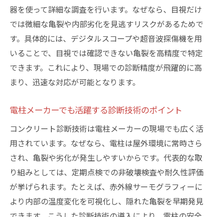
現場経験を活かした実践的な学習術
器を使って詳細な調査を行います。なぜなら、目視だけ
では微細な亀裂や内部劣化を見逃すリスクがあるためで
コンクリート亀裂への対応力を高めるコツ
す。具体的には、デジタルスコープや超音波探傷機を用
いることで、目視では確認できない亀裂を高精度で特定
できます。これにより、現場での診断精度が飛躍的に高
まり、迅速な対応が可能となります。
電柱メーカーでも活躍する診断技術のポイント
コンクリート診断技術は電柱メーカーの現場でも広く活
用されています。なぜなら、電柱は屋外環境に常時さら
され、亀裂や劣化が発生しやすいからです。代表的な取
り組みとしては、定期点検での非破壊検査や耐久性評価
が挙げられます。たとえば、赤外線サーモグラフィーに
より内部の温度変化を可視化し、隠れた亀裂を早期発見
できます。こうした診断技術の導入により、電柱の安全