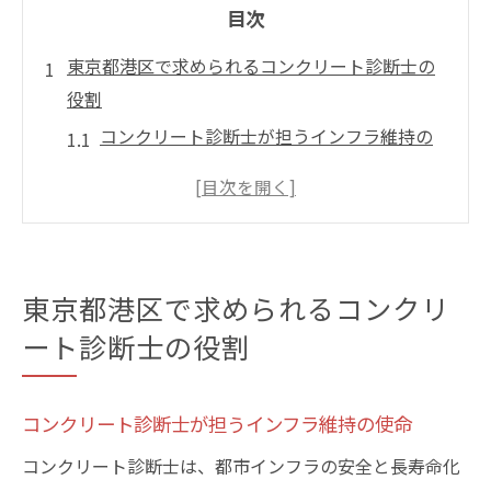
目次
東京都港区で求められるコンクリート診断士の
役割
コンクリート診断士が担うインフラ維持の
使命
港区で増加するコンクリート亀裂の現状と
は
コンクリート亀裂対策で注目される診断士
東京都港区で求められるコンクリ
の専門性
ート診断士の役割
電柱点検とコンクリート亀裂管理の重要性
資格を活かしたコンクリート劣化診断の実
際
コンクリート診断士が担うインフラ維持の使命
コンクリート診断士が港区に必要な理由を
コンクリート診断士は、都市インフラの安全と長寿命化
解説