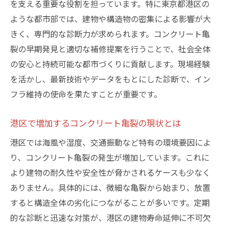
を支える重要な役割を担っています。特に東京都港区の
コンクリート亀裂発見に必要な診断技術とは
ような都市部では、建物や構造物の密集による影響が大
非破壊検査で進化するコンクリート亀裂の
きく、専門的な診断力が求められます。コンクリート亀
診断方法
裂の早期発見と適切な補修提案を行うことで、社会全体
の安心と持続可能な都市づくりに貢献します。現場経験
目視検査と最新機器でのコンクリート亀裂
を活かし、最新技術やデータをもとにした診断で、イン
発見術
フラ維持の使命を果たすことが重要です。
電柱メーカーでも活躍する診断技術のポイ
ント
港区で増加するコンクリート亀裂の現状とは
コンクリート亀裂進行を見抜く実務的なコ
港区では海風や湿度、交通振動など特有の環境要因によ
ツ
り、コンクリート亀裂の発生が増加しています。これに
コンクリート診断士が使う主な診断機器を
より建物の耐久性や安全性が脅かされるケースも少なく
紹介
ありません。具体的には、微細な亀裂から始まり、放置
現場で役立つコンクリート亀裂診断の実例
すると構造全体の劣化につながることが多いです。定期
資格取得を目指すなら知っておきたいポイント
的な診断と迅速な対策が、港区の建物寿命延伸に不可欠