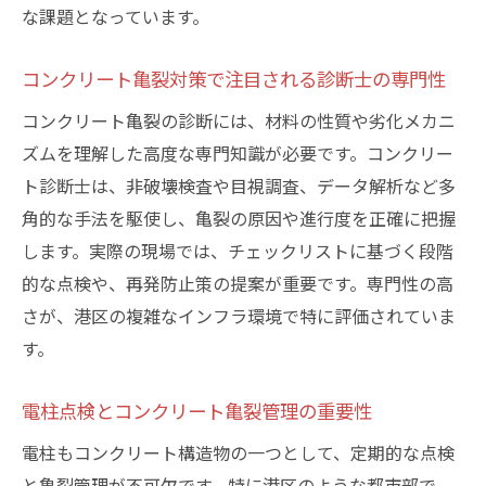
コンクリート診断士資格の難易度と合格率
な課題となっています。
の実際
コンクリート亀裂知識が資格取得に役立つ
コンクリート亀裂対策で注目される診断士の専門性
理由
コンクリート亀裂の診断には、材料の性質や劣化メカニ
電柱点検資格と併せて目指す資格取得戦略
ズムを理解した高度な専門知識が必要です。コンクリー
コンクリート診断士に必要な勉強時間の目
ト診断士は、非破壊検査や目視調査、データ解析など多
安
角的な手法を駆使し、亀裂の原因や進行度を正確に把握
コンクリート技士との違いと選び方を解説
します。実際の現場では、チェックリストに基づく段階
的な点検や、再発防止策の提案が重要です。専門性の高
資格取得で押さえておきたい最新トレンド
さが、港区の複雑なインフラ環境で特に評価されていま
実務経験を活かすコンクリート診断士の魅力
す。
現場経験が活きるコンクリート亀裂診断の
実践力
電柱点検とコンクリート亀裂管理の重要性
コンクリート診断士が実務で重視すべき視
電柱もコンクリート構造物の一つとして、定期的な点検
点
と亀裂管理が不可欠です。特に港区のような都市部で