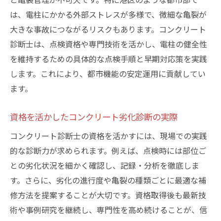
インフラ維持管理における診断士の役割拡
は、電柱にかかる外部ストレスが多様で、微細な亀裂が
大
大きな事故につながるリスクもあります。コンクリート
電柱点検の経験を活かしたキャリアパス提
診断士は、点検資格や専門技術を活かし、電柱の健全性
案
を維持するための具体的な点検手順と早期対応策を実践
コンクリート亀裂対応の経験が生む信頼性
します。これにより、都市機能の安定運用に貢献してい
現場で求められる診断士のスキルを再確認
ます。
難関資格合格へ導く学習法と実践ヒント
資格を活かしたコンクリート劣化診断の実際
コンクリート亀裂問題への理解が合格のカ
ギ
コンクリート診断士の資格を活かすには、現場での実践
的な診断力が求められます。例えば、点検時には部位ご
診断士試験に役立つ勉強法と実務例の活用
との劣化状況を細かく確認し、記録・分析を徹底しま
電柱点検実務が生きる資格勉強のポイント
す。さらに、劣化の進行度や亀裂の種類ごとに最適な補
コンクリート診断士試験の頻出分野を徹底
修方法を提案することが大切です。資格取得後も最新技
分析
術や事例研究を継続し、専門性を高め続けることが、信
効果的な学習スケジュール作成の極意