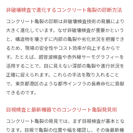
ャリア
非破壊検査で進化するコンクリート亀裂の診断方法
コンクリート亀裂診断で広がる専門職の将
来性
コンクリート亀裂の診断は非破壊検査技術の発展により
電柱点検分野にも活かせる高度な知識
大きく進化しています。なぜ非破壊検査が重要かという
と、構造物を壊さずに内部の亀裂や劣化状況を把握でき
インフラ維持管理で求められる診断士の役
るため、現場の安全性やコスト効率が向上するからで
割
す。たとえば、超音波検査や赤外線サーモグラフィーを
コンクリート亀裂対策で社会貢献する魅力
活用することで、目に見えない深部の亀裂や進行状況を
専門スキルを活用したキャリアアップの道
正確に捉えられます。これらの手法を取り入れること
効率良くスキルアップするための具体的な方法
で、東京都港区のような都市インフラの長寿命化に貢献
コンクリート亀裂診断スキル向上の実践法
できるのです。
診断士として成長するための学び方の工夫
目視検査と最新機器でのコンクリート亀裂発見術
電柱点検実務と連携したスキルアップ例
コンクリート診断士が活用する最新教材の
コンクリート亀裂の発見では、まず目視検査が基本とな
紹介
ります。目視で亀裂の位置や幅を確認し、その後最新機