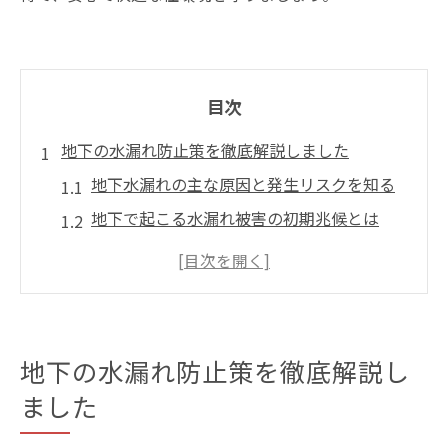
目次
地下の水漏れ防止策を徹底解説しました
地下水漏れの主な原因と発生リスクを知る
地下で起こる水漏れ被害の初期兆候とは
東京都水道局のトラブル対応策を学ぶ
排水設備の点検で地下水漏れを未然に防ぐ
水道管の防寒対策で冬季の地下漏れ対策
見逃せない東京都千代田区の水漏れ対策
地下の水漏れ防止策を徹底解説し
千代田区に多い地下水漏れ事例と背景
ました
都内の水道屋に相談する前にすべき事