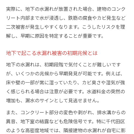
漏水箇所の特定と応急処置の進め方
実際に、地下の水漏れが放置された場合、建物のコンク
写真記録で賃貸物件の責任所在を明確化
リート内部まで水が浸透し、鉄筋の腐食やカビ発生など
日常点検で水回りトラブルを未然に防ぐ
二次被害が発生しやすくなります。こうしたリスクを理
地下の水漏れを防ぐ日常的な点検手順
解し、早期に原因を特定することが重要です。
水道管の結露や劣化サインのチェック
東京都水道局メンテナンスの頼み方
地下で起こる水漏れ被害の初期兆候とは
排水口の清掃で地下水漏れリスクを軽減
地下の水漏れは、初期段階で気付くことが難しいです
地下水漏れ対策に有効なDIYメンテ術
が、いくつかの兆候から早期発見が可能です。例えば、
劣化した配管が招く地下漏れの注意点
床や壁の一部が常に湿っていたり、カビ臭さや湿気が強
く感じられる場合は注意が必要です。水道料金の突然の
老朽化配管が地下水漏れを引き起こす仕組
増加も、漏水のサインとして見逃せません。
み
地下配管の交換時期と検討ポイント
また、コンクリート部分の変色や剥がれ、排水溝からの
異音、地下室の結露なども危険信号です。特に千代田区
東京都水道局による劣化診断の流れ
のような高密度地域では、隣接建物の水漏れが自宅に影
配管修理は専門業者に依頼すべき理由