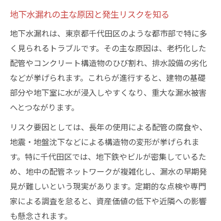
東京都水道局メンテナンスの活用方法
地下水漏れの主な原因と発生リスクを知る
水道出しっぱなし減免制度の注意点
地下水漏れは、東京都千代田区のような都市部で特に多
地下の水漏れに強い修理業者選びの工夫
く見られるトラブルです。その主な原因は、老朽化した
防水工事のコツで安心な住まいへ導く
配管やコンクリート構造物のひび割れ、排水設備の劣化
地下水漏れ防止のための防水工事手順
などが挙げられます。これらが進行すると、建物の基礎
コンクリートひび割れの見極めと修復策
部分や地下室に水が浸入しやすくなり、重大な漏水被害
防水資材選びが地下漏れ対策の決め手
へとつながります。
専門業者による現地調査の重要ポイント
リスク要因としては、長年の使用による配管の腐食や、
東京都水道局推奨の防水工事とは何か
地震・地盤沈下などによる構造物の変形が挙げられま
早期発見なら地下水漏れ被害を最小化
す。特に千代田区では、地下鉄やビルが密集しているた
め、地中の配管ネットワークが複雑化し、漏水の早期発
地下水漏れの早期発見ポイントと対処法
見が難しいという現実があります。定期的な点検や専門
水道局トラブル窓口の活用が重要な理由
家による調査を怠ると、資産価値の低下や近隣への影響
定期点検で未然に地下漏れを防ぐコツ
も懸念されます。