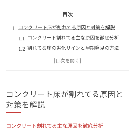
目次
コンクリート床が割れてる原因と対策を解説
コンクリート割れてる主な原因を徹底分析
割れてる床の劣化サインと早期発見の方法
気候や雨がコンクリート割れてるに及ぼす
影響
コンクリート割れてる状態の放置リスク解
説
コンクリート床が割れてる原因と
割れてる床を守るための日常点検ポイント
対策を解説
ひび割れ補修なら安心を守る手順とは
コンクリート割れてる時の補修準備と注意
コンクリート割れてる主な原因を徹底分析
点