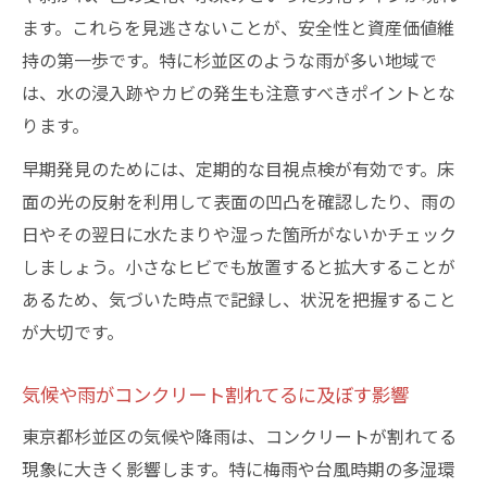
割れてる床を見逃さないチェックポイント
ます。これらを見逃さないことが、安全性と資産価値維
コンクリート割れてる初期症状の見分け方
持の第一歩です。特に杉並区のような雨が多い地域で
割れてる床のひび割れ幅や長さを測る方法
は、水の浸入跡やカビの発生も注意すべきポイントとな
ります。
コンクリート割れてる場所の重点点検リス
ト
早期発見のためには、定期的な目視点検が有効です。床
床の割れをセルフチェックする具体的手順
面の光の反射を利用して表面の凹凸を確認したり、雨の
日やその翌日に水たまりや湿った箇所がないかチェック
割れてる床を放置しないための定期点検術
しましょう。小さなヒビでも放置すると拡大することが
DIYでコンクリート補修に挑戦するコツ
あるため、気づいた時点で記録し、状況を把握すること
コンクリート割れてる床のDIY補修準備術
が大切です。
DIYで安全に割れてる床を直すポイント
初心者向けコンクリート割れてる補修手順
気候や雨がコンクリート割れてるに及ぼす影響
DIYで使える材料と工具の選び方ガイド
東京都杉並区の気候や降雨は、コンクリートが割れてる
コンクリート割れてる部分の仕上がりを美
現象に大きく影響します。特に梅雨や台風時期の多湿環