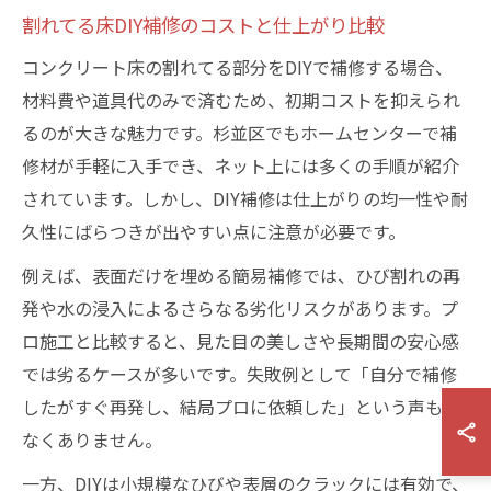
割れてる床DIY補修のコストと仕上がり比較
コンクリート床の割れてる部分をDIYで補修する場合、
材料費や道具代のみで済むため、初期コストを抑えられ
るのが大きな魅力です。杉並区でもホームセンターで補
修材が手軽に入手でき、ネット上には多くの手順が紹介
されています。しかし、DIY補修は仕上がりの均一性や耐
久性にばらつきが出やすい点に注意が必要です。
例えば、表面だけを埋める簡易補修では、ひび割れの再
発や水の浸入によるさらなる劣化リスクがあります。プ
ロ施工と比較すると、見た目の美しさや長期間の安心感
では劣るケースが多いです。失敗例として「自分で補修
したがすぐ再発し、結局プロに依頼した」という声も少
なくありません。
一方、DIYは小規模なひびや表層のクラックには有効で、