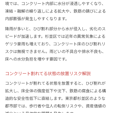
しく
境では、コンクリート内部に水分が浸透しやすくなり、
プロ依頼とDIY補修の違いを徹底比較
凍結・融解の繰り返しによる拡大や、鉄筋の錆びによる
コンクリート割れてる補修をプロに頼むメ
内部膨張が発生しやすくなります。
リット
降雨が多いと、ひび割れ部分から水が侵入し、劣化のス
割れてる床DIY補修のコストと仕上がり比較
ピードが加速します。杉並区では近年の異常気象による
プロ施工とDIYの安心感や保証の違い
ゲリラ豪雨も増えており、コンクリート床のひび割れリ
コンクリート割れてる補修で失敗しない選
スクは無視できません。雨どいの不具合や排水不良も、
択法
床への水分負担を増やす要因です。
割れてる床の補修費用とサービス内容の比
コンクリート割れてる状態の放置リスク解説
較
コンクリートが割れてる状態を放置すると、ひび割れが
拡大し、床全体の強度低下や沈下、鉄筋の腐食による構
造的な安全性低下に直結します。東京都杉並区のような
都市部では、歩行者や住人の転倒リスクや、資産価値の