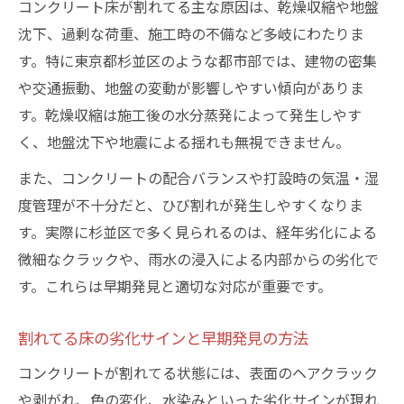
割れてる床を安全に補修するための手順解
コンクリート床が割れてる主な原因は、乾燥収縮や地盤
説
沈下、過剰な荷重、施工時の不備など多岐にわたりま
す。特に東京都杉並区のような都市部では、建物の密集
安心補修のための材料選びと使い方のコツ
や交通振動、地盤の変動が影響しやすい傾向がありま
コンクリート割れてる現場でよくある失敗
す。乾燥収縮は施工後の水分蒸発によって発生しやす
例
く、地盤沈下や地震による揺れも無視できません。
割れてる部分ごとの最適な補修方法とは
また、コンクリートの配合バランスや打設時の気温・湿
安全確保に役立つコンクリート床修復法
度管理が不十分だと、ひび割れが発生しやすくなりま
コンクリート割れてる時に重視すべき安全
す。実際に杉並区で多く見られるのは、経年劣化による
対策
微細なクラックや、雨水の浸入による内部からの劣化で
割れてる床の補強方法とその効果を紹介
す。これらは早期発見と適切な対応が重要です。
修復作業の安全性を高める正しい手順
コンクリート割れてる現場で使える便利な
割れてる床の劣化サインと早期発見の方法
道具
コンクリートが割れてる状態には、表面のヘアクラック
割れてる箇所別に選ぶ修復工法のポイント
や剥がれ、色の変化、水染みといった劣化サインが現れ