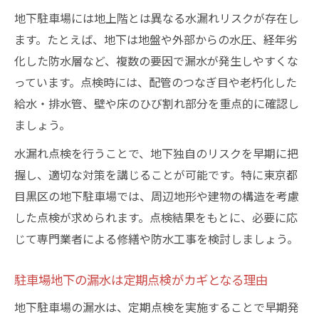
漏水点検が駐車場地下の修繕費削減につな
地下駐車場には地上階とは異なる水漏れリスクが存在し
がる理由
ます。たとえば、地下は地盤や外部からの水圧、経年劣
地下の水漏れ早期発見の実践的手順
化した防水層など、複数の要因で漏水が発生しやすくな
地下駐車場の水漏れを発見するチェックリ
っています。点検時には、配管のつなぎ目や老朽化した
スト
給水・排水管、壁や床のひび割れ部分を重点的に確認し
水道メーターから地下漏水を見抜くポイン
ましょう。
ト
水漏れ点検を行うことで、地下独自のリスクを早期に把
駐車場地下の定期見回りで被害を未然に防
握し、適切な対策を講じることが可能です。特に東京都
ぐ方法
目黒区の地下駐車場では、周辺地形や建物の構造を考慮
東京都水道局漏水調査の依頼から流れまで
した点検が求められます。点検結果をもとに、必要に応
解説
じて専門業者による修繕や防水工事を検討しましょう。
地下駐車場で役立つ漏水発見のセルフチェ
駐車場地下の漏水は定期点検がカギとなる理由
ック
駐車場地下の水トラブル対策を徹底解説
地下駐車場の漏水は、定期点検を実施することで早期発