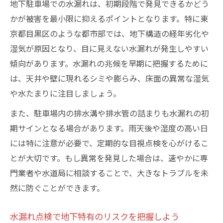
地下駐車場の排水不良が水漏れを招く仕組
地下駐車場での水漏れは、初期段階で発見できるかどう
み
かが被害を最小限に抑えるポイントとなります。特に東
経年劣化による地下の水漏れ主要原因と予
京都目黒区のような都市部では、地下構造の経年劣化や
防策
湿気が原因となり、目に見えない水漏れが発生しやすい
傾向があります。水漏れの兆候を早期に把握するために
駐車場地下構造の弱点が水漏れを招く理由
は、天井や壁に現れるシミや膨らみ、床面の異常な湿気
地下駐車場の水道配管劣化と水漏れリスク
や水たまりに注目しましょう。
駐車場地下に多い目に見えない漏水の要因
また、駐車場内の排水溝や排水管の詰まりも水漏れの初
漏水点検が地下駐車場を守る理由とは
期サインとなる場合があります。雨天後や湿度の高い日
地下駐車場の資産価値を守る漏水点検の役
には特に注意が必要で、定期的な目視点検を心がけるこ
割
とが大切です。もし異常を発見した場合は、速やかに専
早期漏水点検で地下水害リスクを最小限に
門業者や水道局に相談することで、大きなトラブルを未
東京都水道局指定業者による安心の点検体
然に防ぐことができます。
制
地下駐車場利用時の水漏れトラブル回避術
水漏れ点検で地下特有のリスクを把握しよう