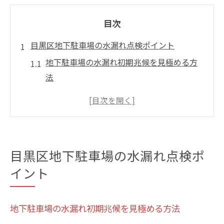
目次
目黒区地下駐車場の水漏れ点検ポイント
地下駐車場の水漏れ初期兆候を見極める方
法
水漏れ点検で地下特有のリスクを把握しよ
う
駐車場地下の漏水は定期点検がカギとなる
理由
目黒区地下駐車場の水漏れ点検ポ
地下駐車場の水道局指定業者活用術
イント
東京都水道局漏水調査と点検サービスの違
い
駐車場地下で起こる水漏れの意外な原因
地下駐車場の水漏れ初期兆候を見極める方法