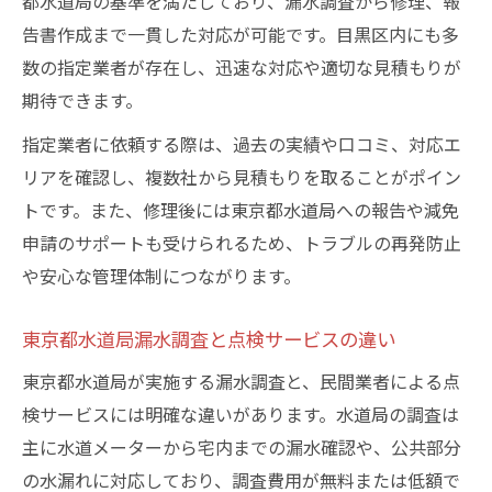
都水道局の基準を満たしており、漏水調査から修理、報
法
告書作成まで一貫した対応が可能です。目黒区内にも多
漏水調査費用の相場と納得の業者選びのコ
数の指定業者が存在し、迅速な対応や適切な見積もりが
ツ
期待できます。
駐車場地下の水道局漏水減免制度の活用ポ
指定業者に依頼する際は、過去の実績や口コミ、対応エ
イント
リアを確認し、複数社から見積もりを取ることがポイン
トです。また、修理後には東京都水道局への報告や減免
申請のサポートも受けられるため、トラブルの再発防止
や安心な管理体制につながります。
東京都水道局漏水調査と点検サービスの違い
東京都水道局が実施する漏水調査と、民間業者による点
検サービスには明確な違いがあります。水道局の調査は
主に水道メーターから宅内までの漏水確認や、公共部分
の水漏れに対応しており、調査費用が無料または低額で