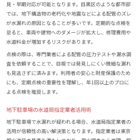
見・早期対応が可能となります。目黒区のような都市部
地下駐車場における水漏れ時の初動対応術
では、地下構造物の老朽化や地震などによる配管のズレ
駐車場地下の水道局指定業者選びのポイン
が水漏れの原因となることが多いです。定期的な点検を
ト
怠ると、車両や建物へのダメージが拡大し、修理費用や
水漏れ対策グッズの活用と定期点検の重要
水道料金が増加するリスクがあります。
性
点検の際は、専門業者による配管の圧力テストや漏水調
東京都水道局メンテナンスサービスの活用
査を依頼することで、目視では発見しにくい微細な漏れ
法
も見逃さずに済みます。利用者の安心と財産保護のため
地下駐車場の排水対策と日常管理のコツ
にも、定期点検の重要性を理解し、年1回以上のプロに
東京都目黒区で信頼できる漏水点検法
よる点検を推奨します。
駐車場地下に強い漏水調査専門業者の見分
け方
地下駐車場の水道局指定業者活用術
東京都水道局指定業者と一般業者の違いを
地下駐車場で水漏れが疑われる場合、水道局指定業者の
解説
活用が信頼性の高い解決策となります。指定業者は東京
地下駐車場のための信頼できる点検依頼方