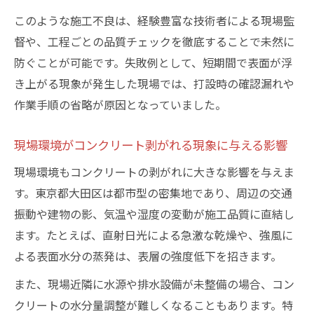
もし表面が剥がれたら実践すべき対策
このような施工不良は、経験豊富な技術者による現場監
コンクリート剥がれる初期症状の見分け方
督や、工程ごとの品質チェックを徹底することで未然に
と対応策
防ぐことが可能です。失敗例として、短期間で表面が浮
き上がる現象が発生した現場では、打設時の確認漏れや
補修材選定でコンクリート剥がれる再発を
作業手順の省略が原因となっていました。
防ぐ方法
専門業者への相談がコンクリート剥がれる
現場環境がコンクリート剥がれる現象に与える影響
改善の近道
現場環境もコンクリートの剥がれに大きな影響を与えま
コンクリート剥がれる箇所ごとの適切な修
す。東京都大田区は都市型の密集地であり、周辺の交通
復手順
振動や建物の影、気温や湿度の変動が施工品質に直結し
剥がれたコンクリートの安全確保と現場整
ます。たとえば、直射日光による急激な乾燥や、強風に
理のポイント
よる表面水分の蒸発は、表層の強度低下を招きます。
長持ちさせるための打設現場の管理術
また、現場近隣に水源や排水設備が未整備の場合、コン
コンクリート剥がれるを防ぐ定期点検と保
クリートの水分量調整が難しくなることもあります。特
守の重要性