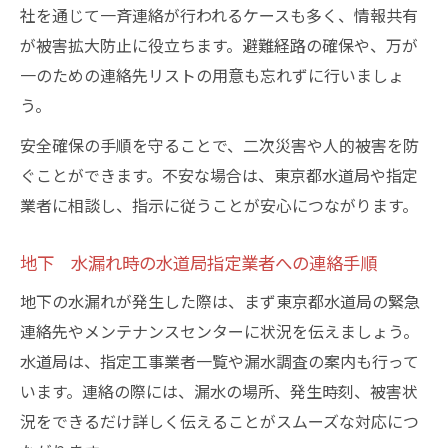
よう
社を通じて一斉連絡が行われるケースも多く、情報共有
が被害拡大防止に役立ちます。避難経路の確保や、万が
地下 水漏れで適用できる東京都水道局減
一のための連絡先リストの用意も忘れずに行いましょ
免制度
う。
地下 水漏れで発生する責任範囲の判断ポ
イント
安全確保の手順を守ることで、二次災害や人的被害を防
地下 水漏れ修理費用の見積もり比較のコ
ぐことができます。不安な場合は、東京都水道局や指定
ツ
業者に相談し、指示に従うことが安心につながります。
地下 水漏れ時に知っておきたい支払い手
地下 水漏れ時の水道局指定業者への連絡手順
続き
地下の水漏れが発生した際は、まず東京都水道局の緊急
連絡先やメンテナンスセンターに状況を伝えましょう。
水道局は、指定工事業者一覧や漏水調査の案内も行って
います。連絡の際には、漏水の場所、発生時刻、被害状
況をできるだけ詳しく伝えることがスムーズな対応につ