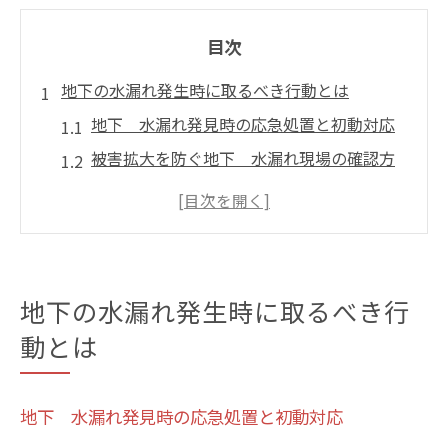
目次
地下の水漏れ発生時に取るべき行動とは
地下 水漏れ発見時の応急処置と初動対応
被害拡大を防ぐ地下 水漏れ現場の確認方
法
地下 水漏れで優先すべき安全確保のポイ
ント
地下 水漏れ時の水道局指定業者への連絡
地下の水漏れ発生時に取るべき行
手順
動とは
地下 水漏れ発生時の管理会社との連携方
法
地下水漏れ緊急トラブルへの適切な備え方
地下 水漏れ発見時の応急処置と初動対応