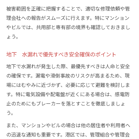
地下 水漏れ修理で注意すべき契約内容の
被害範囲を正確に把握することで、適切な修理依頼や管
確認
理会社への報告がスムーズに行えます。特にマンション
水漏れ原因特定と迅速対応のコツを解説
やビルでは、共用部と専有部の境界も確認しておきまし
地下 水漏れ原因の主なパターンと早期発
ょう。
見法
地下 水漏れ調査で役立つチェックポイン
地下 水漏れで優先すべき安全確保のポイント
ト
地下で水漏れが発生した際、最優先すべきは人命と安全
地下 水漏れトラブルの一次対応テクニッ
の確保です。漏電や滑倒事故のリスクが高まるため、現
ク
場にはむやみに近づかず、必要に応じて避難を検討しま
地下 水漏れ発生時に有効な応急処置方法
す。特に電気設備や配電盤が近くにある場合は、感電防
地下 水漏れの原因解明に必要な現地調査
止のためにもブレーカーを落とすことを徹底しましょ
手順
う。
費用負担や責任範囲をめぐる基礎知識まとめ
また、マンションやビルの場合は他の居住者や利用者へ
地下 水漏れ修理の費用負担者を明確にし
の迅速な通知も重要です。港区では、管理組合や管理会