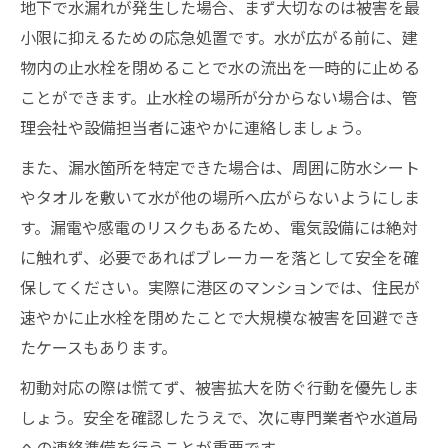
地下 水漏れトラブルに備える家庭の防災
地下で水漏れが発生した場合、まず大切なのは被害を最
対策
小限に抑えるための応急処置です。水が広がる前に、建
地下 水漏れ予防に重要な定期点検のすす
物内の止水栓を閉めることで水の流出を一時的に止める
め
ことができます。止水栓の場所が分からない場合は、管
理会社や設備担当者に速やかに連絡しましょう。
緊急時も安心の地下 水漏れ対応グッズの
準備
また、漏水箇所を特定できた場合は、周囲に防水シート
地下 水漏れ発生時に役立つ連絡先の管理
やタオルを敷いて水が他の場所へ広がらないようにしま
方法
す。漏電や感電のリスクもあるため、電気設備には絶対
地下 水漏れ時の迅速対応を目指す情報収
に触れず、必要であればブレーカーを落として安全を確
集術
保してください。実際に港区のマンションでは、住民が
速やかに止水栓を閉めたことで大規模な被害を回避でき
もし地下で水漏れしたら誰に相談すべきか
たケースもあります。
地下 水漏れ時に頼れる水道局指定業者の
選択
初動対応の際は慌てず、被害拡大を防ぐ行動を優先しま
しょう。安全を確認したうえで、次に専門業者や水道局
地下 水漏れ相談先と専門業者の見分け方
への連絡準備を行うことが重要です。