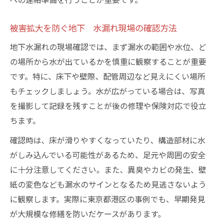
地下 水漏れ時に管理会社へ相談するメリ
ット
被害拡大を防ぐ地下 水漏れ現場の確認方法
地下 水漏れで水道局メンテナンスセンタ
地下水漏れの現場確認では、まず漏水の範囲や水位、ど
ー活用法
の場所から水が出ているかを慎重に観察することが重要
地下 水漏れ時の緊急連絡先を把握してお
です。特に、床下や壁際、配管周辺など見えにくい場所
く重要性
もチェックしましょう。水が広がっている場合は、写真
東京都港区で地下水漏れ修理を依頼する手順
を撮影して記録を残すことが後の修理や保険対応で役立
地下 水漏れ修理依頼前に必要な準備事項
ちます。
地下 水漏れ修理の現地調査から見積もり
確認時は、床が滑りやすくなっていたり、構造部材に水
までの流れ
がしみ込んでいる可能性があるため、足元や周囲の安全
地下 水漏れ修理で確認すべき水道局指定
に十分注意してください。また、異臭やカビの発生、壁
業者一覧
紙の変色なども漏水のサインとなるため見逃さないよう
東京都水道局への地下 水漏れ修繕報告の
に観察します。実際に東京都港区の事例でも、早期発見
ポイント
が大規模な修繕を防いだケースがあります。