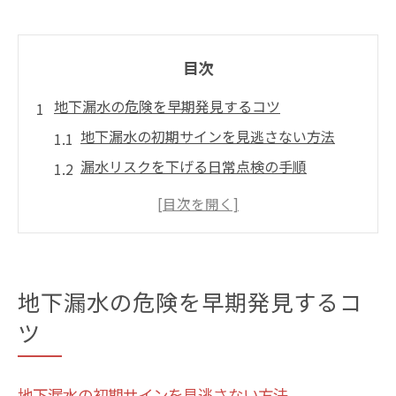
目次
地下漏水の危険を早期発見するコツ
地下漏水の初期サインを見逃さない方法
漏水リスクを下げる日常点検の手順
地下空間で漏水を早期発見するチェックポ
イント
地下漏水発生時にすぐ取るべき行動とは
防水管理で地下漏水を未然に防ぐコツ
地下漏水の危険を早期発見するコ
防水管理で守る安心な地下空間
ツ
地下漏水対策に有効な防水管理の基本
安心な地下空間を作る防水管理の実践法
地下漏水の初期サインを見逃さない方法