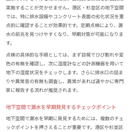
漏水発生に影響する地下の老朽化要因
実施することが欠かせません。港区・杉並区の地下空間
地下漏水を招く劣化部分の見極め方
では、特に排水設備やコンクリート表面の劣化状況を重
適切な防水工法選びで被害を回避
点的に確認することが効果的です。定期点検により、漏
地下漏水に最適な防水工法の選び方
水の前兆を見つけやすくなり、早期対策が可能になりま
被害を防ぐための防水工法比較ポイント
す。
地下漏水対策で重視すべき工法の特徴
点検の具体的な手順としては、まず目視でひび割れや変
現場に合った防水工法で漏水を防止する
色の有無を確認し、次に湿度計などの計測機器を用いて
防水工法ごとの耐用年数とメンテナンス
地下の湿度状況をチェックします。さらに排水口の詰ま
防水対応がもたらす長期的な安心感
りや異常音の有無も調査し、異常があれば速やかに専門
家に報告する流れが推奨されます。
地下漏水を防ぐ防水対応の長期的な効果
継続した防水管理が生む安心な地下空間
地下空間で漏水を早期発見するチェックポイント
防水対応で資産価値を守るポイント
地下空間で漏水を早期に発見するためには、複数のチェ
地下漏水が減ると得られるメリットとは
ックポイントを押さえることが重要です。港区や杉並区
将来のリスクを減らす防水管理の重要性