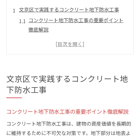
文京区で実践するコンクリート地下防水工事
コンクリート地下防水工事の重要ポイント
徹底解説
文京区の都市環境に合うコンクリート地下
対策
コンクリート地下の漏水リスクと防止策
専門家が語るコンクリート地下防水の基本
文京区で実践するコンクリート地
コンクリート地下防水工事の選び方と流れ
下防水工事
コンクリート地下防水の費用と最適解を探る
コンクリート地下防水の費用相場と内訳を
コンクリート地下防水工事の重要ポイント徹底解説
知る
費用を抑えるコンクリート地下防水工法の
コンクリート地下防水工事は、建物の資産価値を長期的
選択
に維持するために不可欠な対策です。地下部分は地表よ