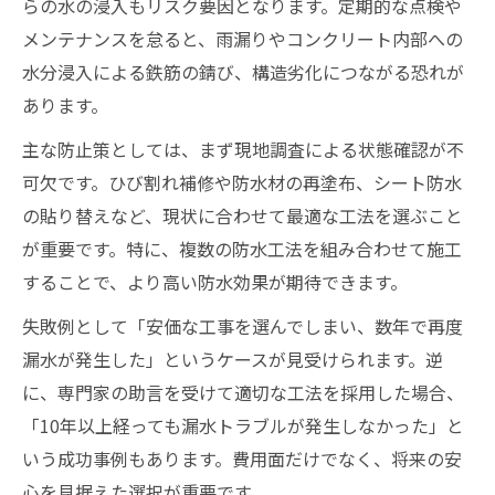
らの水の浸入もリスク要因となります。定期的な点検や
ト
メンテナンスを怠ると、雨漏りやコンクリート内部への
長期間安心できるコンクリート地下防水の
水分浸入による鉄筋の錆び、構造劣化につながる恐れが
条件
あります。
コンクリート地下防水材の選び方と耐久性
主な防止策としては、まず現地調査による状態確認が不
比較
可欠です。ひび割れ補修や防水材の再塗布、シート防水
の貼り替えなど、現状に合わせて最適な工法を選ぶこと
が重要です。特に、複数の防水工法を組み合わせて施工
することで、より高い防水効果が期待できます。
失敗例として「安価な工事を選んでしまい、数年で再度
漏水が発生した」というケースが見受けられます。逆
に、専門家の助言を受けて適切な工法を採用した場合、
「10年以上経っても漏水トラブルが発生しなかった」と
いう成功事例もあります。費用面だけでなく、将来の安
心を見据えた選択が重要です。