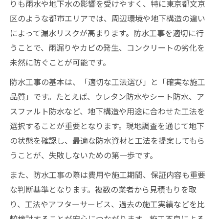
りも雨水や地下水の影響を受けやすく、特に東京都文京
コンクリート地下防水工事の見積もり比較
区のような都市エリアでは、周辺環境や地下構造の違い
術
によって漏水リスクが高まります。防水工事を適切に行
コンクリート地下防水の費用対効果を考え
うことで、雨漏りやカビの発生、コンクリートの劣化を
る
未然に防ぐことが可能です。
コンクリート地下で発生しやすい追加費用
とは
防水工事の基本は、「適切な工法選び」と「確実な施工
品質」です。たとえば、ウレタン防水やシート防水、ア
信頼できる工法を選ぶコンクリート地下対策
スファルト防水など、地下構造や用途に合わせた工法を
コンクリート地下に適した防水工法の特徴
選択することが重要となります。現地調査を通じて地下
と選び方
の状態を確認し、最適な防水資材と工法を提案してもら
最新のコンクリート地下防水技術を比較
うことが、失敗しないための第一歩です。
現場に最適なコンクリート地下工法の選定
また、防水工事の際は費用や施工期間、保証内容も重要
基準
な判断基準となります。複数の業者から見積もりを取
コンクリート地下防水で失敗しない工法の
り、工法やアフターサービス、過去の施工実績などを比
選択
較検討することが安心につながります。施工不良による