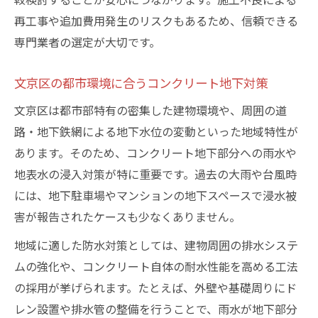
コンクリート地下防水の信頼性を高める工
再工事や追加費用発生のリスクもあるため、信頼できる
法とは
専門業者の選定が大切です。
補助金を活用した地下防水の賢い進め方
コンクリート地下防水工事で使える補助金
文京区の都市環境に合うコンクリート地下対策
情報
文京区は都市部特有の密集した建物環境や、周囲の道
コンクリート地下防水における申請手続き
路・地下鉄網による地下水位の変動といった地域特性が
の流れ
あります。そのため、コンクリート地下部分への雨水や
補助金活用でコンクリート地下防水費用を
地表水の浸入対策が特に重要です。過去の大雨や台風時
削減
には、地下駐車場やマンションの地下スペースで浸水被
コンクリート地下防水工事と補助金審査の
害が報告されたケースも少なくありません。
ポイント
地域に適した防水対策としては、建物周囲の排水システ
補助金支給でコンクリート地下防水を賢く
ムの強化や、コンクリート自体の耐水性能を高める工法
実現
の採用が挙げられます。たとえば、外壁や基礎周りにド
漏水リスクを減らす文京区の防水ポイント
レン設置や排水管の整備を行うことで、雨水が地下部分