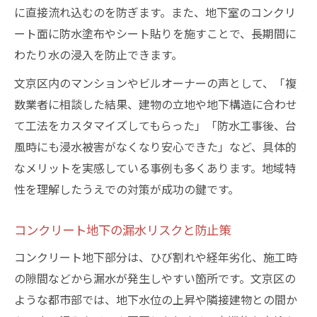
コンクリート地下で起こる主な漏水原因と
に直接流れ込むのを防ぎます。また、地下室のコンクリ
対策
ート面に防水塗布やシート貼りを施すことで、長期間に
わたり水の浸入を防止できます。
文京区の気候に合ったコンクリート地下防
水戦略
文京区内のマンションやビルオーナーの声として、「複
コンクリート地下漏水を防ぐための点検項
数業者に相談した結果、建物の立地や地下構造に合わせ
目
て工法をカスタマイズしてもらった」「防水工事後、台
風時にも浸水被害がなくなり安心できた」など、具体的
浸水リスクに備えるコンクリート地下の注
なメリットを実感している事例も多くあります。地域特
意点
性を理解したうえでの対策が成功の鍵です。
コンクリート地下防水で資産価値を守る方
法
コンクリート地下の漏水リスクと防止策
耐久性重視のコンクリート地下防水とは
コンクリート地下部分は、ひび割れや経年劣化、施工時
コンクリート地下防水の耐久性向上の秘訣
の隙間などから漏水が発生しやすい箇所です。文京区の
耐用年数で選ぶコンクリート地下防水工法
ような都市部では、地下水位の上昇や隣接建物との間か
コンクリート地下防水の劣化を防ぐポイン