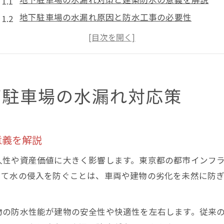
地下駐車場の水漏れ原因と防水工事の必要性
東京都の地下駐車場で選ばれる防水工事会社一覧の
専門家が提案する地下駐車場の建築防水最新事例
東京防水工事を活用した地下水漏れの実践対応策
最新の建築防水技術が解決する地下駐車場の悩み
下駐車場の水漏れ対応策
地下駐車場の水漏れを防ぐ建築防水技術の進化
東京都で注目される最新防水工事の効果と利点
意義を解説
地下駐車場専用の防水工法で水漏れリスクを軽減
防水屋儲かる？最新技術がもたらす地下駐車場の安
久性や資産価値に大きく影響します。東京都の都市インフ
建築防水東京都における地下駐車場の施工事例解説
って水の侵入を防ぐことは、車両や建物の劣化を未然に防
水漏れが起こる理由と東京都の先進防水対策
地下駐車場の水漏れ原因を建築視点で徹底分析
物の防水性能が建物の安全性や快適性を左右します。従来