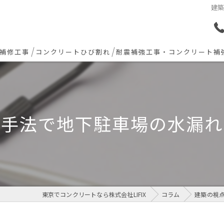
建
補修工事
コンクリートひび割れ
耐震補強工事・コンクリート補
ョン下地補修
炭素繊維シート補強工法
ト欠損 色合わせ補修
水手法で地下駐車場の水漏れ
工事(セルフレベリング)
リート・土間モルタル工事
東京でコンクリートなら株式会社LIFIX
コラム
建築の視