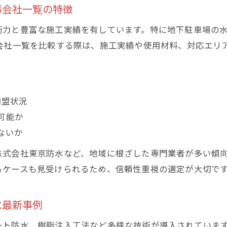
東京都の建築防水会社に頼るメンテナンスの重要性
事会社一覧の特徴
地下駐車場の水漏れ再発を防ぐための実践方法
術力と豊富な施工実績を有しています。特に地下駐車場の
防水工事会社一覧から信頼できる業者を選ぶコツ
会社一覧を比較する際は、施工実績や使用材料、対応エリ
安心の地下駐車場を実現する建築防水の知識
地下駐車場の安心を守る建築防水の基礎を解説
東京都で評価される地下駐車場防水知識のポイント
加盟状況
水漏れリスクを抑える防水工事の選び方と注意点
可能か
建築防水東京都の専門家が教える失敗しない知識
ないか
地下駐車場の建築防水で得られる安心と長寿命化
株式会社東京防水など、地域に根ざした専門業者が多い傾
るケースも見受けられるため、信頼性重視の選定が大切で
水最新事例
ート防水、樹脂注入工法など多様な技術が導入されていま