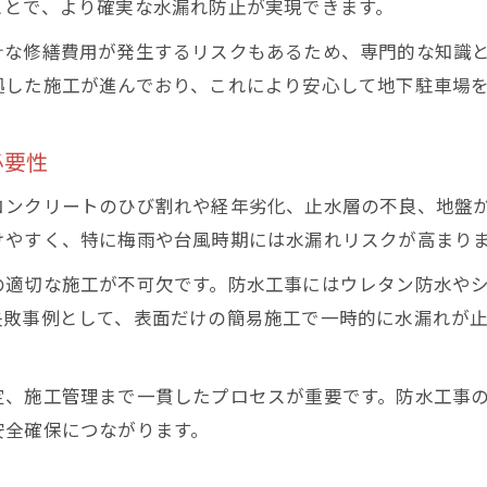
ことで、より確実な水漏れ防止が実現できます。
東京都の防水工事業協会が推奨する水漏れ対策
地下駐車場の水漏れ防止に有効な建築防水工法
計な修繕費用が発生するリスクもあるため、専門的な知識
防水工事とは？東京都で選ばれる対策の基礎知識
拠した施工が進んでおり、これにより安心して地下駐車場
地下駐車場で多い水漏れ事例と東京都の最新対応
必要性
地下駐車場の耐久性を高める防水工法とは
地下駐車場の寿命を左右する建築防水工法の選び方
コンクリートのひび割れや経年劣化、止水層の不良、地盤
東京都で主流の地下駐車場防水工事と施工の流れ
けやすく、特に梅雨や台風時期には水漏れリスクが高まり
地下駐車場で採用される代表的な建築防水技術
の適切な施工が不可欠です。防水工事にはウレタン防水や
水漏れ防止に効果的な防水工法の特徴と比較
失敗事例として、表面だけの簡易施工で一時的に水漏れが
東京防水工事のプロが語る耐久性重視の工法選定
水漏れを減らすための具体的なメンテナンス法
定、施工管理まで一貫したプロセスが重要です。防水工事
地下駐車場の水漏れ予防に適した建築防水メンテナ
安全確保につながります。
定期点検で防ぐ地下駐車場の水漏れトラブル