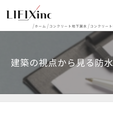
ホーム
コンクリート地下漏水
コンクリート
地下室漏水
新築マンシ
地下・半地下駐車場 漏水
コンクリー
建築の視点から見る防
エレベーターピット漏水・止水工事
床レベラー
打継ぎ部・コールドジョイント漏水
土間コンク
配管貫通部・スリーブ周り漏水