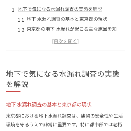
地下で気になる水漏れ調査の実態を解説
地下 水漏れ調査の基本と東京都の現状
東京都の地下 水漏れが起こる主な原因を知
る
地下 水漏れが建物全体に与える影響とは
東京都の地下 水漏れ調査に求められる専門
性
地下で気になる水漏れ調査の実態
地下 水漏れ調査の近年の傾向と注意点
を解説
東京都で叶う地下水漏れ早期発見の秘訣とは
地下 水漏れ早期発見のメリットと手順
地下 水漏れ調査の基本と東京都の現状
東京都で地下 水漏れサインを見逃さない方
法
東京都における地下水漏れ調査は、建物の安全性や生活
環境を守るうえで非常に重要です。特に都市部では老朽
地下 水漏れ調査に役立つセルフチェック法