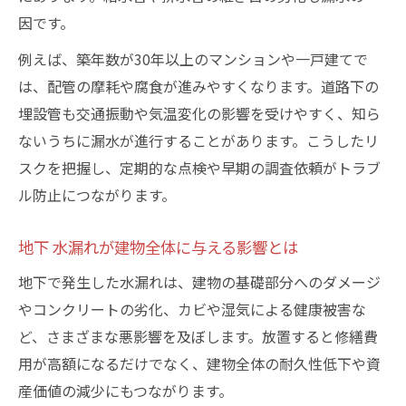
ト
因です。
地下 水漏れを自分で簡単に確認する基本の
例えば、築年数が30年以上のマンションや一戸建てで
流れ
は、配管の摩耗や腐食が進みやすくなります。道路下の
東京都で地下 水漏れ自己診断時の注意点
埋設管も交通振動や気温変化の影響を受けやすく、知ら
地下 水漏れのサインを見逃さないチェック
ないうちに漏水が進行することがあります。こうしたリ
リスト
スクを把握し、定期的な点検や早期の調査依頼がトラブ
水道メーターから地下 水漏れを特定するコ
ル防止につながります。
ツ
地下 水漏れが建物全体に与える影響とは
自己チェック後の地下 水漏れ調査依頼タイ
ミング
地下で発生した水漏れは、建物の基礎部分へのダメージ
調査費用や負担区分に悩む方への東京都の対応
やコンクリートの劣化、カビや湿気による健康被害な
策
ど、さまざまな悪影響を及ぼします。放置すると修繕費
用が高額になるだけでなく、建物全体の耐久性低下や資
地下 水漏れ調査費用の東京都での相場目安
産価値の減少にもつながります。
地下 水漏れ調査費用は誰が負担するのか解