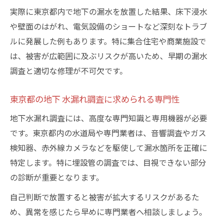
説
実際に東京都内で地下の漏水を放置した結果、床下浸水
や壁面のはがれ、電気設備のショートなど深刻なトラブ
東京都の地下 水漏れ費用減免や補助の制度
ルに発展した例もあります。特に集合住宅や商業施設で
地下 水漏れ調査費用の見積もり比較ポイン
は、被害が広範囲に及ぶリスクが高いため、早期の漏水
ト
調査と適切な修理が不可欠です。
賃貸と持ち家の地下 水漏れ費用負担の違い
漏水調査会社を東京都で選ぶ時の重要な視点
東京都の地下 水漏れ調査に求められる専門性
地下 水漏れ調査会社選びの基準と注意点
地下水漏れ調査には、高度な専門知識と専用機器が必要
東京都で信頼できる地下 水漏れ調査会社を
です。東京都内の水道局や専門業者は、音響調査やガス
見極める方法
検知器、赤外線カメラなどを駆使して漏水箇所を正確に
地下 水漏れ調査会社のサービス内容チェッ
特定します。特に埋設管の調査では、目視できない部分
ク
の診断が重要となります。
東京都の地下 水漏れ調査会社費用比較のポ
自己判断で放置すると被害が拡大するリスクがあるた
イント
め、異常を感じたら早めに専門業者へ相談しましょう。
地下 水漏れ調査会社の実績や口コミを活か