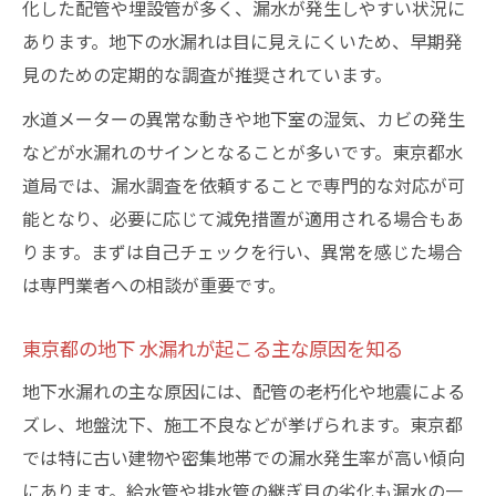
化した配管や埋設管が多く、漏水が発生しやすい状況に
東京都の地下 水漏れ発見に強い調査会社の
あります。地下の水漏れは目に見えにくいため、早期発
特徴
見のための定期的な調査が推奨されています。
地下 水漏れ被害を防ぐ東京都の制度活用法
水道メーターの異常な動きや地下室の湿気、カビの発生
水道料金が急増した時の地下水漏れ対策法
などが水漏れのサインとなることが多いです。東京都水
地下 水漏れが水道料金に反映される仕組み
道局では、漏水調査を依頼することで専門的な対応が可
解説
能となり、必要に応じて減免措置が適用される場合もあ
東京都で水道メーターから地下 水漏れを読
ります。まずは自己チェックを行い、異常を感じた場合
み取る方法
は専門業者への相談が重要です。
急な水道料金増加時の地下 水漏れ調査ポイ
ント
東京都の地下 水漏れが起こる主な原因を知る
地下 水漏れ発見後の東京都での対応手順
地下水漏れの主な原因には、配管の老朽化や地震による
水道料金トラブルを防ぐ地下 水漏れ早期対
ズレ、地盤沈下、施工不良などが挙げられます。東京都
応策
では特に古い建物や密集地帯での漏水発生率が高い傾向
地下の水漏れを自己チェックで見分けるポイン
にあります。給水管や排水管の継ぎ目の劣化も漏水の一