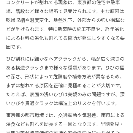
コンクリートが割れてる現象は、東京都の住宅や駐車
目視で判断する割れてるひびの危険サイン
場、階段など様々な場所で見受けられます。主な原因は
コンクリートの細かな割れも見逃さない方
乾燥収縮や温度変化、地盤沈下、外部からの強い衝撃な
法
どが挙げられます。特に新築時の施工不良や、経年劣化
割れてる箇所の早期発見で安全性を守る
による材料の劣化も割れてる箇所が発生しやすくなる要
住宅階段や土間のひび割れ対策を考える
因です。
コンクリート階段の割れてる原因を徹底解
ひび割れには細かなヘアクラックから、幅が広く深さの
析
ある構造クラックまで様々な種類があります。ひびの幅
土間コンクリート割れの補修方法と実践例
や深さ、形状によって危険度や補修方法が異なるため、
階段ひび割れに強いコンクリート補修の秘
まずは割れてる原因を正確に見極めることが大切です。
訣
たとえば、表面の浅いひびは美観のみの問題ですが、深
割れてる部分の階段補修DIYポイント
いひびや貫通クラックは構造上のリスクを伴います。
日常でできる割れてる予防対策の実際
東京都の都市環境では、交通振動や気温差、雨風による
補修DIYで安全性を高めるコツを伝授
浸食なども割れを助長する一因となります。早期発見・
コンクリート割れてる箇所のDIY補修手順
早期対策が資産価値の維持や安全性向上につながるた