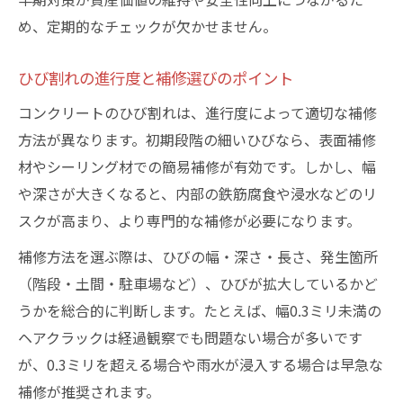
DIYでできるひび割れ補修の具体的な方法
め、定期的なチェックが欠かせません。
コンクリート補修材の選び方と塗り方の工
ひび割れの進行度と補修選びのポイント
夫
割れてるひびの補修で注意すべきポイント
コンクリートのひび割れは、進行度によって適切な補修
方法が異なります。初期段階の細いひびなら、表面補修
DIY初心者でも安心なコンクリート修理術
材やシーリング材での簡易補修が有効です。しかし、幅
放置しがちなコンクリート損傷のリスクとは
や深さが大きくなると、内部の鉄筋腐食や浸水などのリ
コンクリートが割れてる場合の放置リスク
スクが高まり、より専門的な補修が必要になります。
ひび割れ放置で起こる安全性低下の理由
補修方法を選ぶ際は、ひびの幅・深さ・長さ、発生箇所
割れてるコンクリートと鉄筋腐食の関係性
（階段・土間・駐車場など）、ひびが拡大しているかど
ひび割れ損傷が資産価値に与える影響
うかを総合的に判断します。たとえば、幅0.3ミリ未満の
放置によるコンクリート沈下リスクの実態
ヘアクラックは経過観察でも問題ない場合が多いです
駐車場のコンクリート割れを防ぐ実践策
が、0.3ミリを超える場合や雨水が浸入する場合は早急な
駐車場で多いコンクリート割れてる事例紹
補修が推奨されます。