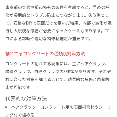
介
東京都の気候や都市特有の条件を考慮すると、早めの補
コンクリート割れの原因と効果的な予防策
修が長期的なトラブル防止につながります。失敗例とし
ひび割れを防ぐ定期点検とメンテナンス法
て、安易なDIYで表面だけを塞いだ結果、内部で劣化が進
駐車場コンクリート割れ補修の重要ポイン
行し大規模な修繕が必要になったケースもあります。プ
ト
ロによる診断や適切な補修材選定が重要です。
割れてる部分の早期対応で車両被害を防ぐ
割れてるコンクリートの種類別対策方法
コンクリートの割れてる現象には、主にヘアクラック、
構造クラック、貫通クラックの3種類があります。それぞ
れに合った対策を講じることで、効果的な補修と再発防
止が可能です。
代表的な対策方法
ヘアクラック：コンクリート用の表面補修材やシーリ
ング材で埋める