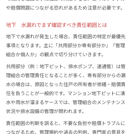
専門家に相談し地下 水漏れを適切に解決
や賠償問題につながる恐れがあるため注意が必要です。
する流れ
地下 水漏れトラブルの公平な賠償交渉術
地下 水漏れでまず確認すべき責任範囲とは
地下 水漏れ事例から学ぶ実践的な解決方
地下で水漏れが発生した場合、責任範囲の特定が最優先
法
事項となります。主に「共用部分か専有部分か」「管理
地下 水漏れ問題で管理規約を活用するコ
組合か個人か」の観点で切り分けていきます。
ツ
共用部分（例：地下ピット、排水ポンプ、連通管）は管
地下 水漏れの法的根拠を理解し有利に対
理組合の管理責任となることが多く、専有部分からの漏
処
水の場合は、原因となった住戸の所有者が修繕・賠償責
任を負うことが一般的です。マンション地下ピットに湧
水や雨水が溜まるケースでは、管理組合のメンテナンス
状況や排水設備の管理が問われます。
責任範囲の判断を誤ると、不要な負担や賠償トラブルに
つながるため、管理規約や過去の判例、専門家の意見を