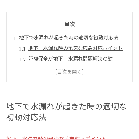
目次
地下で水漏れが起きた時の適切な初動対応法
地下 水漏れ時の迅速な応急対応ポイント
証拠保全が地下 水漏れ問題解決の鍵
管理規約を活用した地下 水漏れの初期判
断法
地下 水漏れでまず確認すべき責任範囲と
は
地下で水漏れが起きた時の適切な
地下 水漏れ発生時に保険適用を検討する
初動対応法
流れ
マンション地下ピットの湧水や雨水対策の基本
地下 水漏れ時の迅速な応急対応ポイント