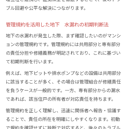
連通管異常が地下 水漏れを引き起こす仕
ブル回避や公平な解決につながります。
組み
床下や地下ピットでの水漏れを放置する危険性
管理規約を活用した地下 水漏れの初期判断法
を知ろう
地下の水漏れが発生した際、まず確認したいのがマンシ
地下 水漏れの放置が招く建物劣化リスク
ョンの管理規約です。管理規約には共用部分と専有部分
床下の地下 水漏れが健康被害につながる
の責任分担や修繕義務が明記されており、これに基づい
理由
て初期判断を行います。
長期放置による地下 水漏れ損害の拡大事
例えば、地下ピットや排水ポンプなどの設備は共用部分
例
に該当することが多く、その場合は管理組合が修繕責任
地下ピット水漏れを早期発見する具体策
を負うケースが一般的です。一方、専有部分からの漏水
地下 水漏れ放置で保険請求が不利になる
であれば、該当住戸の所有者が対応責任を持ちます。
場合
管理規約を正しく理解し、迅速に関係者へ報告・協議す
専門知識で地下水漏れ問題を公平に解決するポ
ることで、責任の所在を明確にしやすくなります。初動
イント
で規約を確認せずに独断で対応すると、後々のトラブル