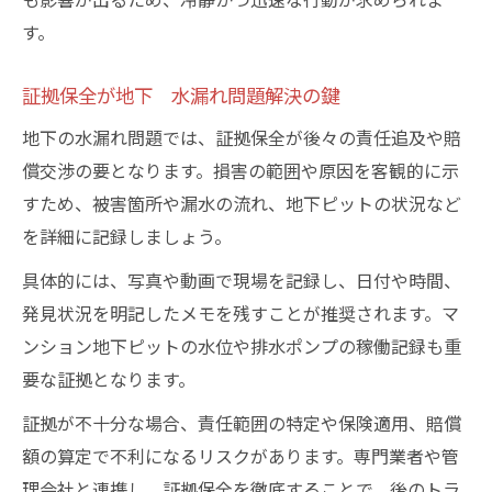
地下 水漏れの原因調査で責任を明確にす
す。
る方法
地下 水漏れ事故の過去判例に学ぶ責任所
証拠保全が地下 水漏れ問題解決の鍵
在
地下の水漏れ問題では、証拠保全が後々の責任追及や賠
地下 水漏れ時の賠償請求範囲と注意点
償交渉の要となります。損害の範囲や原因を客観的に示
排水ポンプ不調による地下ピット水溜まりのリ
すため、被害箇所や漏水の流れ、地下ピットの状況など
スクと対応
を詳細に記録しましょう。
地下 水漏れを招く排水ポンプ不調の兆候
具体的には、写真や動画で現場を記録し、日付や時間、
とは
発見状況を明記したメモを残すことが推奨されます。マ
地下ピットに水が溜まる場合の緊急対応法
ンション地下ピットの水位や排水ポンプの稼働記録も重
排水ポンプの定期点検が地下 水漏れ防止
要な証拠となります。
に有効
証拠が不十分な場合、責任範囲の特定や保険適用、賠償
地下 水漏れ予防に役立つ排水設備の維持
額の算定で不利になるリスクがあります。専門業者や管
管理
理会社と連携し、証拠保全を徹底することで、後のトラ