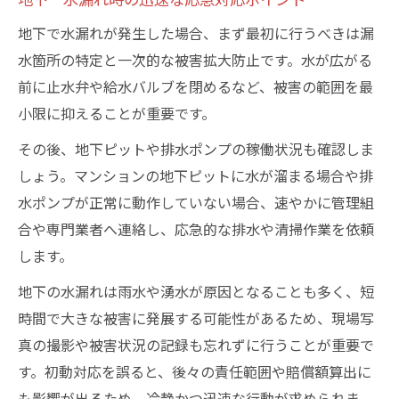
地下 水漏れを防ぐピット湧水対策の基本
マンション地下ピットの雨水侵入リスクと
地下で水漏れが発生した場合、まず最初に行うべきは漏
対処法
水箇所の特定と一次的な被害拡大防止です。水が広がる
前に止水弁や給水バルブを閉めるなど、被害の範囲を最
地下ピット 水が溜まる現象の原因と対応
小限に抑えることが重要です。
策
地下 水漏れを抑える排水ポンプの選び方
その後、地下ピットや排水ポンプの稼働状況も確認しま
地下ピット清掃で地下 水漏れを未然に防
しょう。マンションの地下ピットに水が溜まる場合や排
ぐ方法
水ポンプが正常に動作していない場合、速やかに管理組
合や専門業者へ連絡し、応急的な排水や清掃作業を依頼
地下水漏れが発生した場合の責任所在を徹底解
します。
説
地下 水漏れ発生時の責任分担の考え方と
地下の水漏れは雨水や湧水が原因となることも多く、短
は
時間で大きな被害に発展する可能性があるため、現場写
真の撮影や被害状況の記録も忘れずに行うことが重要で
管理組合と所有者の地下 水漏れ責任範囲
す。初動対応を誤ると、後々の責任範囲や賠償額算出に
を整理
も影響が出るため、冷静かつ迅速な行動が求められま