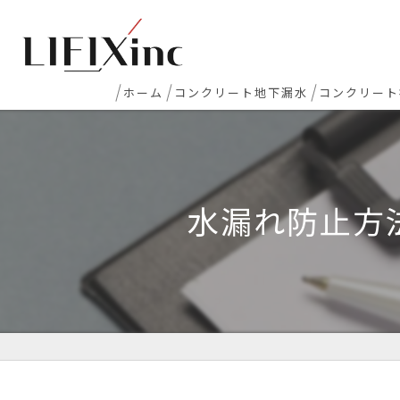
ホーム
コンクリート地下漏水
コンクリート
地下室漏水
新築マンシ
地下・半地下駐車場 漏水
コンクリー
水漏れ防止方
エレベーターピット漏水・止水工事
床レベラー
打継ぎ部・コールドジョイント漏水
土間コンク
配管貫通部・スリーブ周り漏水