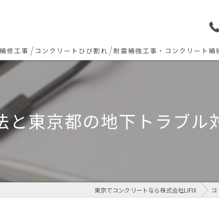
補修工事
コンクリートひび割れ
耐震補強工事・コンクリート補
ョン下地補修
炭素繊維シート補強工法
ト欠損 色合わせ補修
法と東京都の地下トラブル
工事(セルフレベリング)
リート・土間モルタル工事
東京でコンクリートなら株式会社LIFIX
コ