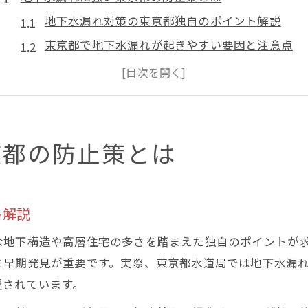
地下水漏れ対策の東京都独自のポイント解説
東京都で地下水漏れが起きやすい要因と注意点
地下水漏れを防ぐための生活習慣の見直し方
東京都水道局の漏水調査と地下水漏れリスク管理
地下水漏れの予防に役立つ最新情報を知る方法
シールテープ再挑戦で水漏れ撃退する方法
京都の防止策とは
地下水漏れ防止へ正しいシールテープ活用法
シールテープで地下水漏れが止まらない原因分析
ト解説
地下配管の水漏れを防ぐ巻き直しのコツ
東京都での地下水漏れ修理に役立つ道具選び
な地下構造や高層住宅の多さを踏まえた独自のポイントが
シールテープ巻き失敗時の地下水漏れ対処法
と早期発見が重要です。実際、東京都水道局では地下水漏
奨されています。
水道メーターの異常を疑うべきサイン