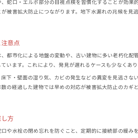
地下水漏れ時に水道メーターで確認する方法
や、蛇口・エルボ部分の目視点検を習慣化することが効果
とが被害拡大防止につながります。地下水漏れの兆候を見
東京都で地下水漏れに気付くメーターの異常例
水道メーター異常発見時の地下水漏れ疑い方
地下水漏れ料金増加を防ぐための確認ポイント
と注意点
東京都水道局へのメーター異常報告と手順
家でできる地下水漏れの初期対処術
は、都市化による地盤の変動や、古い建物に多い老朽化配
しています。これにより、発見が遅れるケースも少なくあり
地下水漏れが疑われる時の家庭での応急処置法
東京都の家庭で実践しやすい地下水漏れ対策
、床下・壁面の湿り気、カビの発生などの異変を見逃さな
年数の経過した建物では早めの対応が被害拡大防止のカギ
水道局への相談前の地下水漏れチェックリスト
地下水漏れ時に役立つ自分でできる止水方法
地下水漏れ初期対応で損失を最小限に抑える方法
直し方
東京都水道局の漏水サポート活用術
東京都水道局の漏水調査で地下水漏れを解決
蛇口や水栓の閉め忘れを防ぐこと、定期的に接続部の緩み