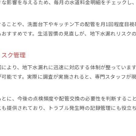
きな影響を与えるため、毎月の水道料金明細をチェックし
地下水漏れ時に使える漏水減免制度の申請方法
東京都水道局の修繕報告書ダウンロード活用法
けることや、洗面台下やキッチン下の配管を月1回程度目視
地下水漏れ料金返金のためのサポート手順解説
もおすすめです。生活習慣の見直しが、地下水漏れリスク
水道局からの漏水のお知らせ確認のポイント
ポタポタ漏れ放置で損しないための心得
リスク管理
地下水漏れ放置による水道代増加のリスクを知る
東京都で地下水漏れを早期対応する重要性
回により、地下水漏れに迅速に対応する体制が整っていま
が可能です。実際に調査が実施されると、専門スタッフが
地下水漏れが家計に与える悪影響と対策法
ポタポタ漏れの地下水漏れを防ぐ日常習慣
もとに、今後の点検頻度や配管交換の必要性を判断するこ
地下水漏れ放置による損失を未然に防ぐ心構え
スも提供されており、トラブル発生時の記録管理にも役立