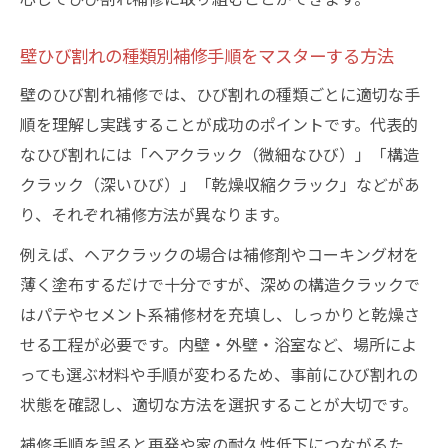
ント
DIY補修でパテやスプレーを活用するコツ
壁ひび割れの種類別補修手順をマスターする方法
コーキングやテープ活用の外壁補修法
壁のひび割れ補修では、ひび割れの種類ごとに適切な手
外壁ひび割れ補修でコーキングを使う手順
順を理解し実践することが成功のポイントです。代表的
補修用テープで外壁のひび割れを効果的に
なひび割れには「ヘアクラック（微細なひび）」「構造
直す
クラック（深いひび）」「乾燥収縮クラック」などがあ
外壁ひび割れ補修スプレーの活用ポイント
り、それぞれ補修方法が異なります。
コーキングやテープで補修する時の注意点
例えば、ヘアクラックの場合は補修剤やコーキング材を
外壁ひび割れ補修の下準備と養生のやり方
薄く塗布するだけで十分ですが、深めの構造クラックで
費用を抑えて安全にひび割れを直すコツ
はパテやセメント系補修材を充填し、しっかりと乾燥さ
ひび割れ補修費用を抑えるためのポイント
せる工程が必要です。内壁・外壁・浴室など、場所によ
っても選ぶ材料や手順が変わるため、事前にひび割れの
DIYで壁ひび割れ補修を安く仕上げる方法
状態を確認し、適切な方法を選択することが大切です。
コスパ重視のひび割れ補修資材活用術
補修手順を誤ると再発や家の耐久性低下につながるた
ひび割れ補修で火災保険を活用する手順