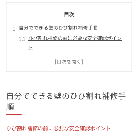
目次
自分でできる壁のひび割れ補修手順
ひび割れ補修の前に必要な安全確認ポイン
ト
壁ひび割れの種類別補修手順をマスターす
る方法
補修前に揃えておくべき道具と補修剤の選
び方
自分でできる壁のひび割れ補修手
自分でできるひび割れ補修の基本的な進め
順
方
外壁ひび割れ補修はスプレーやテープも活
用
ひび割れ補修の前に必要な安全確認ポイント
室内壁のひび割れ危険度を見抜く方法