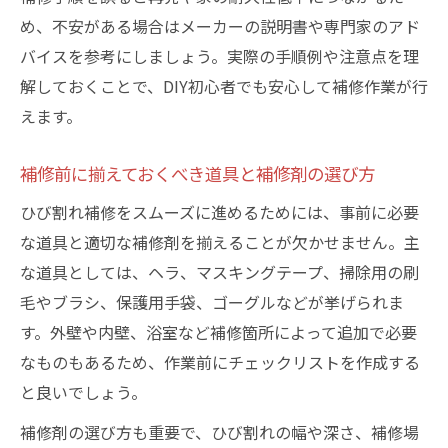
め、不安がある場合はメーカーの説明書や専門家のアド
費用節約と安全性を両立する補修の工夫
バイスを参考にしましょう。実際の手順例や注意点を理
放置リスクと正しい壁補修後の安心感
解しておくことで、DIY初心者でも安心して補修作業が行
壁ひび割れを放置する危険と補修の必要性
えます。
正しい補修で湿気や劣化を防ぐための注意
点
補修前に揃えておくべき道具と補修剤の選び方
補修後の室内環境を守るひび割れ対策
ひび割れ補修をスムーズに進めるためには、事前に必要
ひび割れ補修で家の耐久性と安心感を高め
な道具と適切な補修剤を揃えることが欠かせません。主
る
な道具としては、ヘラ、マスキングテープ、掃除用の刷
壁ひび割れ補修後は定期点検が欠かせない
毛やブラシ、保護用手袋、ゴーグルなどが挙げられま
理由
す。外壁や内壁、浴室など補修箇所によって追加で必要
なものもあるため、作業前にチェックリストを作成する
と良いでしょう。
補修剤の選び方も重要で、ひび割れの幅や深さ、補修場