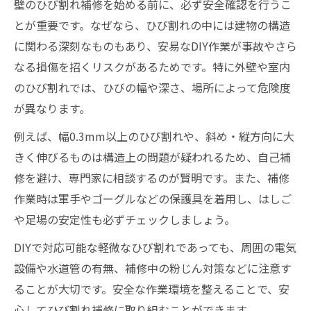
壁のひび割れ補修を始める前に、必ず安全確認を行うこ
室内壁ひび割れの危険度を判断するチェッ
とが重要です。なぜなら、ひび割れの中には建物の構造
ク法
に関わる深刻なものもあり、安易なDIY作業が事故やさら
壁のひび割れ補修が必要なサインを見逃さ
なる損傷を招くリスクがあるためです。特に外壁や室内
ない
のひび割れでは、ひびの幅や深さ、場所によって危険度
が異なります。
水平や斜めのひび割れ補修で注意すべき点
ひび割れ補修で耐震性を見極めるポイント
例えば、幅0.3mm以上のひび割れや、斜め・縦方向に大
補修前に室内のひび割れ進行状況を把握す
きく伸びるものは構造上の問題が疑われるため、自己補
る
修を避け、専門家に相談するのが賢明です。また、補修
作業時は軍手やゴーグルなどの保護具を着用し、はしご
補修材選びで差がつくDIY壁の修理術
や足場の安定性も必ずチェックしましょう。
壁ひび割れ補修にはどんな補修材が最適か
DIYで対応可能な軽微なひび割れであっても、周囲の電気
補修テープやコーキング剤の特徴と選び方
設備や水道管の有無、補修中の粉じん対策などに注意す
外壁と室内で使えるひび割れ補修剤比較
ることが大切です。安全な作業環境を整えることで、安
用途別おすすめ補修材とその使い方のポイ
心してひび割れ補修に取り組むことができます。