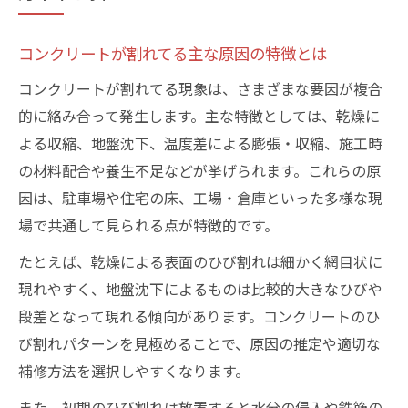
コンクリート割れてる原因推定の基本アプ
ローチ
コンクリートが割れてる主な原因の特徴とは
ひび割れが発生するメカニズムとその背景
コンクリートが割れてる現象は、さまざまな要因が複合
コンクリートが割れてる背後の物理的メカ
的に絡み合って発生します。主な特徴としては、乾燥に
ニズム
よる収縮、地盤沈下、温度差による膨張・収縮、施工時
温度差や乾燥による割れてる現象の発生要
の材料配合や養生不足などが挙げられます。これらの原
因
因は、駐車場や住宅の床、工場・倉庫といった多様な現
場で共通して見られる点が特徴的です。
コンクリート割れてる現象に影響する内部
構造
たとえば、乾燥による表面のひび割れは細かく網目状に
コンクリート沈下による割れてるメカニズ
現れやすく、地盤沈下によるものは比較的大きなひびや
ムの実態
段差となって現れる傾向があります。コンクリートのひ
ひび割れパターンから読み解くコンクリー
び割れパターンを見極めることで、原因の推定や適切な
ト割れ
補修方法を選択しやすくなります。
DIY補修前に知るべきコンクリート割れパターン
また、初期のひび割れは放置すると水分の侵入や鉄筋の