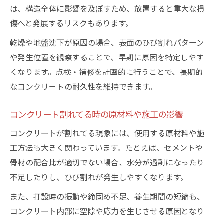
のコツ
は、構造全体に影響を及ぼすため、放置すると重大な損
ひび割れが進行する前にできる簡易対応策
傷へと発展するリスクもあります。
コンクリート割れてる現象に強い保護材の
乾燥や地盤沈下が原因の場合、表面のひび割れパターン
選び方
や発生位置を観察することで、早期に原因を特定しやす
初期ひび割れ原因と見落としがちな注意点
くなります。点検・補修を計画的に行うことで、長期的
コンクリート割れてる初期ひび割れ要因を
なコンクリートの耐久性を維持できます。
解説
施工時に割れてる現象を招く隠れた落とし
コンクリート割れてる時の原材料や施工の影響
穴
コンクリートが割れてる現象には、使用する原材料や施
コンクリート割れてる場合の初期対応ポイ
工方法も大きく関わっています。たとえば、セメントや
ント
骨材の配合比が適切でない場合、水分が過剰になったり
ひび割れ幅で見るコンクリート割れてる危
不足したりし、ひび割れが発生しやすくなります。
険度
また、打設時の振動や締固め不足、養生期間の短縮も、
初期ひび割れで見逃しやすいコンクリート
コンクリート内部に空隙や応力を生じさせる原因となり