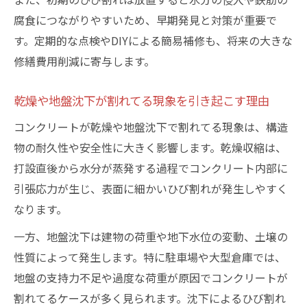
コンクリート割れてるパターンの見分け方
腐食につながりやすいため、早期発見と対策が重要で
とは
す。定期的な点検やDIYによる簡易補修も、将来の大きな
修繕費用削減に寄与します。
DIY前に知るべき割れてるコンクリート種類
コンクリート割れてる場合の補修優先順位
乾燥や地盤沈下が割れてる現象を引き起こす理由
ひび割れパターン別のDIY補修注意点
コンクリートが乾燥や地盤沈下で割れてる現象は、構造
コンクリート割れてる範囲と対応法の選び
物の耐久性や安全性に大きく影響します。乾燥収縮は、
方
打設直後から水分が蒸発する過程でコンクリート内部に
駐車場や床で割れてる現象の対策ポイント
引張応力が生じ、表面に細かいひび割れが発生しやすく
コンクリート割れてる駐車場で実践できる
なります。
対策法
一方、地盤沈下は建物の荷重や地下水位の変動、土壌の
床のコンクリートが割れてる時の補修ポイ
性質によって発生します。特に駐車場や大型倉庫では、
ント
地盤の支持力不足や過度な荷重が原因でコンクリートが
コンクリート割れてる現象を防ぐ日常点検
割れてるケースが多く見られます。沈下によるひび割れ