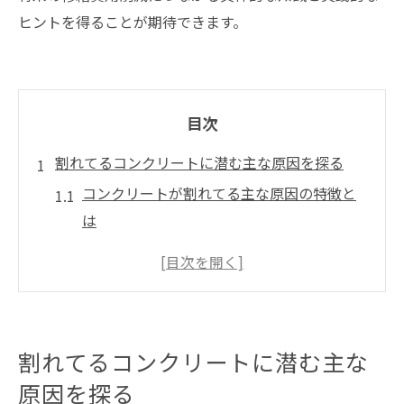
ヒントを得ることが期待できます。
目次
割れてるコンクリートに潜む主な原因を探る
コンクリートが割れてる主な原因の特徴と
は
乾燥や地盤沈下が割れてる現象を引き起こ
す理由
コンクリート割れてる時の原材料や施工の
影響
割れてるコンクリートに潜む主な
割れてるコンクリートを生む外的ストレス
原因を探る
の関係性