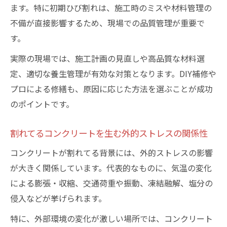
の欠陥
ます。特に初期ひび割れは、施工時のミスや材料管理の
長持ちの秘訣は正しい対処と割れの早期発見
不備が直接影響するため、現場での品質管理が重要で
コンクリート割れてる現象の早期発見が重
す。
要な理由
実際の現場では、施工計画の見直しや高品質な材料選
割れてるコンクリートを長持ちさせる補修
定、適切な養生管理が有効な対策となります。DIY補修や
のコツ
プロによる修繕も、原因に応じた方法を選ぶことが成功
早期対処で防ぐコンクリート割れてる再発
のポイントです。
リスク
割れてるコンクリートを生む外的ストレスの関係性
コンクリート割れてる場合の耐久性向上法
微生物によるコンクリート割れてる自己修
コンクリートが割れてる背景には、外的ストレスの影響
復技術
が大きく関係しています。代表的なものに、気温の変化
による膨張・収縮、交通荷重や振動、凍結融解、塩分の
侵入などが挙げられます。
特に、外部環境の変化が激しい場所では、コンクリート