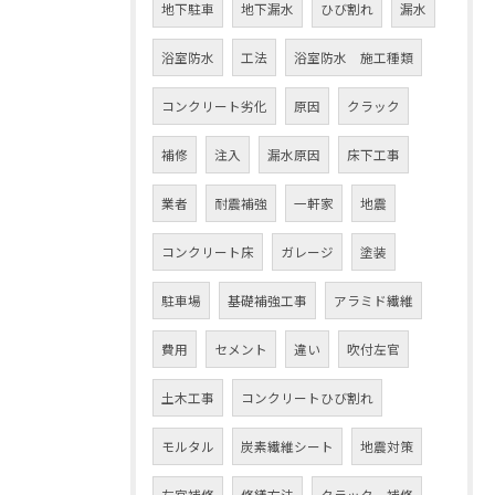
地下駐車
地下漏水
ひび割れ
漏水
浴室防水
工法
浴室防水 施工種類
コンクリート劣化
原因
クラック
補修
注入
漏水原因
床下工事
業者
耐震補強
一軒家
地震
コンクリート床
ガレージ
塗装
駐車場
基礎補強工事
アラミド繊維
費用
セメント
違い
吹付左官
土木工事
コンクリートひび割れ
モルタル
炭素繊維シート
地震対策