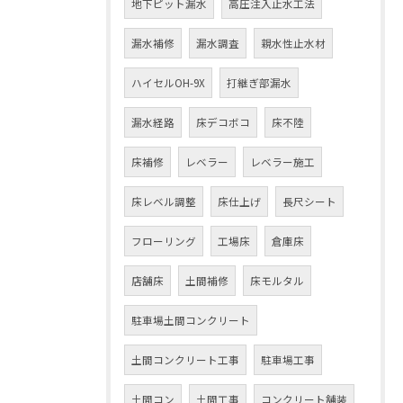
地下ピット漏水
高圧注入止水工法
漏水補修
漏水調査
親水性止水材
ハイセルOH-9X
打継ぎ部漏水
漏水経路
床デコボコ
床不陸
床補修
レベラー
レベラー施工
床レベル調整
床仕上げ
長尺シート
フローリング
工場床
倉庫床
店舗床
土間補修
床モルタル
駐車場土間コンクリート
土間コンクリート工事
駐車場工事
土間コン
土間工事
コンクリート舗装