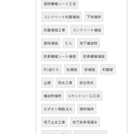
連続繊維シート工法
コンクリート耐震補強
下地補修
耐震補強工事
コンクリート補強
建物補強
ビル
地下構造物
炭素繊維シート補強
炭素繊維補強
RC造ビル
柱補強
梁補強
耐震壁
土間
防水工事
総合防水
構造物補修
Uカットシール工法
エポキシ樹脂注入
建物補修
地下止水工事
地下駐車場漏水