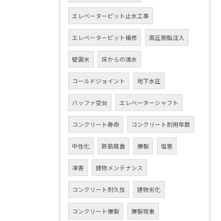
エレベーターピット止水工事
エレベーターピット補修
高圧樹脂注入
壁漏水
床からの湧水
コールドジョイント
地下水圧
バッファ受台
エレベーターシャフト
コンクリート寿命
コンクリート耐用年数
中性化
鉄筋腐食
爆裂
塩害
凍害
建物メンテナンス
コンクリート耐久性
建物劣化
コンクリート爆裂
爆裂現象