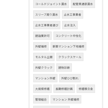
コールドジョイント漏水
配管貫通部漏水
スリーブ周り漏水
止水工事業者
止水工事業者選び
止水注入
建設業許可
コンクリート中性化
外壁補修
新築マンション下地補修
モルタル土間
クラックスケール
外壁クラック
建物診断
マンション外壁
外壁ひび割れ
大規模修繕
長期修繕計画
修繕積立金
管理組合
マンション 外壁補修