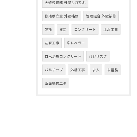
大規模修繕 外壁ひび割れ
修繕積立金 外壁補修
管理組合 外壁補修
欠損
東京
コンクリート
止水工事
左官工事
床レベラー
自己治癒コンクリート
バジリスク
バルチップ
外構工事
求人
未経験
断面補修工事