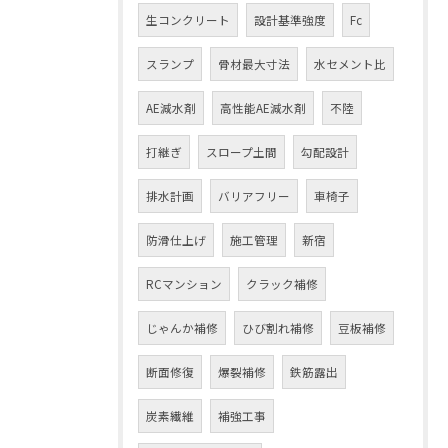
生コンクリート
設計基準強度
Fc
スランプ
骨材最大寸法
水セメント比
AE減水剤
高性能AE減水剤
不陸
打継ぎ
スロープ土間
勾配設計
排水計画
バリアフリー
車椅子
防滑仕上げ
施工管理
新宿
RCマンション
クラック補修
じゃんか補修
ひび割れ補修
豆板補修
断面修復
爆裂補修
鉄筋露出
炭素繊維
補強工事