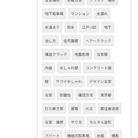
左官補修
修繕方法
クラック 補修
地下駐車場
マンション
水漏れ
水溜まり
防水
江戸川区
地下
治し方
住宅基礎
ヘアークラック
構造クラック
地震危険
左官壁
内装
おしゃれ壁
コンクリート調
壁
サウナおしゃれ
デザイン左官
左官
耐震性
確認方法
東京都
打ち継ぎ部
漏電
火災
居住者迷惑
左官 補修
やり方
モルタル造形
アパート
機械式駐車場
台風
横転