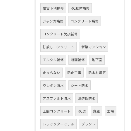
左官下地補修
RC躯体補修
ジャンカ補修
コンクリート補修
コンクリート欠損補修
打放しコンクリート
新築マンション
モルタル補修
断面補修
地下室
止まらない
防止工事
防水材選定
ウレタン防水
シート防水
アスファルト防水
浸透性防水
土間コンクリート
RC造
倉庫
工場
トラックターミナル
プラント