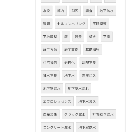
水没
都内
23区
調査
地下防水
種類
セルフレベリング
不陸調整
下地調整
床
段差
傾き
平滑
施工方法
施工事例
基礎補強
住宅補強
老朽化
勾配不良
排水不良
地下水
高圧注入
地下室漏水
地下室水漏れ
エフロレッセンス
地下水浸入
白華現象
クラック漏水
打ち継ぎ漏水
コンクリート漏水
地下室防水