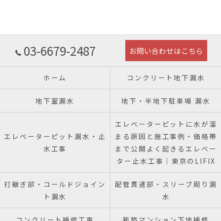
03-6679-2487
お問い合わせはこちら
ホーム
コンクリート地下漏水
地下室漏水
地下・半地下駐車場 漏水
エレベーターピットに水が溜
エレベーターピット漏水・止
まる原因と施工事例・価格帯
水工事
まで公開よく起きるエレベー
ター止水工事｜東京のLIFIX
打継ぎ部・コールドジョイン
配管貫通部・スリーブ周り漏
ト漏水
水
コンクリート補修工事
新築マンション下地補修