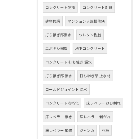
コンクリート欠損
コンクリート剥離
建物修繕
マンション大規模修繕
打ち継ぎ部漏水
ウレタン樹脂
エポキシ樹脂
地下コンクリート
コンクリート 打ち継ぎ 漏水
打ち継ぎ部 漏水
打ち継ぎ部 止水材
コールドジョイント 漏水
コンクリート老朽化
床レベラー ひび割れ
床レベラー 浮き
床レベラー 剥がれ
床レベラー 補修
ジャンカ
豆板