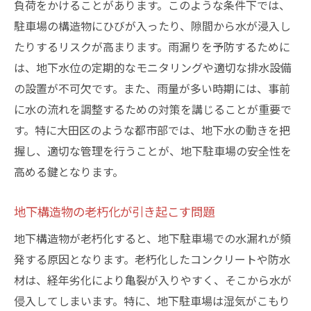
負荷をかけることがあります。このような条件下では、
専門家による定期点検の必要性
駐車場の構造物にひびが入ったり、隙間から水が浸入し
東京都大田区における地下駐車場の効果的なメ
たりするリスクが高まります。雨漏りを予防するために
ンテナンス法
は、地下水位の定期的なモニタリングや適切な排水設備
地域特有の課題を考慮したメンテナンス
の設置が不可欠です。また、雨量が多い時期には、事前
最新技術を活用した防水対策
に水の流れを調整するための対策を講じることが重要で
す。特に大田区のような都市部では、地下水の動きを把
コミュニティとの連携による効果的な対応
握し、適切な管理を行うことが、地下駐車場の安全性を
長期的な視点でのコスト管理
高める鍵となります。
小規模修繕の積極的な実施
メンテナンス記録の重要性
地下構造物の老朽化が引き起こす問題
雨量が多い東京都大田区で地下駐車場の水漏れ
地下構造物が老朽化すると、地下駐車場での水漏れが頻
を防ぐには
発する原因となります。老朽化したコンクリートや防水
雨水の効率的な排除方法
材は、経年劣化により亀裂が入りやすく、そこから水が
水位上昇時の緊急対策
侵入してしまいます。特に、地下駐車場は湿気がこもり