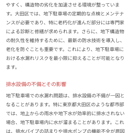
防水性能を高める施工方法
やすく、構造物の劣化を加速させる環境が整っていま
気象データを活用した予防策
す。大田区では、地下駐車場の定期的な点検とメンテナ
ンスが必要であり、特に老朽化が進んだ部分には専門家
雨量予測とメンテナンススケジュールの調
による診断と修繕が求められます。さらに、地下構造物
整
の耐久性を維持するために、最新の防水技術を導入し、
雨季と乾季のメンテナンスの違い
老化を防ぐことも重要です。これにより、地下駐車場に
地盤構造が地下駐車場の水漏れに与える影響を
おける水漏れリスクを最小限に抑えることが可能となり
探る
ます。
大田区の地盤特性とその影響
地盤調査の重要性
排水設備の不備とその影響
構造物に適した基礎設計
地下駐車場での水漏れ問題は、排水設備の不備が一因と
地盤沈下がもたらすリスク
なることがあります。特に東京都大田区のような都市部
改良工事の必要性とその方法
では、地上からの雨水や地下水が効率的に排水されない
地質学的データの活用法
場合、地下駐車場内に水が溜まることがあります。これ
は、排水パイプの詰まりや排水ポンプの機能不全が原因
頻繁な地震と地下駐車場の水漏れリスクをどう