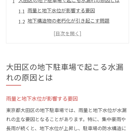
大田区の地下駐車場で起こる水漏れの原因とは
雨量と地下水位が影響する要因
地下構造物の老朽化が引き起こす問題
排水設備の不備とその影響
気候変動がもたらす新たなリスク
建築材料の劣化と水漏れの関係
過去の事例から学ぶ水漏れ原因
大田区の地下駐車場で起こる水漏
地下駐車場の水漏れを未然に防ぐためのポイン
れの原因とは
ト
定期的なメンテナンスの重要性
雨量と地下水位が影響する要因
防水工事のタイミングと方法
東京都大田区の地下駐車場では、雨量と地下水位が水漏
効果的な排水システムの導入
れの主な要因となることがあります。特に、集中豪雨や
使用する材料選びのポイント
長雨が続くと、地下水位が上昇し、駐車場の防水構造に
施工後の管理とトラブルシューティング