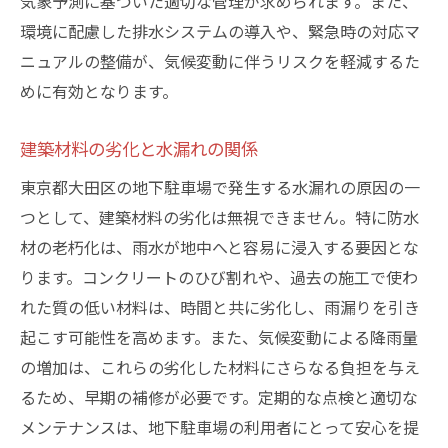
気象予測に基づいた適切な管理が求められます。また、
水没時の車両救出計画
環境に配慮した排水システムの導入や、緊急時の対応マ
オーナーへの情報提供とトレーニング
ニュアルの整備が、気候変動に伴うリスクを軽減するた
安心して利用できる地下駐車場を実現するため
めに有効となります。
の防水対策
建築材料の劣化と水漏れの関係
最新の防水技術とその応用
信頼できる防水資材の選び方
東京都大田区の地下駐車場で発生する水漏れの原因の一
防水工事の品質管理方法
つとして、建築材料の劣化は無視できません。特に防水
材の老朽化は、雨水が地中へと容易に浸入する要因とな
利用者の安心感を高めるための取り組み
ります。コンクリートのひび割れや、過去の施工で使わ
長期耐久性を考慮した防水設計
れた質の低い材料は、時間と共に劣化し、雨漏りを引き
継続的な防水性能評価と改善
起こす可能性を高めます。また、気候変動による降雨量
の増加は、これらの劣化した材料にさらなる負担を与え
るため、早期の補修が必要です。定期的な点検と適切な
メンテナンスは、地下駐車場の利用者にとって安心を提