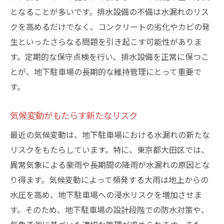
となることが多いです。排水設備の不備は水漏れのリス
対処するか
クを高めるだけでなく、コンクリートの劣化やカビの発
地震対策の基本と応用
生といったさらなる問題を引き起こす可能性がありま
耐震性を高めるための設計
す。定期的な保守点検を行い、排水設備を正常に保つこ
地震後の迅速な点検方法
とが、地下駐車場の長期的な維持管理にとって重要で
構造補強による水漏れ防止策
す。
過去の地震被害から学ぶ教訓
気候変動がもたらす新たなリスク
地震警報システムの導入
水漏れから車両を守るための地下駐車場の改善
最近の気候変動は、地下駐車場における水漏れの新たな
策
リスクをもたらしています。特に、東京都大田区では、
車両保護のための防水カバー
異常気象による豪雨や長期間の降雨が水漏れの原因とな
り得ます。気候変動によって頻発する大雨は地上からの
駐車場内の水勾配設計
水圧を高め、地下駐車場への浸水リスクを増加させま
駐車場への浸水経路の特定と対策
す。そのため、地下駐車場の設計段階での防水対策や、
車両への直接的な水害を防ぐ方法