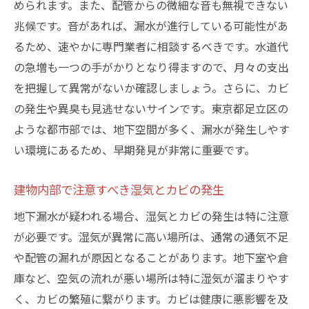
められます。また、配管からの微細な音も無視できない
性
兆候です。音があれば、漏水が進行している可能性があ
緊急対応が建物の被害を最小化する理由
るため、速やかに専門業者に相談するべきです。水道代
足立区での地下漏水対応に必要な地域情報
の急増も一つの手がかりとなり得ますので、月々の支出
迅速対応が求められる理由とその重要性
を把握して異常がないか確認しましょう。さらに、カビ
専門業者を選ぶ際に確認すべき実績と口コミの
の発生や異臭も見逃せないサインです。東京都足立区の
重要性
ような都市部では、地下空間が多く、漏水が発生しやす
過去の実績は信頼性の重要な指標
い環境にあるため、早期発見が非常に重要です。
口コミから見える業者の対応力と信頼度
建物内部で注意すべき湿気とカビの発生
実績を確認する際に注意すべきポイント
地下漏水が疑われる場合、湿気とカビの発生は特に注意
口コミを利用した業者選びの賢い方法
が必要です。湿気が異常に高い場所は、通常の通気不足
地域密着型業者の強みとその選び方
や配管の漏れが原因となることがあります。地下室や倉
信頼できる業者の選定基準とは
庫など、空気の流れが悪い場所は特に湿気が溜まりやす
緊急時に迅速対応が可能な専門業者の見極め方
く、カビの繁殖に繋がります。カビは健康に悪影響を及