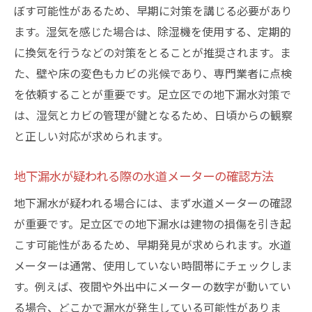
24時間対応可能な業者を選ぶメリット
ぼす可能性があるため、早期に対策を講じる必要があり
迅速な現場到着が可能な業者の特徴
ます。湿気を感じた場合は、除湿機を使用する、定期的
地域知識を持つ業者が持つ利点
に換気を行うなどの対策をとることが推奨されます。ま
緊急時対応力のある業者の見分け方
た、壁や床の変色もカビの兆候であり、専門業者に点検
を依頼することが重要です。足立区での地下漏水対策で
過去の対応実績で評価される業者の選び方
は、湿気とカビの管理が鍵となるため、日頃からの観察
信頼できる緊急対応業者の見極めポイント
と正しい対応が求められます。
地下漏水修理における最新技術とそのメリット
非破壊検査技術の進化とその利点
地下漏水が疑われる際の水道メーターの確認方法
最新の漏水修理技術が提供する効果
地下漏水が疑われる場合には、まず水道メーターの確認
高品質な修理を実現するための技術選び
が重要です。足立区での地下漏水は建物の損傷を引き起
技術革新による修理時間短縮のメリット
こす可能性があるため、早期発見が求められます。水道
環境に配慮した修理技術の重要性
メーターは通常、使用していない時間帯にチェックしま
最新技術を用いた漏水修理の成功事例
す。例えば、夜間や外出中にメーターの数字が動いてい
る場合、どこかで漏水が発生している可能性がありま
地域特性を考慮した地下漏水修理の具体例と成