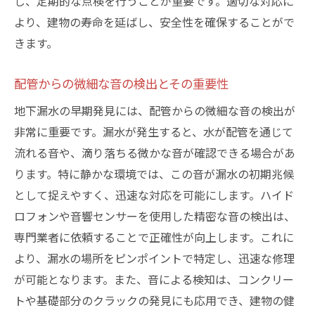
し、定期的な点検を行うことが重要です。適切な対応に
常時サポートが顧客に与える影響
より、建物の寿命を延ばし、安全性を確保することがで
信頼できる24時間体制業者の選び方
きます。
地下漏水被害を最小限に抑えるための専門的な
知識と対応策
配管からの微細な音の検出とその重要性
地下漏水の被害を抑えるための基本知識
地下漏水の早期発見には、配管からの微細な音の検出が
予防策として取り入れるべきポイント
非常に重要です。漏水が発生すると、水が配管を通じて
迅速な対応で被害を軽減する理由
流れる音や、滴り落ちる微かな音が確認できる場合があ
ります。特に静かな環境では、この音が漏水の初期兆候
専門的知識を活用した効果的な対応策
として捉えやすく、迅速な対応を可能にします。ハイド
被害拡大を防ぐための日常的な管理方法
ロフォンや音響センサーを使用した精密な音の検出は、
地下漏水に対する備えがもたらす平和
専門業者に依頼することで正確性が向上します。これに
より、漏水の場所をピンポイントで特定し、迅速な修理
が可能となります。また、音による検知は、コンクリー
トや基礎部分のクラックの発見にも応用でき、建物の健