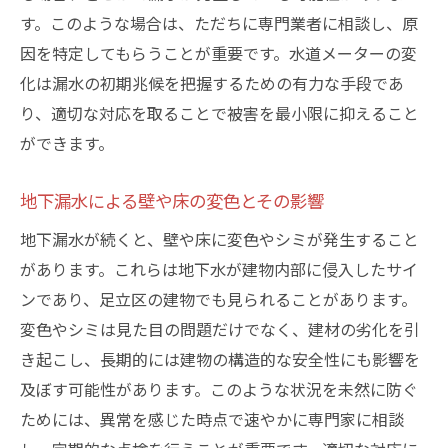
す。このような場合は、ただちに専門業者に相談し、原
功事例
因を特定してもらうことが重要です。水道メーターの変
足立区での特有の漏水修理事例
化は漏水の初期兆候を把握するための有力な手段であ
地域特性を理解した修理がもたらす効果
り、適切な対応を取ることで被害を最小限に抑えること
実際の修理事例から学ぶ成功のポイント
ができます。
特殊条件下での修理が求められる理由
地域密着型修理の成功事例を紹介
地下漏水による壁や床の変色とその影響
地域特性が修理方法に与える影響
地下漏水が続くと、壁や床に変色やシミが発生すること
24時間体制の専門業者が提供する安心と信頼の
があります。これらは地下水が建物内部に侵入したサイ
理由
ンであり、足立区の建物でも見られることがあります。
24時間体制がもたらす安心感
変色やシミは見た目の問題だけでなく、建材の劣化を引
き起こし、長期的には建物の構造的な安全性にも影響を
緊急対応力と信頼性の関係
及ぼす可能性があります。このような状況を未然に防ぐ
業者の体制が信頼性を生む理由
ためには、異常を感じた時点で速やかに専門家に相談
迅速なサービス提供が可能な体制とは