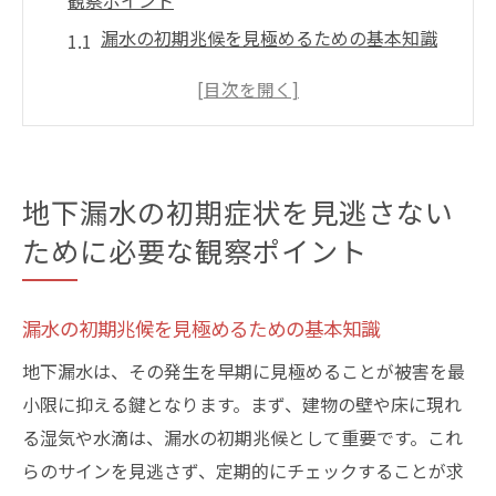
観察ポイント
漏水の初期兆候を見極めるための基本知識
建物内部で注意すべき湿気とカビの発生
地下漏水が疑われる際の水道メーターの確
認方法
地下漏水による壁や床の変色とその影響
地下漏水の初期症状を見逃さない
配管からの微細な音の検出とその重要性
ために必要な観察ポイント
定期的な点検が地下漏水の早期発見につな
がる理由
漏水の初期兆候を見極めるための基本知識
東京都足立区での地下漏水緊急対応手順とその
重要性
地下漏水は、その発生を早期に見極めることが被害を最
緊急時に迅速に行動するための準備リスト
小限に抑える鍵となります。まず、建物の壁や床に現れ
る湿気や水滴は、漏水の初期兆候として重要です。これ
漏水箇所を特定するための初動対応策
らのサインを見逃さず、定期的にチェックすることが求
専門業者への連絡と的確な情報提供の必要