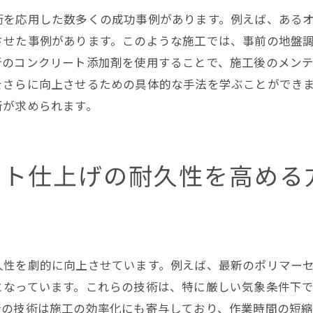
千代田区での使用実績から学ぶ
術を応用した数多くの成功事例があります。例えば、ある
させた事例があります。このような施工では、事前の地盤
実践的なコンクリート仕上げのテクニックを磨く方法
新のコンクリート添加剤を使用することで、施工後のメン
実地研修でスキルを向上させる
をさらに向上させるための具体的な手法を学ぶことができ
技能者ネットワークを活用する
新が求められます。
フィードバックを活かしたスキルアップ
最新技術を取り入れるための学習方法
実践を通じた知識の深化
ート仕上げの耐久性を高める
千代田区での研修やセミナー情報
技能者が知るべきコンクリート仕上げの今後の展望
未来を見据えた技術革新の方向性
環境に優しいコンクリート技術の可能性
久性を劇的に向上させています。例えば、最新のポリマー
デジタル化がもたらす施工の変革
となっています。これらの技術は、特に厳しい気象条件下
新の技術は施工の効率化にも寄与しており、作業時間の短縮
地域社会との関わり方の新しい形