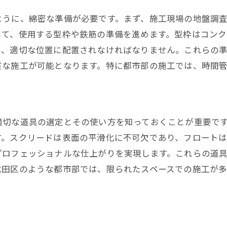
千代田区の職人が注目するコンクリートの最新トレンド
ように、綿密な準備が必要です。まず、施工現場の地盤調
最近のトレンドを反映したコンクリートデザイン
して、使用する型枠や鉄筋の準備を進めます。型枠はコン
エコフレンドリーな材料とその使用法
て、適切な位置に配置されなければなりません。これらの
デジタル技術を活用した施工方法
質な施工が可能となります。特に都市部の施工では、時間
地域に根ざしたデザインとスタイル
トレンドに影響する外部要因
千代田区の事例から見る最新トレンド
適切な道具の選定とその使い方を知っておくことが重要で
コンクリート仕上げに欠かせない最新技術の選び方
す。スクリードは表面の平滑化に不可欠であり、フロート
選定基準としての耐久性と美観
プロフェッショナルな仕上がりを実現します。これらの道
施工現場に適した技術の選び方
代田区のような都市部では、限られたスペースでの施工が
コストパフォーマンスの考慮点
長期的な視点での技術評価
選定後の技術活用と評価方法