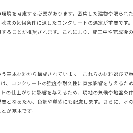
安全第一：作業時の基本ルール
市環境を考慮する必要があります。密集した建物や限られ
施工中に発生しやすいトラブルと対策
、地域の気候条件に適したコンクリートの選定が重要です
気候条件が仕上げに与える影響
用することが推奨されます。これにより、施工中や完成後
工具と材料の適切な使用法
施工中の品質管理ポイント
作業効率を高めるためのヒント
スムーズなコンクリート施工を実現するための準備
いう基本材料から構成されています。これらの材料選びで
施工前の詳細な計画立案
トは、コンクリートの強度や耐久性に直接影響を与えるた
必要な材料と工具のチェックリスト
ートの仕上がりに影響を与えるため、現地の気候や地盤条
スケジュール管理と効率的な作業手順
重要となるため、色調や質感にも配慮します。さらに、水
施工チームの役割分担と協力体制
ことが基本です。
予測される課題とその事前対策
千代田区特有の条件への備え