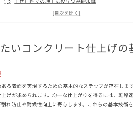
千代田区での施工に役立つ基礎知識
コンクリートの基本材料とその選び方
施工前に知っておくべき準備作業
仕上げに必要な道具とその使い方
千代田区での基本技術の活用事例
きたいコンクリート仕上げの
最新技術でコンクリート仕上げの耐久性を高める方法
最新技術が耐久性に与える影響
要
耐久性を向上させるコンクリート材料
千代田区で採用されている最新技術
のある表面を実現するための基本的なステップが存在しま
技術革新がもたらす長期的なメリット
仕上げが求められます。均一な仕上がりを得るには、乾燥
び割れ防止や耐候性向上に寄与します。これらの基本技術
耐久性を高めるためのメンテナンス方法
施工後の耐久性確認と評価
コンクリート仕上げ作業中に注意すべきポイントとは