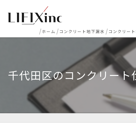
ホーム
コンクリート地下漏水
コンクリート
地下室漏水
新築マンシ
地下・半地下駐車場 漏水
コンクリー
千代田区のコンクリート
エレベーターピット漏水・止水工事
床レベラー
打継ぎ部・コールドジョイント漏水
土間コンク
配管貫通部・スリーブ周り漏水