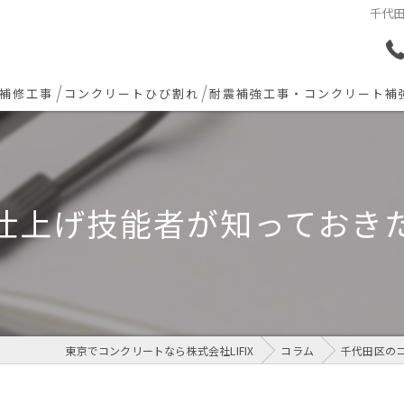
千代
補修工事
コンクリートひび割れ
耐震補強工事・コンクリート補
ョン下地補修
炭素繊維シート補強工法
ト欠損 色合わせ補修
仕上げ技能者が知っておき
工事(セルフレベリング)
リート・土間モルタル工事
東京でコンクリートなら株式会社LIFIX
コラム
千代田区の