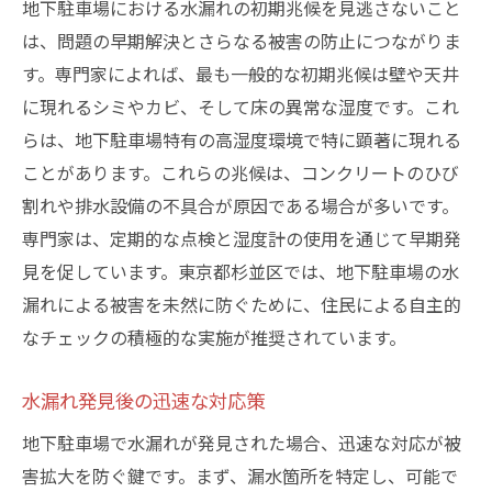
地下駐車場における水漏れの初期兆候を見逃さないこと
地域特性を考慮した予防策
は、問題の早期解決とさらなる被害の防止につながりま
予防のための住民意識改革
す。専門家によれば、最も一般的な初期兆候は壁や天井
地下駐車場の水漏れ修理費用を抑えるための賢
に現れるシミやカビ、そして床の異常な湿度です。これ
い選択
らは、地下駐車場特有の高湿度環境で特に顕著に現れる
修理費用を抑えるための事前準備
ことがあります。これらの兆候は、コンクリートのひび
コスト削減に繋がる業者の選び方
割れや排水設備の不具合が原因である場合が多いです。
DIYによる修理法とそのリスク
専門家は、定期的な点検と湿度計の使用を通じて早期発
見を促しています。東京都杉並区では、地下駐車場の水
費用対効果の高い修理方法
漏れによる被害を未然に防ぐために、住民による自主的
長期的視点でのコスト削減計画
なチェックの積極的な実施が推奨されています。
助成金や補助金の活用法
水漏れ発見後の迅速な対応策
地下駐車場で水漏れが発見された場合、迅速な対応が被
害拡大を防ぐ鍵です。まず、漏水箇所を特定し、可能で