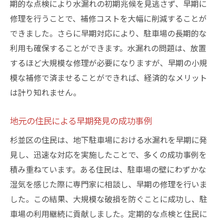
期的な点検により水漏れの初期兆候を見逃さず、早期に
雨水侵入を防ぐための効果的な対策
修理を行うことで、補修コストを大幅に削減することが
地盤の状態が水漏れに与える影響
できました。さらに早期対応により、駐車場の長期的な
専門家による水漏れ診断の必要性
利用も確保することができます。水漏れの問題は、放置
水漏れから車両を守る地下駐車場のメンテナン
するほど大規模な修理が必要になりますが、早期の小規
ス法
模な補修で済ませることができれば、経済的なメリット
定期メンテナンスの重要性
は計り知れません。
プロに依頼することで得られる安心感
地元の住民による早期発見の成功事例
メンテナンス計画の立て方
杉並区の住民は、地下駐車場における水漏れを早期に発
車両保護のための防水シートの活用法
見し、迅速な対応を実施したことで、多くの成功事例を
水漏れに強い駐車場の作り方
積み重ねています。ある住民は、駐車場の壁にわずかな
駐車場オーナーが行うべき日常管理
湿気を感じた際に専門家に相談し、早期の修理を行いま
水漏れ問題を未然に防ぐ杉並区での地下駐車場
した。この結果、大規模な破損を防ぐことに成功し、駐
点検方法
車場の利用継続に貢献しました。定期的な点検と住民に