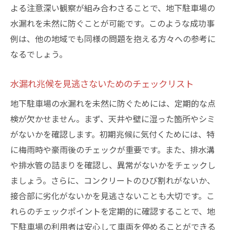
点検の頻度とその理由
よる注意深い観察が組み合わさることで、地下駐車場の
適切な点検方法とその流れ
水漏れを未然に防ぐことが可能です。このような成功事
点検に必要な道具と技術
例は、他の地域でも同様の問題を抱える方々への参考に
住民参加型の点検活動のメリット
なるでしょう。
点検結果を活かした改善策
水漏れ兆候を見逃さないためのチェックリスト
専門家による点検サービスの選び方
地下駐車場の水漏れを未然に防ぐためには、定期的な点
地下駐車場の水漏れがもたらす影響とその対策
検が欠かせません。まず、天井や壁に湿った箇所やシミ
駐車場の構造への影響
がないかを確認します。初期兆候に気付くためには、特
車両へのダメージとその対応法
に梅雨時や豪雨後のチェックが重要です。また、排水溝
水漏れが引き起こす経済的損失
や排水管の詰まりを確認し、異常がないかをチェックし
修理コストを抑えるための対策
ましょう。さらに、コンクリートのひび割れがないか、
影響を最小限に抑えるための即効性のある
接合部に劣化がないかを見逃さないことも大切です。こ
方法
れらのチェックポイントを定期的に確認することで、地
水漏れの影響を回避するための予防策
下駐車場の利用者は安心して車両を停めることができる