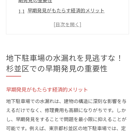
期発見の重要性
早期発見がもたらす経済的メリット
地元の住民による早期発見の成功事例
水漏れ兆候を見逃さないためのチェックリ
スト
水漏れの早期発見が駐車場構造に与える影
地下駐車場の水漏れを見逃すな！
響
杉並区での早期発見の重要性
専門家が解説する水漏れの初期兆候
水漏れ発見後の迅速な対応策
早期発見がもたらす経済的メリット
地下駐車場を守る具体策杉並区での水漏れの原
因と予防法
地下駐車場での水漏れは、建物の構造に深刻な影響を与
水漏れの主要原因を突き止める
えるだけでなく、修理費用も高額になりがちです。しか
し、早期発見をすることで問題を最小限に抑えることが
地下駐車場の防水工事の種類とその効果
可能です。例えば、東京都杉並区の地下駐車場では、定
日常点検での水漏れ予防法