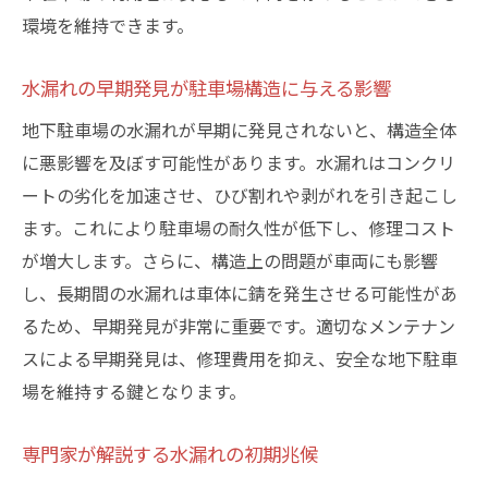
環境を維持できます。
杉並区の地下駐車場での水漏れ修理の最新技術
最新の防水技術とその効果
水漏れの早期発見が駐車場構造に与える影響
実際に行われた修理事例とその成果
地下駐車場の水漏れが早期に発見されないと、構造全体
革新的な修理方法の紹介
に悪影響を及ぼす可能性があります。水漏れはコンクリ
技術革新がもたらす修理時間の短縮
ートの劣化を加速させ、ひび割れや剥がれを引き起こし
環境に配慮した修理技術
ます。これにより駐車場の耐久性が低下し、修理コスト
修理技術の選び方とそのポイント
が増大します。さらに、構造上の問題が車両にも影響
地下駐車場の安全性を高める水漏れ予防の新常
し、長期間の水漏れは車体に錆を発生させる可能性があ
識
るため、早期発見が非常に重要です。適切なメンテナン
日常的に取り入れるべき新常識
スによる早期発見は、修理費用を抑え、安全な地下駐車
場を維持する鍵となります。
技術進化による新しい予防策
具体的な予防策の導入事例
専門家が解説する水漏れの初期兆候
新常識に基づいた防水材の選び方