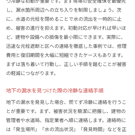
つ冷静な初動が重要です。まず現場の安全確保を最優先
指定業者と東京都水道局のサポート活用術
し、漏水箇所周辺への立ち入りを制限しましょう。次
修繕報告書や漏水証明書の取得ポイント解
に、水道の元栓を閉めることで水の流出を一時的に止
説
め、被害の進行を抑えます。初動対応が早ければ早いほ
地下漏水修理の流れと費用目安の把握方法
ど、建物や設備への損傷を最小限にできます。実際に、
水道局メンテナンスセンター活用の利点
迅速な元栓遮断と区への連絡を徹底した事例では、修理
緊急時に役立つ地下漏水対策の知恵
費用と復旧期間を大幅に短縮できたケースもあります。
まずは落ち着いて行動し、正しい手順を踏むことが被害
緊急時こそ知るべき地下漏水対応の基本
の軽減につながります。
地下漏水の早期発見に役立つセルフチェッ
ク
地下の漏水を見つけた際の冷静な連絡手順
水道局と連携した迅速な漏水トラブル解決
地下の漏水を発見した場合、慌てず冷静に連絡を行うこ
策
とが重要です。まず、被害状況を簡潔に把握し、建物の
漏水調査依頼時に準備すべきポイントとは
管理者や水道局、指定業者へ順に連絡します。連絡時に
地下漏水時の応急処置と安全な暮らし方
は「発生場所」「水の流出状況」「発見時間」などを正
トラブル発生前にできる簡単な予防策