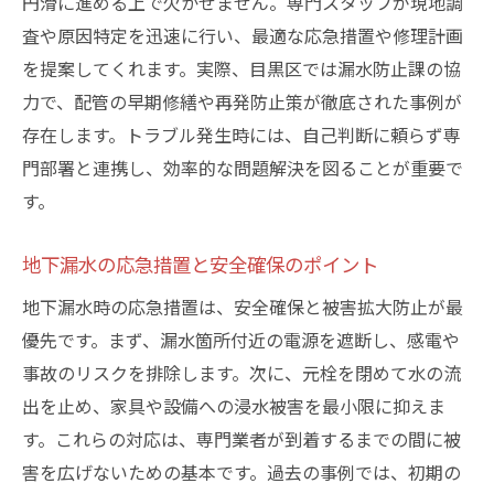
円滑に進める上で欠かせません。専門スタッフが現地調
水道局メンテナンスセンター利用の利点と
査や原因特定を迅速に行い、最適な応急措置や修理計画
は
を提案してくれます。実際、目黒区では漏水防止課の協
漏水証明書や報告書の管理と活用方法
力で、配管の早期修繕や再発防止策が徹底された事例が
トラブル再発防止のための相談先まとめ
存在します。トラブル発生時には、自己判断に頼らず専
地下漏水のアフターケアで安心維持を実現
門部署と連携し、効率的な問題解決を図ることが重要で
地下漏水を防ぐ日頃のメンテナンス方法
す。
地下漏水を未然に防ぐ定期点検のすすめ
地下漏水の応急措置と安全確保のポイント
セルフチェックでできる地下漏水予防法
水道局のメンテナンス情報を活用する方法
地下漏水時の応急措置は、安全確保と被害拡大防止が最
優先です。まず、漏水箇所付近の電源を遮断し、感電や
漏水防止課と連携した効果的な対策例
事故のリスクを排除します。次に、元栓を閉めて水の流
地下の湿気や配管の異常サインに注意を
出を止め、家具や設備への浸水被害を最小限に抑えま
安心の暮らしを守る日頃の漏水対策習慣
す。これらの対応は、専門業者が到着するまでの間に被
害を広げないための基本です。過去の事例では、初期の