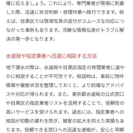
確に伝えましょう。これにより、専門業者が現場に到着
漏水トラブルには水道局の窓口も活用を
した際、迅速に状況判断・修理作業へ移行できます。例
地下漏水時に頼れる水道局のサポート内容
えば、目黒区では現場写真の送付がスムーズな対応につ
水道局メンテナンスセンターの相談活用法
ながった事例もあります。冷静な情報伝達がトラブル解
決の第一歩となります。
漏水証明書取得の流れと申請時の注意点
目黒区で水道局指定業者を探すコツ解説
水道局や指定業者へ迅速に相談する方法
東京都水道局への修繕報告の重要ポイント
地下漏水の際は、水道局や目黒区指定の修理業者に速や
地下漏水トラブル時の正しい連絡先まとめ
かに相談することが不可欠です。相談時は、事前に物件
信頼できる修理業者選びのチェックポイント
情報や被害状況を整理しておくと、より的確なアドバイ
地下漏水修理で大切な業者選定基準を解説
スや対応が得られます。また、東京都水道局の公式窓口
口コミや実績から地下漏水業者を見極める
や目黒区の指定業者リストを活用することで、信頼性の
東京都水道局指定かどうかの確認方法とは
高いサービスを受けられます。過去には、指定業者への
アフターサポートが充実した業者の特徴
相談が初動の遅れを防ぎ、被害の拡大を抑えた実績もあ
ります。信頼できる窓口への迅速な連絡が、安心と早期
漏水修理依頼時のトラブル回避ポイント