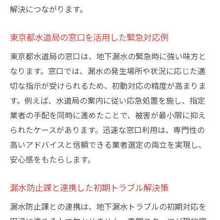
解決につながります。
地下漏水対応で評判の業者選びのコツ
地下の漏水原因と修理の流れを徹底解説
東京都水道局の窓口を活用した緊急対応例
地下漏水の主な発生原因と見極め方を紹介
東京都水道局の窓口は、地下漏水の緊急時に強い味方と
修理の流れと水道局との連携ポイント解説
なります。窓口では、漏水の発生場所や状況に応じた適
漏水調査から修繕報告書提出までの流れ
切な指示が受けられるため、初動対応の精度が高まりま
目黒区で実施される標準的な修理手順例
す。例えば、水道局の案内に従い応急処置を施し、指定
地下漏水原因別の適切な修理方法を解説
業者の手配を同時に進めたことで、被害が最小限に抑え
水が出ない場合の緊急対応策もあわせて紹
られたケースがあります。迅速な窓口利用は、専門性の
介
高いアドバイスと信頼できる業者選定の両立を実現し、
安心感をもたらします。
アフターサポートが充実する対応のコツ
地下漏水修理後の保証とサポートを確認す
漏水防止課と連携した初期トラブル解決策
る
漏水防止課との連携は、地下漏水トラブルの初期対応を
修理後も安心できる業者の選び方を伝授