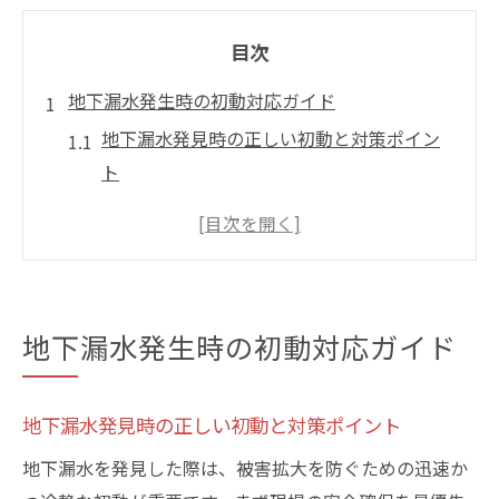
目次
地下漏水発生時の初動対応ガイド
地下漏水発見時の正しい初動と対策ポイン
ト
地下の漏水を見つけた際の冷静な連絡手順
水道局や指定業者へ迅速に相談する方法
東京都水道局の窓口を活用した緊急対応例
漏水防止課と連携した初期トラブル解決策
地下漏水発生時の初動対応ガイド
地下漏水の応急措置と安全確保のポイント
東京都目黒区で安心の地下漏水修理法
地下漏水発見時の正しい初動と対策ポイント
地下漏水修理で信頼される業者選びの基準
地下漏水を発見した際は、被害拡大を防ぐための迅速か
目黒区で安心できる地下漏水対策の進め方