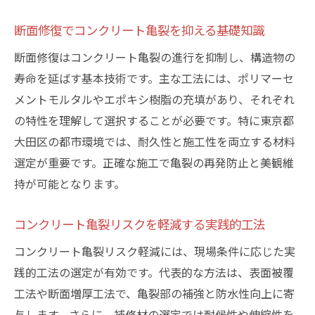
地域特性を踏まえたコンクリート亀裂対策
断面修復でコンクリート亀裂を抑える基礎知識
コンクリート亀裂修復で信頼される施工法
とは
断面修復はコンクリート亀裂の進行を抑制し、構造物の
大田区で活用されるコンクリート亀裂補修
寿命を延ばす基本技術です。主な工法には、ポリマーセ
事例
メントモルタルやエポキシ樹脂の充填があり、それぞれ
の特性を理解して選択することが必要です。特に東京都
コンクリート亀裂対策に必要な現場調査法
大田区の都市環境では、耐久性と施工性を両立する材料
亀裂対策なら断面修復が選ばれる理由とは
選定が重要です。正確な施工で亀裂の再発防止と美観維
断面修復がコンクリート亀裂対策に強い理
持が可能となります。
由
コンクリート亀裂防止へ断面修復が有効な
コンクリート亀裂リスクを軽減する実践的工法
場面
コンクリート亀裂リスク軽減には、現場条件に応じた実
コンクリート亀裂抑制に断面修復が最適な
践的工法の選定が有効です。代表的な方法は、表面被覆
理由
工法や断面増厚工法で、亀裂部の補強と防水性向上に寄
断面修復によるコンクリート亀裂長期防止
与します。さらに、補修材の選定では耐候性や伸縮性を