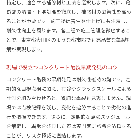
コンクリート亀裂の原因と修復の最新知識
特定し、適合する補修材と工法を選択します。次に、亀
コンクリート亀裂が発生する主な原因とは
裂部の清掃・下地処理を徹底し、補修材の密着性を高め
何か
ることが重要です。施工後は養生や仕上げにも注意し、
耐久性向上を図ります。各工程で施工管理を徹底するこ
最新のコンクリート亀裂修復技術の特徴
とで、東京都大田区のような都市部でも高品質な亀裂対
コンクリート亀裂を見抜く診断ポイントま
策が実現します。
とめ
コンクリート亀裂と断面修復の最前線事情
現場で役立つコンクリート亀裂早期発見のコツ
コンクリート亀裂再発を防ぐ修復の秘策
コンクリート亀裂の早期発見は耐久性維持の鍵です。定
施工現場でのコンクリート亀裂対策事例
期的な目視点検に加え、打診やクラックスケールによる
東京都大田区で求められるコンクリート補修技
計測を組み合わせると、微細な亀裂も見逃しません。現
術
場では点検記録を残し、変化を追跡することで劣化の進
都市部に適したコンクリート亀裂補修技術
行を把握できます。さらに、定期的な点検スケジュール
コンクリート亀裂補修に強い業者選びのポ
を策定し、異常を発見した際は専門家に診断を依頼する
イント
ことが、リスク軽減に直結します。