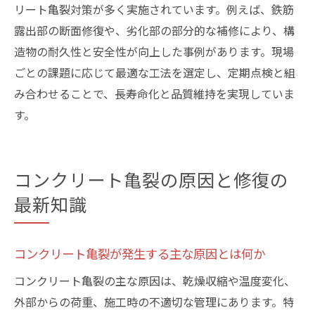
リート亀裂対策が多く実施されています。例えば、鉄筋
コンクリート亀裂補修後の耐久性確認ポイ
露出部の断面修復や、劣化部の部分的な補修により、構
ント
造物の耐久性と安全性が向上した事例があります。現場
コンクリート亀裂防止と耐久性両立の実践
ごとの課題に応じて最適な工法を選定し、定期点検と組
事例
み合わせることで、長寿命化と品質維持を実現していま
劣化したコンクリートの寿命を延ばす秘訣
す。
コンクリート亀裂補修で寿命を延ばす実践
法
コンクリート亀裂から守るメンテナンス習
コンクリート亀裂の原因と修復の
慣
最新知識
コンクリート亀裂を防いで長寿命化を実現
する方法
コンクリート亀裂が発生する主な原因とは何か
コンクリート亀裂対策が寿命に与える影響
コンクリート亀裂の主な原因は、乾燥収縮や温度変化、
とは
外部からの荷重、施工時の不適切な管理にあります。特
寿命延長を目指すコンクリート亀裂補修の