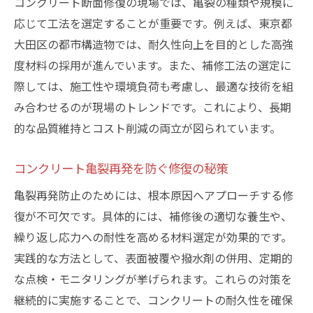
コンクリート断面修復の現場では、亀裂の種類や規模に
持術
応じて工法を選定することが重要です。例えば、東京都
大田区の都市構造物では、耐久性向上を目的とした高強
度材料の採用が進んでいます。また、補修工法の選定に
際しては、施工性や環境負荷も考慮し、最適な技術を組
み合わせるのが現場のトレンドです。これにより、長期
的な品質維持とコスト削減の両立が図られています。
コンクリート亀裂再発を防ぐ修復の秘策
亀裂再発防止のためには、根本原因へアプローチする修
復が不可欠です。具体的には、補修後の適切な養生や、
繰り返し応力への耐性を高める材料選定が効果的です。
実践的な方法として、表面被覆や撥水剤の併用、定期的
な点検・モニタリングが挙げられます。これらの対策を
継続的に実施することで、コンクリートの耐久性を確保