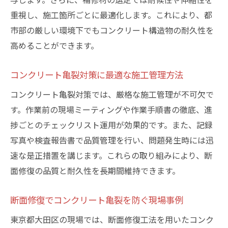
策
重視し、施工箇所ごとに最適化します。これにより、都
コンクリート亀裂改善で断面修復が選ばれ
市部の厳しい環境下でもコンクリート構造物の耐久性を
る背景
高めることができます。
亀裂対策の最適解は断面修復工法なのか
コンクリート亀裂対策に最適な施工管理方法
耐久性向上を目指すコンクリート断面修復の要
点
コンクリート亀裂対策では、厳格な施工管理が不可欠で
コンクリート亀裂抑制と耐久性向上の基本
す。作業前の現場ミーティングや作業手順書の徹底、進
戦略
捗ごとのチェックリスト運用が効果的です。また、記録
写真や検査報告書で品質管理を行い、問題発生時には迅
断面修復でコンクリート亀裂再発を防ぐ工
速な是正措置を講じます。これらの取り組みにより、断
夫
面修復の品質と耐久性を長期間維持できます。
コンクリート亀裂と耐久性の関係を正しく
理解
断面修復でコンクリート亀裂を防ぐ現場事例
耐久性重視のコンクリート亀裂修復手法の
東京都大田区の現場では、断面修復工法を用いたコンク
選び方