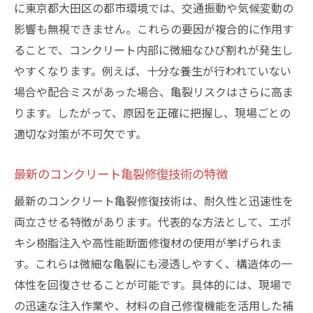
に東京都大田区の都市環境では、交通振動や気候変動の
極意
影響も無視できません。これらの要因が複合的に作用す
コンクリート亀裂問題に強い維持管理ポイ
ることで、コンクリート内部に微細なひび割れが発生し
ント
やすくなります。例えば、十分な養生が行われていない
コンクリート亀裂修復の材料選びと工法比較
場合や配合ミスがあった場合、亀裂リスクはさらに高ま
コンクリート亀裂修復に適した材料の選定
ります。したがって、原因を正確に把握し、現場ごとの
基準
適切な対策が不可欠です。
コンクリート亀裂対応の工法特徴と比較ポ
イント
最新のコンクリート亀裂修復技術の特徴
コンクリート亀裂補修材と工法の最適な組
最新のコンクリート亀裂修復技術は、耐久性と迅速性を
み合わせ
両立させる特徴があります。代表的な方法として、エポ
コンクリート亀裂修復で注意したい材料の
キシ樹脂注入や高性能断面修復材の使用が挙げられま
特性
す。これらは微細な亀裂にも浸透しやすく、構造体の一
体性を回復させることが可能です。具体的には、現場で
断面修復に使うコンクリート亀裂補修材の
の迅速な注入作業や、材料の自己修復機能を活用した補
違い