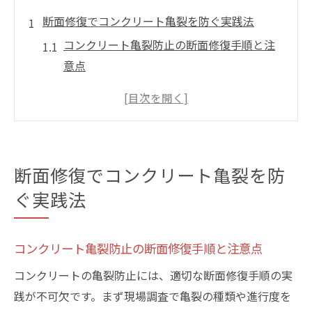
断面修復でコンクリート亀裂を防ぐ実践法
コンクリート亀裂防止の断面修復手順と注
意点
現場で役立つコンクリート亀裂早期発見の
コツ
断面修復でコンクリート亀裂を抑える基礎
知識
断面修復でコンクリート亀裂を防
コンクリート亀裂リスクを軽減する実践的
ぐ実践法
工法
コンクリート亀裂対策に最適な施工管理方
法
コンクリート亀裂防止の断面修復手順と注意点
断面修復でコンクリート亀裂を防ぐ現場事
コンクリートの亀裂防止には、適切な断面修復手順の実
例
践が不可欠です。まず現場調査で亀裂の種類や進行度を