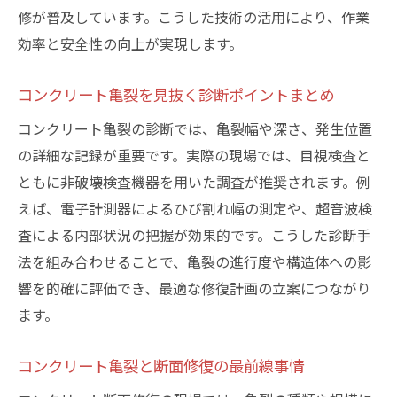
修が普及しています。こうした技術の活用により、作業
コンクリート亀裂修復工法の選び方を徹底
効率と安全性の向上が実現します。
解説
安心と品質を両立するコンクリート補修の極意
コンクリート亀裂を見抜く診断ポイントまとめ
コンクリート亀裂対策で安心を実現する方
コンクリート亀裂の診断では、亀裂幅や深さ、発生位置
法
の詳細な記録が重要です。実際の現場では、目視検査と
品質重視のコンクリート亀裂補修マネジメ
ともに非破壊検査機器を用いた調査が推奨されます。例
ント
えば、電子計測器によるひび割れ幅の測定や、超音波検
コンクリート亀裂補修で信頼性と品質を高
査による内部状況の把握が効果的です。こうした診断手
める工夫
法を組み合わせることで、亀裂の進行度や構造体への影
コンクリート亀裂から守る安心の維持管理
響を的確に評価でき、最適な修復計画の立案につながり
ポイント
ます。
コンクリート亀裂補修で重視すべき品質管
理基準
コンクリート亀裂と断面修復の最前線事情
コンクリート亀裂補修のプロが語る品質保