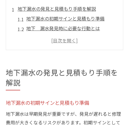
地下漏水の発見と見積もり手順を解説
地下漏水の初期サインと見積もり準備
地下 漏水発見時に必要な行動とは
見積もり依頼前に確認したい地下漏水の症
状
正確な見積もりを得るための地下漏水調査
法
地下漏水の発見と見積もり手順を
地下漏水見積もりで失敗しない重要ポイン
解説
ト
漏水調査が必要なサインと対策の流れ
地下漏水の初期サインと見積もり準備
地下漏水を疑うべき代表的なサインとは
地下 漏水調査の基本的な流れを解説
地下漏水は早期発見が重要ですが、発見が遅れると修理
費用が大きくなるリスクがあります。初期サインとして
調査が必要な地下漏水の兆候と対策方法