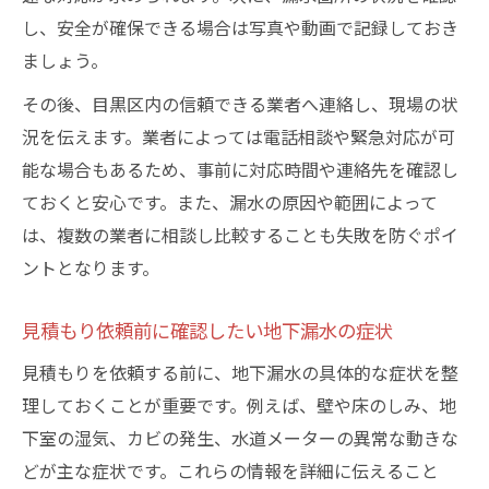
し、安全が確保できる場合は写真や動画で記録しておき
地下漏水見積もりを複数取得するメリット
ましょう。
費用の違いが生まれる地下漏水修理の要因
その後、目黒区内の信頼できる業者へ連絡し、現場の状
地下漏水見積もりでよくあるトラブル例
況を伝えます。業者によっては電話相談や緊急対応が可
トラブル回避に役立つ調査の進め方
能な場合もあるため、事前に対応時間や連絡先を確認し
地下漏水調査でトラブルを防ぐ事前準備
ておくと安心です。また、漏水の原因や範囲によって
地下 漏水調査時に注意したいポイント
は、複数の業者に相談し比較することも失敗を防ぐポイ
調査中に発覚しやすい地下漏水の落とし穴
ントとなります。
地下漏水調査で確認すべき費用と範囲
調査後に役立つ地下漏水修理の進め方
見積もり依頼前に確認したい地下漏水の症状
迅速解決を目指す地下漏水相談ポイント
見積もりを依頼する前に、地下漏水の具体的な症状を整
地下漏水相談時に伝えるべき情報まとめ
理しておくことが重要です。例えば、壁や床のしみ、地
下室の湿気、カビの発生、水道メーターの異常な動きな
地下 漏水のトラブル相談のタイミング
どが主な症状です。これらの情報を詳細に伝えること
迅速な地下漏水対処を叶える相談方法