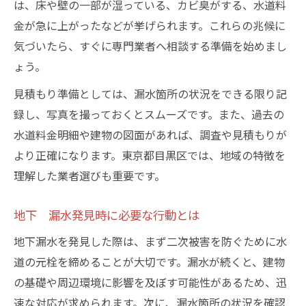
は、床や壁の一部が湿っている、カビ臭がする、水道料
地下漏水発見後の適切な初期対応のポイン
金が急に上がったなどが挙げられます。これらの兆候に
ト
気づいたら、すぐに専門業者へ相談する準備を始めまし
漏水調査の依頼を決める判断基準とは
ょう。
安心できる地下漏水修理依頼の極意
見積もり準備としては、漏水箇所の状況をできる限り記
地下漏水修理で信頼できる依頼先の見極め
録し、写真を撮っておくとスムーズです。また、過去の
方
水道料金明細や建物の図面があれば、調査や見積もりが
地下 漏水修理前に確認すべき事前準備
より正確になります。東京都目黒区では、地域の特徴を
安心できる地下漏水修理業者の選び方
理解した業者選びも重要です。
見積もり内容で判断する地下漏水修理の質
地下漏水修理依頼の際に役立つ質問集
地下 漏水発見時に必要な行動とは
費用で失敗しないための見積もり比較法
地下漏水を発見した際は、まず二次被害を防ぐために水
地下漏水見積もりの比較で重視すべき点
道の元栓を締めることが大切です。漏水が続くと、建物
地下 漏水費用の内訳を正しく読み解く方
の基礎や周辺環境に影響を及ぼす可能性があるため、迅
法
速な対応が求められます。次に、漏水箇所の状況を確認