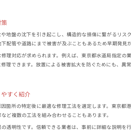
漏水音や床の異常を感じたときの初期対応
地下漏水の兆候を見逃さないチェックポイント
対策
東京都水道局メンテナンスセンターへの相談方法
専門業者に依頼する前にできる下準備とは
食や地盤の沈下を引き起こし、構造的な損傷に繋がるリス
修理範囲や費用の目安を知って安心の対策を
地下配管や道路にまで被害が及ぶこともあるため早期発見
地下漏水修理の範囲と費用負担の考え方
な修理対応が求められます。例えば、東京都水道局指定の
宅内と宅外で異なる地下漏水修理の対応法
に修理できます。放置による被害拡大を防ぐためにも、異
水道管の破裂時に費用負担が変わるケース
費用減免申請の流れと東京都水道局のサポート
りやすく紹介
修理報告書の管理と将来のトラブル対策
東京都で地下漏水に備えるための知識
原因箇所の特定後に最適な修理工法を選定します。東京都
東京都水道局指定業者の強みと利用メリット
修など複数の工法を組み合わせることもあります。
地下漏水に強い業者ランキングの活用法
業の透明性です。信頼できる業者は、事前に詳細な説明を