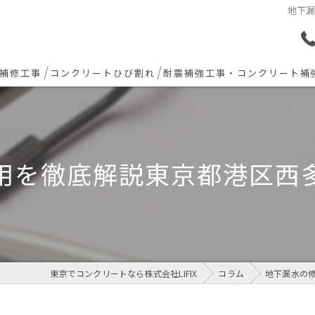
地下
補修工事
コンクリートひび割れ
耐震補強工事・コンクリート補
ョン下地補修
炭素繊維シート補強工法
ト欠損 色合わせ補修
用を徹底解説東京都港区西
工事(セルフレベリング)
リート・土間モルタル工事
東京でコンクリートなら株式会社LIFIX
コラム
地下漏水の