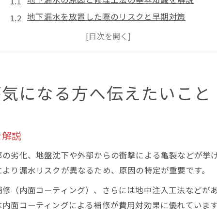
地下漏水を放置した際のリスクと早期対策
地下漏水修理の流れとポイントをわかりやすく紹
地下漏水調査の重要性と専門業者の選び方
地下漏水が発生したときの初動対応を解説
信頼できる地下漏水対策の費用と選び方
が気になる方へ伝えたいこと
地下漏水修理の費用相場と内訳を詳しく解説
業者選びで失敗しないための比較ポイント
を解説
地下漏水工法ごとの費用の違いと注意点
東京都水道局の減免制度と漏水修理の関係
部の劣化、地盤沈下や外部からの衝撃による亀裂などが挙
口コミや実績から信頼できる業者を見極める方法
により漏水リスクが異なるため、原因の特定が重要です。
地下漏水を疑ったら最初にすべきこと
補修（内面コーティング）、さらには地中注入工法などが
水道メーターで地下漏水を自分で確認する方法
は内面コーティングによる補修が費用対効果に優れていま