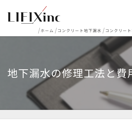
ホーム
コンクリート地下漏水
コンクリート
地下室漏水
新築マンシ
地下・半地下駐車場 漏水
コンクリー
地下漏水の修理工法と費
エレベーターピット漏水・止水工事
床レベラー
打継ぎ部・コールドジョイント漏水
土間コンク
配管貫通部・スリーブ周り漏水