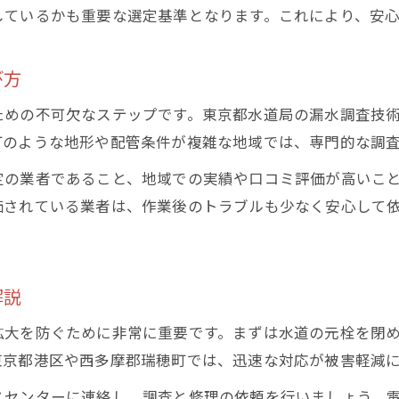
東京都水道局の漏水調査サービスとは何か
しているかも重要な選定基準となります。これにより、安
地域特性を踏まえた地下漏水対策のポイント
メンテナンスセンター活用で安心のサポート
び方
相談窓口を利用して地下漏水の不安を減らす方法
ための不可欠なステップです。東京都水道局の漏水調査技
水道トラブル時の相談窓口の役割と利用方法
町のような地形や配管条件が複雑な地域では、専門的な調
東京都水道局修理ダイヤルの活用ポイント
定の業者であること、地域での実績や口コミ評価が高いこ
地下漏水修理で困ったときの無料相談サービス
価されている業者は、作業後のトラブルも少なく安心して
専門業者と相談窓口の上手な使い分け方
相談時に伝えるべき地下漏水の情報整理術
解説
拡大を防ぐために非常に重要です。まずは水道の元栓を閉
東京都港区や西多摩郡瑞穂町では、迅速な対応が被害軽減
スセンターに連絡し、調査と修理の依頼を行いましょう。