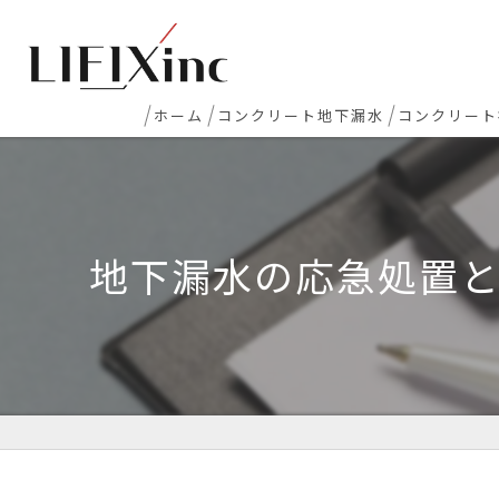
ホーム
コンクリート地下漏水
コンクリート
地下室漏水
新築マンシ
地下・半地下駐車場 漏水
コンクリー
地下漏水の応急処置
エレベーターピット漏水・止水工事
床レベラー
打継ぎ部・コールドジョイント漏水
土間コンク
配管貫通部・スリーブ周り漏水