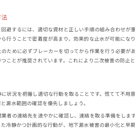
応急処置以外の地下漏水予防対策を紹介
地下漏水被害のリスクを減らす日常点検法
方法
今すぐ始める地下漏水トラブル未然防止策
を回避するには、適切な資材と正しい手順の組み合わせが
信頼できる応急処置の流れと判断ポイント
から行うことで密着度が高まり、効果的な止水が可能にな
地下漏水時の信頼できる応急処置手順
止のために必ずブレーカーを切ってから作業を行う必要が
地下漏水対応で重要な判断ポイント
待つことが推奨されています。これにより二次被害の防止
応急処置後の地下漏水対策フロー解説
地下漏水トラブル時の適切な判断方法
安心して任せられる地下漏水処置の流れ
静に状況を把握し適切な行動を取ることです。慌てて不用
保と漏水範囲の確認を優先しましょう。
門業者の連絡先を速やかに確認し、連絡を取る準備をしま
した冷静かつ計画的な行動が、地下漏水被害の最小化と早