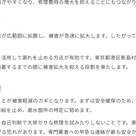
防ぎやすくなり、修理費用の増大を抑えることにもつなが
応急処置後の地下漏水対応ポイント解説
地下漏水時に必要な基本知識を身につける
ぐ
緊急時に役立つ地下漏水トラブル対策法
地下漏水の発見後にすべきことをチェック
水が広範囲に拡散し、被害が急速に拡大します。したがっ
迅速対応が鍵となる地下漏水トラブル対策
。
地下漏水トラブルの迅速対応で被害軽減
を活用して漏れを止める方法が有効です。東京都港区新島
地下漏水発生時のスピード対応の重要性
到着するまでの間に被害拡大を抑える役割を果たします。
応急処置から専門依頼までの流れを解説
地下漏水問題に素早く対処するコツ
説
地下漏水の迅速対応で安心を確保する方法
ことが被害軽減のカギとなります。まずは安全確保のため
被害拡大を防ぐため今すぐできる地下対策
供給を止め、漏水箇所の特定に努めます。
地下漏水の被害拡大を防ぐ予防策とは
、自己判断で大掛かりな修理を試みたりしないことです。
地下漏水発見から対策までの実践ポイント
がる恐れがあります。専門業者への早急な連絡が最も安全