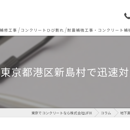
補修工事
コンクリートひび割れ
耐震補強工事・コンクリート補
ョン下地補修
炭素繊維シート補強工法
ト欠損 色合わせ補修
と東京都港区新島村で迅速対
工事(セルフレベリング)
リート・土間モルタル工事
東京でコンクリートなら株式会社LIFIX
コラム
地下