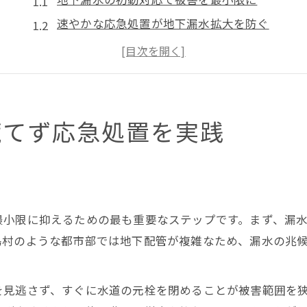
速やかな応急処置が地下漏水拡大を防ぐ
地下漏水時の正しい手順と注意点を解説
応急処置で地下漏水の危険を回避する方法
地下漏水発見時の冷静な行動ポイント
水漏れ被害を最小限に抑える初期対応法
慌てず応急処置を実践
地下漏水の初期対応ステップを解説
水漏れ拡大を防ぐための地下対策ポイント
地下漏水の被害を抑えるための行動指針
応急処置で地下の水漏れ緊急対策を実践
最小限に抑えるための最も重要なステップです。まず、漏
初期対応で地下漏水の安全を確保する方法
島村のような都市部では地下配管が複雑なため、漏水の兆
地下の漏水で困った時に知っておきたいこと
地下漏水で頼れる相談先と連絡方法
を見逃さず、すぐに水道の元栓を閉めることが被害範囲を