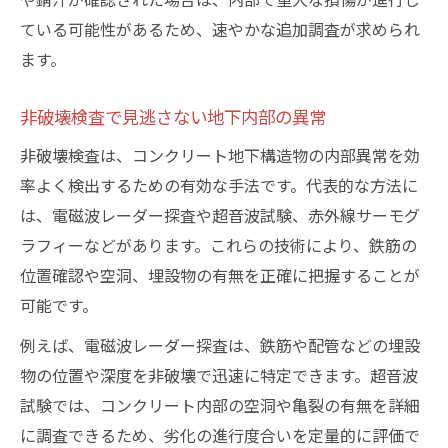
技術者の経験が左右する診断の質
ている可能性があるため、速やかな追加調査が求められ
非破壊機器選定で検査の正確性を確保
ます。
データ解析で見抜くコンクリート地下の異
非破壊検査で見逃さない地下内部の異常
常
非破壊検査は、コンクリート地下構造物の内部異常を効
現場対応力が問われる地下検査のコツ
率よく検出するための有効な手法です。代表的な方法に
コンクリート内部劣化に強い検査手法を選ぶに
は、電磁波レーダー探査や超音波試験、赤外線サーモグ
は
ラフィーなどがあります。これらの技術により、鉄筋の
コンクリート地下の劣化状況別に適した検
位置確認や空洞、埋設物の有無を正確に把握することが
査法
可能です。
空洞や鉄筋腐食を見逃さない技術の違い
例えば、電磁波レーダー探査は、鉄筋や配管などの埋設
電磁波レーダー探査で内部状態を正確診断
物の位置や深度を非破壊で迅速に特定できます。超音波
複合的な非破壊検査のメリットと注意点
試験では、コンクリート内部の空洞や亀裂の有無を詳細
コンクリート地下構造の劣化要因を分析す
に調査できるため、劣化の進行度合いを定量的に評価で