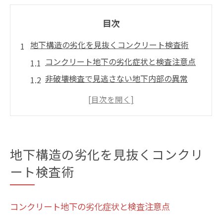
目次
地下構造の劣化を見抜くコンクリート検査術
コンクリート地下の劣化症状と検査注意点
非破壊検査で見逃さない地下内部の異常
コンクリート地下構造の老朽化リスク管理
法
配筋や空洞を特定する調査手法の実際
コンクリート地下の安全確保に必要な検査
地下構造の劣化を見抜くコンクリ
項目
ート検査術
鉄筋や空洞も非破壊で分かる地下探査の進化
コンクリート地下で活躍する最新非破壊探
コンクリート地下の劣化症状と検査注意点
査法