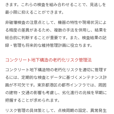
る
きます。これらの検査を組み合わせることで、見逃しを
品質管理に役立つ最新の地下非破壊調査とは
最小限に抑えることができます。
コンクリート地下調査に使える非破壊技術
非破壊検査の注意点として、機器の特性や現場状況によ
最前線
る精度の差異があるため、複数の手法を併用し、結果を
品質管理に直結する検査データの重要性
総合的に判断することが重要です。また、検査結果の記
現場で重宝される地下探査機器の特徴
録・管理も将来的な維持管理計画に役立ちます。
コンクリート地下の品質維持に役立つ調査
例
コンクリート地下構造の老朽化リスク管理法
検査記録を活かした長期的維持管理ノウハ
コンクリート地下構造物の老朽化リスクを適切に管理す
ウ
るには、定期的な検査とデータに基づくメンテナンス計
画が不可欠です。東京都港区の都市インフラでは、周囲
の建物・交通の影響も考慮し、劣化進行の兆候を早期に
把握することが求められます。
リスク管理の具体策として、点検周期の設定、異常発生