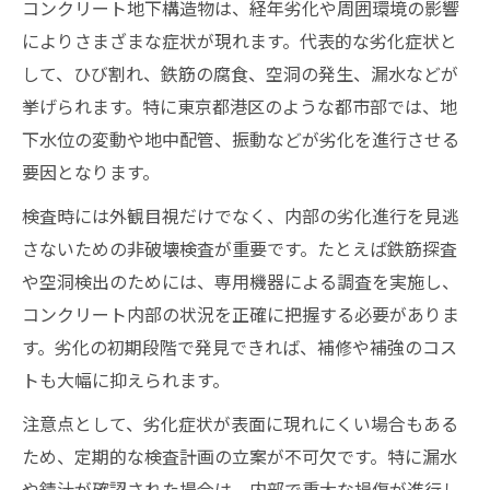
鉄筋探査や空洞検査の精度向上ポイント
コンクリート地下構造物は、経年劣化や周囲環境の影響
によりさまざまな症状が現れます。代表的な劣化症状と
電磁波レーダーや超音波の地下応用事例
して、ひび割れ、鉄筋の腐食、空洞の発生、漏水などが
コンクリート地下の内部状況を可視化する
挙げられます。特に東京都港区のような都市部では、地
方法
下水位の変動や地中配管、振動などが劣化を進行させる
非破壊検査で把握する配管や埋設物の位置
要因となります。
構造安全性を守るコンクリート地下検査の要点
検査時には外観目視だけでなく、内部の劣化進行を見逃
コンクリート地下検査が安全性確保に直結
さないための非破壊検査が重要です。たとえば鉄筋探査
する理由
や空洞検出のためには、専用機器による調査を実施し、
見落としやすい地下構造の危険サインとは
コンクリート内部の状況を正確に把握する必要がありま
定期検査で守るコンクリート地下の信頼性
す。劣化の初期段階で発見できれば、補修や補強のコス
地下検査報告書活用で補修計画を最適化
トも大幅に抑えられます。
非破壊検査による構造劣化早期発見の意義
注意点として、劣化症状が表面に現れにくい場合もある
検査精度向上の秘訣をプロの視点で徹底解説
ため、定期的な検査計画の立案が不可欠です。特に漏水
コンクリート地下検査の精度を高める要素
や錆汁が確認された場合は、内部で重大な損傷が進行し