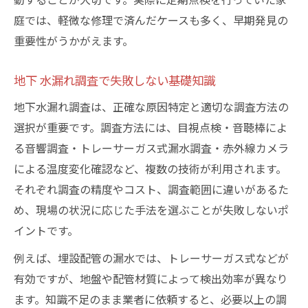
水道局が用いる漏水調査の最新動向を紹介
庭では、軽微な修理で済んだケースも多く、早期発見の
水道局や専門業者選びで後悔しないために
重要性がうかがえます。
地下 水漏れ調査の業者選定基準と注意点
一戸建て漏水調査費用の見積もり比較術
地下 水漏れ調査で失敗しない基礎知識
水道局指定業者と民間業者の違いを解説
地下水漏れ調査は、正確な原因特定と適切な調査方法の
信頼できる専門業者を見極めるチェック法
選択が重要です。調査方法には、目視点検・音聴棒によ
戸建てで失敗しない漏水調査依頼の手順
る音響調査・トレーサーガス式漏水調査・赤外線カメラ
漏水調査で無駄出費を避ける実践的ポイント
による温度変化確認など、複数の技術が利用されます。
それぞれ調査の精度やコスト、調査範囲に違いがあるた
地下 水漏れ調査の費用トラブル回避術
め、現場の状況に応じた手法を選ぶことが失敗しないポ
費用を抑えるための事前セルフチェック
イントです。
埋設配管の漏水調査方法の選択ポイント
例えば、埋設配管の漏水では、トレーサーガス式などが
トレーサーガス 漏水調査費用の内訳を解説
有効ですが、地盤や配管材質によって検出効率が異なり
追加工事費用が発生しやすいケースとは
ます。知識不足のまま業者に依頼すると、必要以上の調