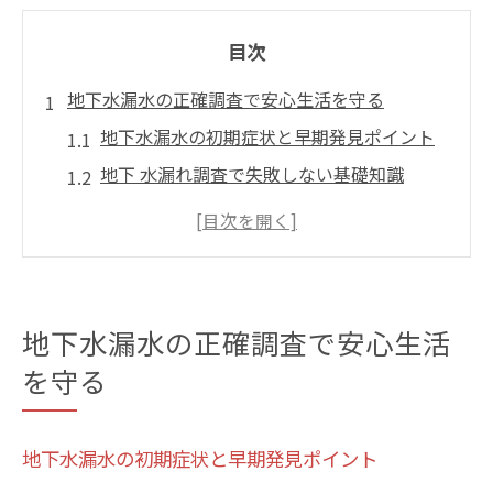
目次
地下水漏水の正確調査で安心生活を守る
地下水漏水の初期症状と早期発見ポイント
地下 水漏れ調査で失敗しない基礎知識
一戸建て漏水調査費用の基準と目安を解説
自宅でできる地下 水漏れの簡易チェック方
法
水道局や専門業者の調査範囲と違いを知る
地下水漏水の正確調査で安心生活
費用を抑える地下水漏水発見の秘訣とは
を守る
地下 水漏れ調査費用の無駄を省くコツ
埋設管漏水調査費用を抑えるための工夫
地下水漏水の初期症状と早期発見ポイント
戸建てでの漏水調査を安く済ませる方法