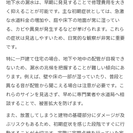
地下水の漏水は、早期に発見することで修理費用を大き
調査前に知りたいトレーサーガス式の特徴
く抑えることが可能です。主な初期症状としては、急激
水道局依頼と民間業者の費用比較ポイント
な水道料金の増加や、庭や床下の地面が常に湿ってい
地中の水漏れに強い調査方法を徹底解説
る、カビや異臭が発生するなどが挙げられます。これら
埋設配管の地下 水漏れを調べる最新技術
の症状は見逃しやすいため、日常的な観察が非常に重要
音聴法や地中レーダーの活用メリット
です。
トレーサーガス式漏水調査の有効性とは
特に一戸建て住宅の場合、地下や地中の配管が目視でき
カメラ調査で見逃さない地下水漏水の実態
ないため、漏水の兆候を把握することが難しい傾向にあ
埋設管の漏水調査方法と選び方のポイント
ります。例えば、壁や床の一部が湿っていたり、普段と
埋設管からの漏水を見抜く最新技術紹介
異なる音が配管から聞こえる場合は注意が必要です。こ
れらのサインを見逃さず、早めに専門業者や水道局へ相
地下 水漏れ検知に役立つ先端機器を解説
談することで、被害拡大を防げます。
トレーサーガス調査の流れとメリット
埋設管漏水調査費用を左右する要素とは
また、放置してしまうと建物の基礎部分にダメージが及
ぶリスクもあるため、初期症状を感じた段階ですぐに行
最新カメラ技術で特定精度を高める方法
動することが大切です。実際に定期点検を行っていた家