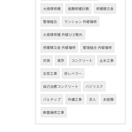
大規模修繕
長期修繕計画
修繕積立金
管理組合
マンション 外壁補修
大規模修繕 外壁ひび割れ
修繕積立金 外壁補修
管理組合 外壁補修
欠損
東京
コンクリート
止水工事
左官工事
床レベラー
自己治癒コンクリート
バジリスク
バルチップ
外構工事
求人
未経験
断面補修工事