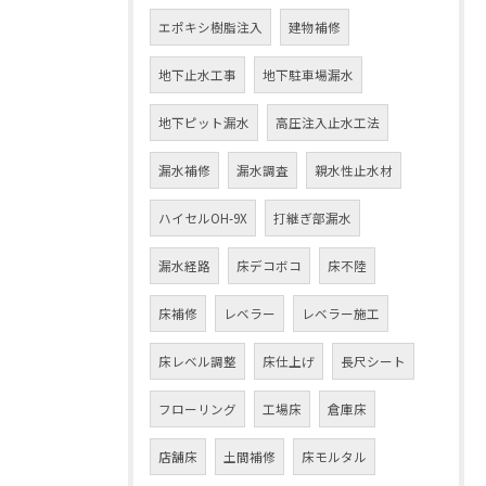
エポキシ樹脂注入
建物補修
地下止水工事
地下駐車場漏水
地下ピット漏水
高圧注入止水工法
漏水補修
漏水調査
親水性止水材
ハイセルOH-9X
打継ぎ部漏水
漏水経路
床デコボコ
床不陸
床補修
レベラー
レベラー施工
床レベル調整
床仕上げ
長尺シート
フローリング
工場床
倉庫床
店舗床
土間補修
床モルタル