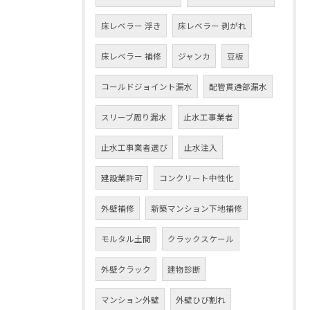
床レベラー 浮き
床レベラー 剥がれ
床レベラー 補修
ジャンカ
豆板
コールドジョイント漏水
配管貫通部漏水
スリーブ周り漏水
止水工事業者
止水工事業者選び
止水注入
建設業許可
コンクリート中性化
外壁補修
新築マンション下地補修
モルタル土間
クラックスケール
外壁クラック
建物診断
マンション外壁
外壁ひび割れ