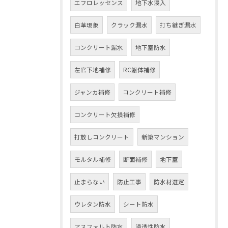
エフロレッセンス
地下水浸入
白華現象
クラック漏水
打ち継ぎ漏水
コンクリート漏水
地下室防水
左官下地補修
RC躯体補修
ジャンカ補修
コンクリート補修
コンクリート欠損補修
打放しコンクリート
新築マンション
モルタル補修
断面補修
地下室
止まらない
防止工事
防水材選定
ウレタン防水
シート防水
アスファルト防水
浸透性防水