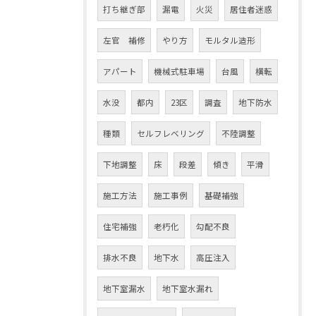
打ち継ぎ部
漏電
火災
居住者迷惑
左官 補修
やり方
モルタル造形
アパート
機械式駐車場
台風
横転
水没
都内
23区
調査
地下防水
種類
セルフレベリング
不陸調整
下地調整
床
段差
傾き
平滑
施工方法
施工事例
基礎補強
住宅補強
老朽化
勾配不良
排水不良
地下水
高圧注入
地下室漏水
地下室水漏れ