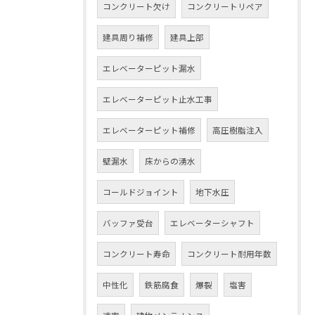
コンクリート欠け
コンクリートリペア
建具周り補修
建具上部
エレベーターピット漏水
エレベーターピット止水工事
エレベーターピット補修
高圧樹脂注入
壁漏水
床からの湧水
コールドジョイント
地下水圧
バッファ受台
エレベーターシャフト
コンクリート寿命
コンクリート耐用年数
中性化
鉄筋腐食
爆裂
塩害