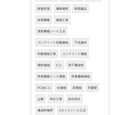
断面修復
爆裂補修
鉄筋露出
炭素繊維
補強工事
連続繊維シート工法
コンクリート耐震補強
下地補修
耐震補強工事
コンクリート補強
建物補強
ビル
地下構造物
炭素繊維シート補強
炭素繊維補強
RC造ビル
柱補強
梁補強
耐震壁
土間
防水工事
総合防水
構造物補修
Uカットシール工法