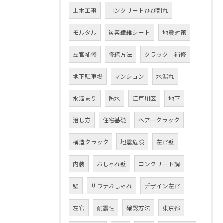
土木工事
コンクリートひび割れ
モルタル
炭素繊維シート
地震対策
左官補修
修繕方法
クラック 補修
地下駐車場
マンション
水漏れ
水溜まり
防水
江戸川区
地下
治し方
住宅基礎
ヘアークラック
構造クラック
地震危険
左官壁
内装
おしゃれ壁
コンクリート調
壁
サウナおしゃれ
デザイン左官
左官
耐震性
確認方法
東京都