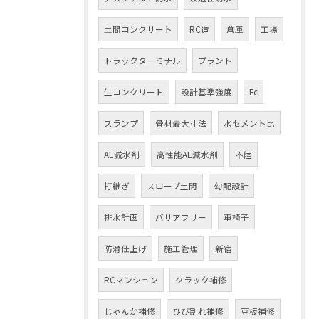
土間コンクリート
RC造
倉庫
工場
トラックターミナル
プラント
生コンクリート
設計基準強度
Fc
スランプ
骨材最大寸法
水セメント比
AE減水剤
高性能AE減水剤
不陸
打継ぎ
スロープ土間
勾配設計
排水計画
バリアフリー
車椅子
防滑仕上げ
施工管理
新宿
RCマンション
クラック補修
じゃんか補修
ひび割れ補修
豆板補修