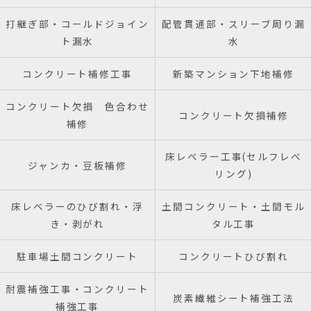
打継ぎ部・コールドジョイン
配管貫通部・スリーブ周り漏
ト漏水
水
コンクリート補修工事
新築マンション下地補修
コンクリート欠損 色合わせ
コンクリート欠損補修
補修
床レベラー工事(セルフレベ
ジャンカ・豆板補修
リング)
床レベラーのひび割れ・浮
土間コンクリート・土間モル
き・剥がれ
タル工事
駐車場土間コンクリート
コンクリートひび割れ
耐震補強工事・コンクリート
炭素繊維シート補強工法
補強工事