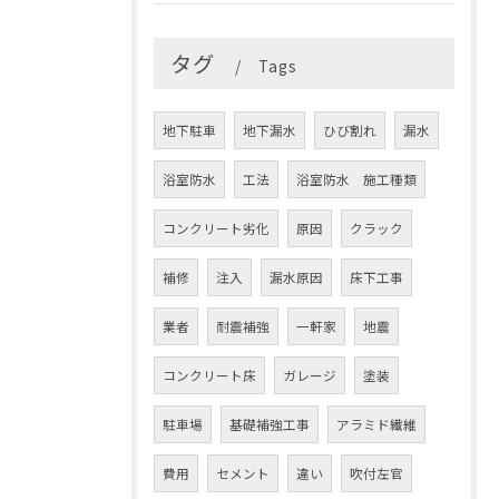
タグ
Tags
地下駐車
地下漏水
ひび割れ
漏水
浴室防水
工法
浴室防水 施工種類
コンクリート劣化
原因
クラック
補修
注入
漏水原因
床下工事
業者
耐震補強
一軒家
地震
コンクリート床
ガレージ
塗装
駐車場
基礎補強工事
アラミド繊維
費用
セメント
違い
吹付左官