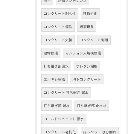
凍害
建物メンテナンス
コンクリート耐久性
建物劣化
コンクリート爆裂
爆裂現象
コンクリート欠損
コンクリート剥離
建物修繕
マンション大規模修繕
打ち継ぎ部漏水
ウレタン樹脂
エポキシ樹脂
地下コンクリート
コンクリート 打ち継ぎ 漏水
打ち継ぎ部 漏水
打ち継ぎ部 止水材
コールドジョイント 漏水
コンクリート老朽化
床レベラー ひび割れ