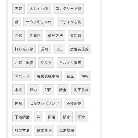
内装
おしゃれ壁
コンクリート調
壁
サウナおしゃれ
デザイン左官
左官
耐震性
確認方法
東京都
打ち継ぎ部
漏電
火災
居住者迷惑
左官 補修
やり方
モルタル造形
アパート
機械式駐車場
台風
横転
水没
都内
23区
調査
地下防水
種類
セルフレベリング
不陸調整
下地調整
床
段差
傾き
平滑
施工方法
施工事例
基礎補強