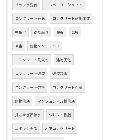
バッファ受台
エレベーターシャフト
コンクリート寿命
コンクリート耐用年数
中性化
鉄筋腐食
爆裂
塩害
凍害
建物メンテナンス
コンクリート耐久性
建物劣化
コンクリート爆裂
爆裂現象
コンクリート欠損
コンクリート剥離
建物修繕
マンション大規模修繕
打ち継ぎ部漏水
ウレタン樹脂
エポキシ樹脂
地下コンクリート