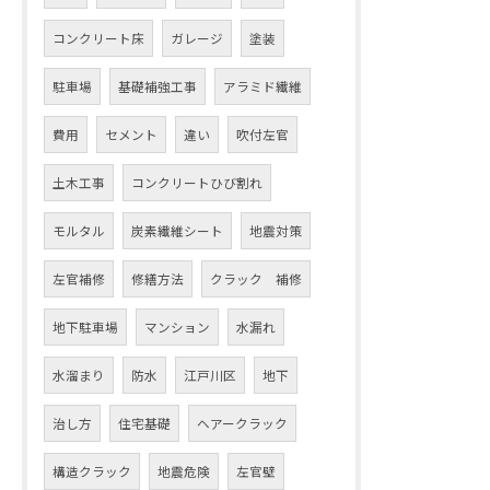
コンクリート床
ガレージ
塗装
駐車場
基礎補強工事
アラミド繊維
費用
セメント
違い
吹付左官
土木工事
コンクリートひび割れ
モルタル
炭素繊維シート
地震対策
左官補修
修繕方法
クラック 補修
地下駐車場
マンション
水漏れ
水溜まり
防水
江戸川区
地下
治し方
住宅基礎
ヘアークラック
構造クラック
地震危険
左官壁