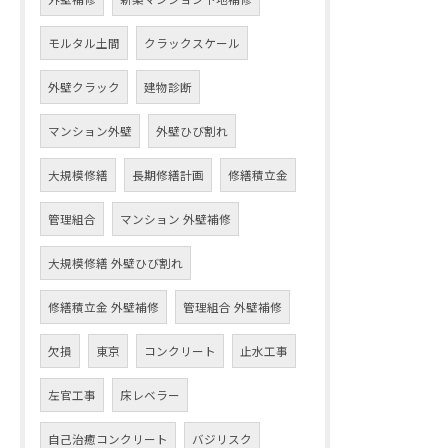
モルタル土間
クラックスケール
外壁クラック
建物診断
マンション外壁
外壁ひび割れ
大規模修繕
長期修繕計画
修繕積立金
管理組合
マンション 外壁補修
大規模修繕 外壁ひび割れ
修繕積立金 外壁補修
管理組合 外壁補修
欠損
東京
コンクリート
止水工事
左官工事
床レベラー
自己治癒コンクリート
バジリスク