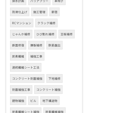
排水計画
バリアフリー
車椅子
防滑仕上げ
施工管理
新宿
RCマンション
クラック補修
じゃんか補修
ひび割れ補修
豆板補修
断面修復
爆裂補修
鉄筋露出
炭素繊維
補強工事
連続繊維シート工法
コンクリート耐震補強
下地補修
耐震補強工事
コンクリート補強
建物補強
ビル
地下構造物
炭素繊維シート補強
炭素繊維補強