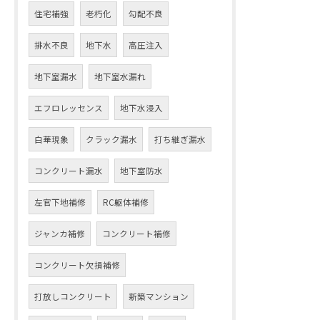
住宅補強
老朽化
勾配不良
排水不良
地下水
高圧注入
地下室漏水
地下室水漏れ
エフロレッセンス
地下水浸入
白華現象
クラック漏水
打ち継ぎ漏水
コンクリート漏水
地下室防水
左官下地補修
RC躯体補修
ジャンカ補修
コンクリート補修
コンクリート欠損補修
打放しコンクリート
新築マンション