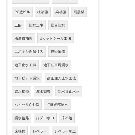
RC造ビル
柱補強
梁補強
耐震壁
土間
防水工事
総合防水
構造物補修
Uカットシール工法
エポキシ樹脂注入
建物補修
地下止水工事
地下駐車場漏水
地下ピット漏水
高圧注入止水工法
漏水補修
漏水調査
親水性止水材
ハイセルOH-9X
打継ぎ部漏水
漏水経路
床デコボコ
床不陸
床補修
レベラー
レベラー施工