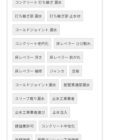
コンクリート 打ち継ぎ 漏水
打ち継ぎ部 漏水
打ち継ぎ部 止水材
コールドジョイント 漏水
コンクリート老朽化
床レベラー ひび割れ
床レベラー 浮き
床レベラー 剥がれ
床レベラー 補修
ジャンカ
豆板
コールドジョイント漏水
配管貫通部漏水
スリーブ周り漏水
止水工事業者
止水工事業者選び
止水注入
建設業許可
コンクリート中性化
外壁補修
新築マンション下地補修