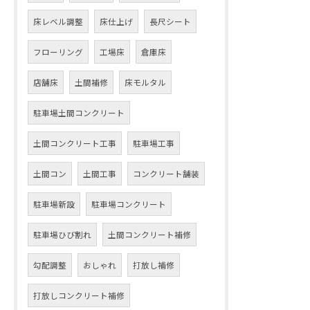
床レベル調整
床仕上げ
長尺シート
フローリング
工場床
倉庫床
店舗床
土間補修
床モルタル
駐車場土間コンクリート
土間コンクリート工事
駐車場工事
土間コン
土間工事
コンクリート舗装
駐車場新設
駐車場コンクリート
駐車場ひび割れ
土間コンクリート補修
勾配調整
おしゃれ
打放し補修
打放しコンクリート補修