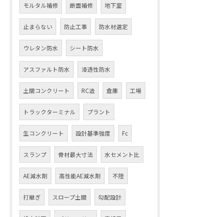
モルタル補修
断面補修
地下室
止まらない
防止工事
防水材選定
ウレタン防水
シート防水
アスファルト防水
浸透性防水
土間コンクリート
RC造
倉庫
工場
トラックターミナル
プラント
生コンクリート
設計基準強度
Fc
スランプ
骨材最大寸法
水セメント比
AE減水剤
高性能AE減水剤
不陸
打継ぎ
スロープ土間
勾配設計