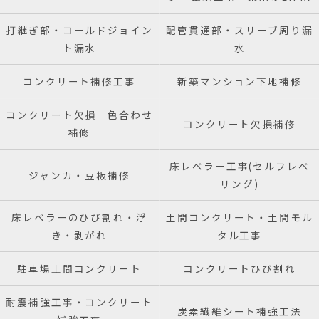
打継ぎ部・コールドジョイン
配管貫通部・スリーブ周り漏
ト漏水
水
コンクリート補修工事
新築マンション下地補修
コンクリート欠損 色合わせ
コンクリート欠損補修
補修
床レベラー工事(セルフレベ
ジャンカ・豆板補修
リング)
床レベラーのひび割れ・浮
土間コンクリート・土間モル
き・剥がれ
タル工事
駐車場土間コンクリート
コンクリートひび割れ
耐震補強工事・コンクリート
炭素繊維シート補強工法